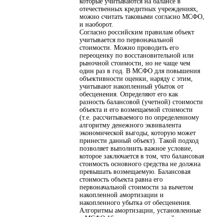
которые учитываются на балансе в
отечественных кредитных учреждениях,
можно считать таковыми согласно МСФО,
и наоборот.
Согласно российским правилам объект
учитывается по первоначальной
стоимости. Можно проводить его
переоценку по восстановительной или
рыночной стоимости, но не чаще чем
один раз в год. В МСФО для повышения
объективности оценки, наряду с этим,
учитывают накопленный убыток от
обесценения. Определяют его как
разность балансовой (учетной) стоимости
объекта и его возмещаемой стоимости
(т.е. рассчитываемого по определенному
алгоритму денежного эквивалента
экономической выгоды, которую может
принести данный объект). Такой подход
позволяет выполнить важное условие,
которое заключается в том, что балансовая
стоимость основного средства не должна
превышать возмещаемую. Балансовая
стоимость объекта равна его
первоначальной стоимости за вычетом
накопленной амортизации и
накопленного убытка от обесценения.
Алгоритмы амортизации, установленные