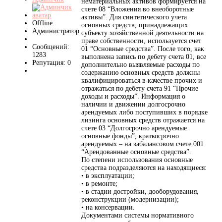
нематериальных активов формируется на
счете 08 “Вложения во внеоборотные
активы”. Для синтетического учета
Offline
основных средств, принадлежащих
Администратор
субъекту хозяйственной деятельности на
праве собственности, используется счет
Сообщений:
01 “Основные средства”. После того, как
1283
выполнена запись по дебету счета 01, все
Репутация: 0
дополнительно выявляемые расходы по
содержанию основных средств должны
квалифицироваться в качестве прочих и
отражаться по дебету счета 91 “Прочие
доходы и расходы”. Информация о
наличии и движении долгосрочно
арендуемых либо поступивших в порядке
лизинга основных средств отражается на
счете 03 “Долгосрочно арендуемые
основные фонды”, краткосрочно
арендуемых – на забалансовом счете 001
“Арендованные основные средства”.
По степени использования основные
средства подразделяются на находящиеся:
• в эксплуатации;
• в ремонте;
• в стадии достройки, дооборудования,
реконструкции (модернизации);
• на консервации.
Документами системы нормативного