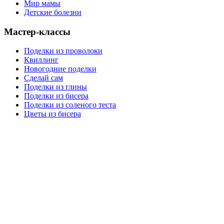
Мир мамы
Детские болезни
Мастер-классы
Поделки из проволоки
Квиллинг
Новогодние поделки
Сделай сам
Поделки из глины
Поделки из бисера
Поделки из соленого теста
Цветы из бисера
Сайт для родителей и детей
Главная
О проекте
Раскраски
Форум