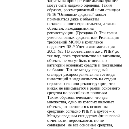
затраты на приобретение актива для нее
могут быть надежно оценены. Таким
образом, рассматриваемый нами стандарт
№ 16 “Основные средства” может
применяться даже к объектам
незавершенного строительства, а также
объектам, находящимся на
реконструкции. [Гроздова О. Три грани
учета основных средств, или Реализация
требований МСФО в комплексе
подсистем RS.// Учет и автоматизация.
2003. №5.] В соответствии же с РПБУ до
тех пор, пока строительство не закончено,
объекты не могут быть отнесены к
категории основных средств и поставлены
на баланс. Тот же международный
стандарт распространяется на все виды
инвестиций в недвижимость на стадии
строительства или реконструкции, что
никак не вписывается в рамки основного
средства по российским понятиям.
Таким образом, очевидно, что два
множества, одно из которых включает
объекты, относящиеся к основным
средствам согласно РПБУ, а другое – к
Международным стандартам финансовой
отчетности, пересекаются, но не
совпадают: не все основные средства,