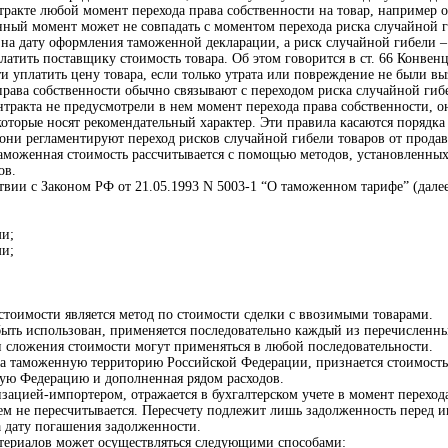
тракте любой момент перехода права собственности на товар, например о
ный момент может не совпадать с моментом перехода риска случайной ги
 на дату оформления таможенной декларации, а риск случайной гибели –
латить поставщику стоимость товара. Об этом говорится в ст. 66 Конвен
ти уплатить цену товара, если только утрата или повреждение не были 
рава собственности обычно связывают с переходом риска случайной гибе
тракта не предусмотрели в нем момент перехода права собственности,
оторые носят рекомендательный характер. Эти правила касаются порядка 
о они регламентируют переход рисков случайной гибели товаров от прода
таможенная стоимость рассчитывается с помощью методов, установленных
ов.
твии с Законом РФ от 21.05.1993 N 5003-1 “О таможенном тарифе” (дале
ми;
ми;
тоимости является метод по стоимости сделки с ввозимыми товарами.
 быть использован, применяется последовательно каждый из перечисленн
 сложения стоимости могут применяться в любой последовательности.
 таможенную территорию Российской Федерации, признается стоимость сд
кую Федерацию и дополненная рядом расходов.
ацией-импортером, отражается в бухгалтерском учете в момент перехода
йшем не пересчитывается. Пересчету подлежит лишь задолженность перед
на дату погашения задолженности.
териалов может осуществляться следующими способами: