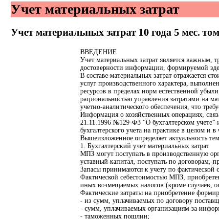
Учет материальных затрат
Учет материальных затрат
10 года 5 мес. то
ВВЕДЕНИЕ
Учет материальных затрат является важным, 
достоверности информации, формируемой здес
В составе материальных затрат отражается ст
услуг производственного характера, выполнен
ресурсов в пределах норм естественной убыли
рациональностью управления затратами на м
учетно-аналитического обеспечения, что тре
Информация о хозяйственных операциях, свя
21.11.1996 №129-ФЗ “О бухгалтерском учете” 
бухгалтерского учета на практике в целом и в
Вышеизложенное определяет актуальность тем
1. Бухгалтерский учет материальных затрат
МПЗ могут поступать в производственную орг
уставный капитал, поступать по договорам, 
Запасы принимаются к учету по фактической с
Фактической себестоимостью МПЗ, приобретен
иных возмещаемых налогов (кроме случаев, ог
Фактические затраты на приобретение формир
- из сумм, уплачиваемых по договору поставщ
- сумм, уплачиваемых организациям за инфор
- таможенных пошлин;