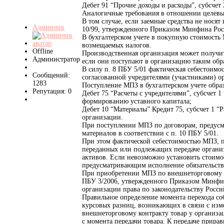
Дебет 91 “Прочие доходы и расходы”, субсчет
Аналогичные требования в отношении целевых
В том случае, если заемные средства не нося
Админчик
10/99, утвержденного Приказом Минфина Росси
В бухгалтерском учете в покупную стоимость
возмещаемых налогов.
Offline
Производственная организация может получить
Администратор
если они поступают в организацию таким обр
В силу п. 8 ПБУ 5/01 фактическая себестоимо
Сообщений:
согласованной учредителями (участниками) о
1283
Поступление МПЗ в бухгалтерском учете обра
Репутация: 0
Дебет 75 “Расчеты с учредителями”, субсчет 
формированию уставного капитала;
Дебет 10 “Материалы” Кредит 75, субсчет 1 “
организации.
При поступлении МПЗ по договорам, предусм
материалов в соответствии с п. 10 ПБУ 5/01.
При этом фактической себестоимостью МПЗ, п
переданных или подлежащих передаче организ
активов. Если невозможно установить стоимо
предусматривающим исполнение обязательств 
При приобретении МПЗ по внешнеторговому ко
ПБУ 3/2006, утвержденного Приказом Минфина
организации права по законодательству Росси
Правильное определение момента перехода соб
курсовых разниц, возникающих в связи с изм
внешнеторговому контракту товар у организац
с момента передачи товара. К передаче прира