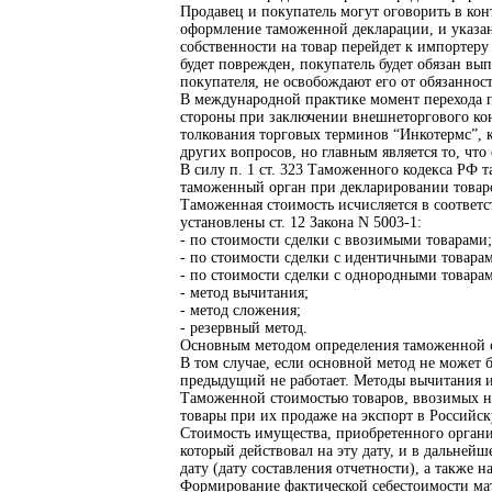
Продавец и покупатель могут оговорить в кон
оформление таможенной декларации, и указан
собственности на товар перейдет к импортеру
будет поврежден, покупатель будет обязан вып
покупателя, не освобождают его от обязаннос
В международной практике момент перехода п
стороны при заключении внешнеторгового кон
толкования торговых терминов “Инкотермс”, к
других вопросов, но главным является то, чт
В силу п. 1 ст. 323 Таможенного кодекса РФ 
таможенный орган при декларировании товар
Таможенная стоимость исчисляется в соответс
установлены ст. 12 Закона N 5003-1:
- по стоимости сделки с ввозимыми товарами;
- по стоимости сделки с идентичными товара
- по стоимости сделки с однородными товара
- метод вычитания;
- метод сложения;
- резервный метод.
Основным методом определения таможенной с
В том случае, если основной метод не может
предыдущий не работает. Методы вычитания и
Таможенной стоимостью товаров, ввозимых на
товары при их продаже на экспорт в Российс
Стоимость имущества, приобретенного организ
который действовал на эту дату, и в дальне
дату (дату составления отчетности), а также 
Формирование фактической себестоимости ма