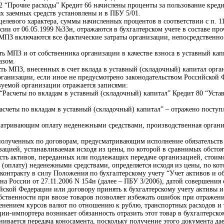
 2 “Прочие расходы” Кредит 66 начислены проценты за пользование кред
 заемных средств установлены и в ПБУ 5/01.
т целевого характера, суммы начисленных процентов в соответствии с п.
и от 06.05.1999 №33н, отражаются в бухгалтерском учете в составе про
 МПЗ включаются все фактические затраты организации, непосредственн
 МПЗ и от собственника организации в качестве взноса в уставный капи
азом.
сть МПЗ, внесенных в счет вклада в уставный (складочный) капитал орга
рганизации, если иное не предусмотрено законодательством Российской 
зуемой организации отражается записями:
1 “Расчеты по вкладам в уставный (складочный) капитал” Кредит 80 “Уст
Расчеты по вкладам в уставный (складочный) капитал” – отражено поступ
атривающим оплату неденежными средствами, производственная органи
олученных по договорам, предусматривающим исполнение обязательств 
ацией, устанавливаемая исходя из цены, по которой в сравнимых обстоя
сть активов, переданных или подлежащих передаче организацией, стоим
(оплату) неденежными средствами, определяется исходя из цены, по ко
нтракту в силу Положения по бухгалтерскому учету “Учет активов и об
 России от 27.11.2006 N 154н (далее – ПБУ 3/2006), датой совершения
йской Федерации или договору принять к бухгалтерскому учету активы и 
ственности при ввозе товаров позволяет избежать ошибок при отражении
енением курсов валют по отношению к рублю, транспортных расходов и т
ии-импортера возникает обязанность отразить этот товар в бухгалтерско
внивается передача коносамента, поскольку получение этого документа да