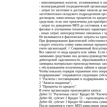
- невозмещаемых налогов, уплачиваемых в св
- вознаграждений посреднической организаци
- затрат по заготовке и доставке запасов до 
заготовительно-складского подразделения орг
договором; начисленных процентов по кредит
средствам, если они привлечены для приобрет
- затрат по доведению МПЗ до состояния, в 
фасовке и улучшению технических характерис
- иных затрат, непосредственно связанных с 
Не включаются в фактические затраты на при
При формировании фактической себестоимости
следует относить сумму начисленных процент
учете организаций. // Современный бухгалтерс
Все зависит от вида кредита или займа. Если
заемными средствами она должна руководство
дебиторской задолженности, образовавшейся 
заемщика материально-производственных запа
с обслуживанием полученных займов и кредито
Чтобы показать порядок отражения этих опера
подрядчиками” открываются следующие субсч
1 “Расчеты с поставщиками и подрядчиками за
2 “Авансы выданные”;
3 “Проценты по кредиту”.
В учете организации производятся записи:
Дебет 51 “Расчетные счета” Кредит 66 “Расче
Дебет 60, субсчет 2 Кредит 51 – произведена 
Дебет 60, субсчет 3 Кредит 66 начислена сумм
После принятия к учету МПЗ начисление проц