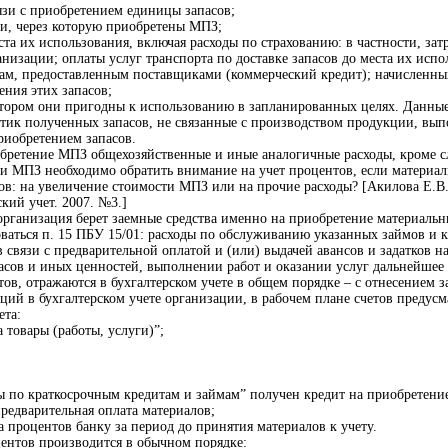
язи с приобретением единицы запасов;
и, через которую приобретены МПЗ;
места их использования, включая расходы по страхованию: в частности, за
анизации; оплаты услуг транспорта по доставке запасов до места их ис
ам, предоставленным поставщиками (коммерческий кредит); начисленны
ения этих запасов;
котором они пригодны к использованию в запланированных целях. Данные
тик полученных запасов, не связанные с производством продукции, вып
приобретением запасов.
обретение МПЗ общехозяйственные и иные аналогичные расходы, кроме сл
 МПЗ необходимо обратить внимание на учет процентов, если материалы 
ов: на увеличение стоимости МПЗ или на прочие расходы? [Акилова Е.В
кий учет. 2007. №3.]
 организация берет заемные средства именно на приобретение материальн
ваться п. 15 ПБУ 15/01: расходы по обслуживанию указанных займов и 
в связи с предварительной оплатой и (или) выдачей авансов и задатков
сов и иных ценностей, выполнении работ и оказании услуг дальнейшее 
в, отражаются в бухгалтерском учете в общем порядке – с отнесением з
ций в бухгалтерском учете организации, в рабочем плане счетов предусм
ета:
 товары (работы, услуги)”;
ты по краткосрочным кредитам и займам” получен кредит на приобретен
предварительная оплата материалов;
а процентов банку за период до принятия материалов к учету.
ентов производится в обычном порядке: