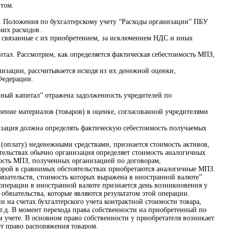
итом.
 11 Положения по бухгалтерскому учету “Расходы организации” ПБУ
чих расходов.
о связанные с их приобретением, за исключением НДС и иных
тал. Рассмотрим, как определяется фактическая себестоимость МПЗ,
низации, рассчитывается исходя из их денежной оценки,
Федерации.
авный капитал” отражена задолженность учредителей по
ление материалов (товаров) в оценке, согласованной учредителями
зация должна определять фактическую себестоимость получаемых
(оплату) неденежными средствами, признается стоимость активов,
тельствах обычно организация определяет стоимость аналогичных
ость МПЗ, полученных организацией по договорам,
торой в сравнимых обстоятельствах приобретаются аналогичные МПЗ.
язательств, стоимость которых выражена в иностранной валюте”
 операции в иностранной валюте признается день возникновения у
обязательства, которые являются результатом этой операции.
 на счетах бухгалтерского учета контрактной стоимости товара,
.д. В момент перехода права собственности на приобретенный по
м учете. В основном право собственности у приобретателя возникает
ет право распоряжения товаром.