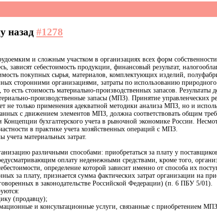
му назад
#1278
трудоемким и сложным участком в организациях всех форм собственност
ь, зависят себестоимость продукции, финансовый результат, налогообла
оимость покупных сырья, материалов, комплектующих изделий, полуфабрик
ных сторонними организациями, затраты по использованию природного сы
, то есть стоимость материально-производственных запасов. Результаты
атериально-производственные запасы (МПЗ). Принятие управленческих 
бует не только применения адекватной методики анализа МПЗ, но и испо
занных с движением элементов МПЗ, должна соответствовать общим треб
и Концепции бухгалтерского учета в рыночной экономике России. Несмо
 частности в практике учета хозяйственных операций с МПЗ.
ы учета материальных затрат.
анизацию различными способами: приобретаться за плату у поставщиков,
предусматривающим оплату неденежными средствами, кроме того, органи
ебестоимости, определение которой зависит именно от способа их пост
ных за плату, признается сумма фактических затрат организации на при
оворенных в законодательстве Российской Федерации) (п. 6 ПБУ 5/01).
уются:
ику (продавцу);
мационные и консультационные услуги, связанные с приобретением МПЗ