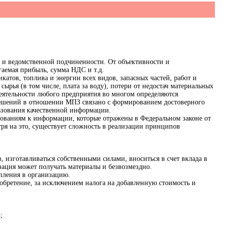
и и ведомственной подчиненности. От объективности и
гаемая прибыль, сумма НДС и т.д.
атов, топлива и энергии всех видов, запасных частей, работ и
рья (в том числе, плата за воду), потери от недостач материальных
 деятельности любого предприятия во многом определяются
решений в отношении МПЗ связано с формированием достоверного
льзования качественной информации.
ованиям к информации, которые отражены в Федеральном законе от
тря на это, существует сложность в реализации принципов
 изготавливаться собственными силами, вноситься в счет вклада в
зация может получать материалы и безвозмездно.
упления в организацию.
обретение, за исключением налога на добавленную стоимость и
;