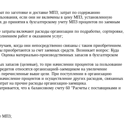
трат по заготовке и доставке МПЗ; затрат по содержанию
пользования, если они не включены в цену МПЗ, установленную
х до принятия к бухгалтерскому учету МПЗ процентов по заемным
 затраты включают расходы организации по подработке, сортировке,
олнением работ и оказанием услуг;
учаев, когда они непосредственно связаны с таким приобретением.
приобретаются за счет заемных средств. Возникает вопрос: Куда
. Оценка материально-производственных запасов в бухгалтерском
ых запасов (целевые), то при начислении процентов за пользование
кредитов относятся организацией-заемщиком на увеличение
 на перечисленные выше цели. При поступлении в организацию
начисление процентов и осуществление других расходов, связанных
атрат на прочие расходы организации-заемщика.
атривается, что к балансовому счету 60 “Расчеты с поставщиками и
ие МПЗ;