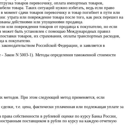
тгрузка товаров перевозчику, оплата импортных товаров,
бели товара. Таких ситуаций нужно избегать, ведь если право
 в момент сдачи товаров перевозчику и товар погибнет в пути или
ции: утрата или повреждение товара после того, как риск перешел на
вызваны действиями или упущениями продавца.
ли или повреждения товаров от продавца к покупателю, но если
 он может быть установлен с помощью Международных правил
поставки товаров, их страхования, оплаты транспортных расходов,
вца к покупателю.
 законодательством Российской Федерации, и заявляется в
е - Закон N 5003-1). Методы определения таможенной стоимости
ых методов. При этом следующий метод применяется, если
елки, т.е. цена, фактически уплаченная или подлежащая уплате за
 права собственности в рублевой оценке по курсу Банка России,
 иностранным поставщиком в рубли по курсу на каждую отчетную