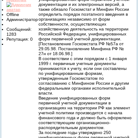
документации и их электронных версий, а
также обязало Госкомстат и Минфин России
определить порядок поэтапного введения в
Offline
организациях независимо от форм
Администратор
собственности, осуществляющих
хозяйственную деятельность на территории
Сообщений:
Российской Федерации, унифицированных
1283
форм первичной учетной документации.
Репутация: 0
[Постановление Госкомстата РФ №57а от
29.05.98. Постановление Минфина РФ №
27н от 18.06.98.]
В соответствии с этим порядком с 1 января
1999 г. первичные учетные документы
принимаются к учету, если они составлены
по унифицированным формам,
утвержденным Госкомстатом по
согласованию с Минфином России и другим
федеральными органами исполнительной
власти.
Введение унифицированных форм
первичной учетной документации в
организациях на территории РФ как элемент
учетной политики производится с начала
финансового года и должно быть оформлено
соответствующим организационно-
распорядительным документом.
За последние годы утверждено 250
унифицированных форм первичной учетной