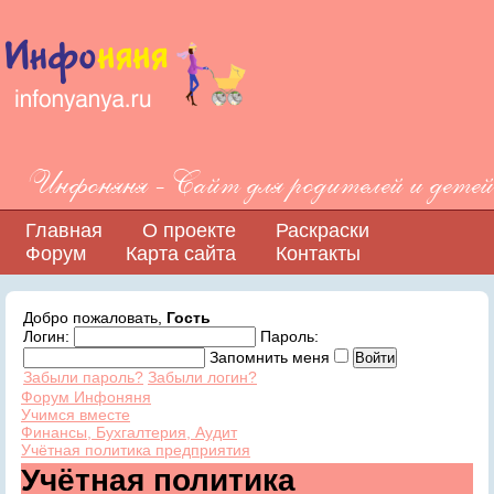
Инфоняня - Сайт для родителей и детей
Главная
О проекте
Раскраски
Форум
Карта сайта
Контакты
Добро пожаловать,
Гость
Логин:
Пароль:
Запомнить меня
Забыли пароль?
Забыли логин?
Форум Инфоняня
Учимся вместе
Финансы, Бухгалтерия, Аудит
Учётная политика предприятия
Учётная политика