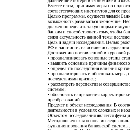
дальнейшие потери в экономике и избеж
Вместе с тем, принимая меры по подгото
соответствующих институтов для ее про
Целью программы, осуществляемой Банко
возможность развиваться экономике. Нео
должен определить такую нормативную б
банкам и способствовать тому, чтобы б
связи актуальность данной темы исследо
Цель и задачи исследования. Целью раб
РФ в частности, на основе исследования
Достижению поставленной в курсовой ра
• проанализировать основные этапы ст
• выявить основные причины финансовог
• определить последствия влияния кризи
• проанализировать и обосновать меры,
последствиями кризиса;
• рассмотреть перспективы совершенств
системы;
• обосновать направления корректировк
преобразований.
Предмет и объект исследования. В соотв
деятельности в условиях сложных и нео
Объектом исследования является функци
Методологическая основа исследования.
функционирования банковской системы, в