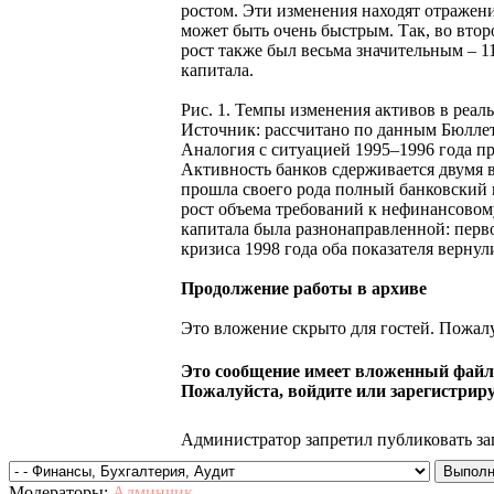
ростом. Эти изменения находят отражени
может быть очень быстрым. Так, во вто
рост также был весьма значительным – 1
капитала.
Рис. 1. Темпы изменения активов в реал
Источник: рассчитано по данным Бюллет
Аналогия с ситуацией 1995–1996 года п
Активность банков сдерживается двумя 
прошла своего рода полный банковский ц
рост объема требований к нефинансовом
капитала была разнонаправленной: перв
кризиса 1998 года оба показателя верну
Продолжение работы в архиве
Это вложение скрыто для гостей. Пожалу
Это сообщение имеет вложенный файл.
Пожалуйста, войдите или зарегистриру
Администратор запретил публиковать за
Модераторы:
Админчик