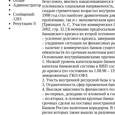
Offline
безусловно, явились накапливавшиеся в
Администратор
усиливалась социальная напряженность,
спадом стремительно возрастал внутрен
Сообщений:
1998 год стал наиболее драматичным дл
1283
проблемами, так и с экономическим кри
Репутация: 0
[Тряпицин А. С. Участие коммерческих б
2002, стр. 32.] Ключевыми предпосылка
банковского кризиса во второй половине 
– усиление долгового кризиса, заверши
– ухудшение ситуации на финансовых ры
– наличие у коммерческих банков сущес
обязательств по срочным валютным конт
Основными внутрибанковскими причинам
1. Низкий уровень капитализации банко
капитала банковской системы к ВВП сост
до кризиса (по состоянию на 1.08.98 – 
замороженных ГКО-ОФЗ.
2. Узость внутренней ресурсной базы и 
3. Ограниченность сфер применения бан
4. Высокая зависимость финансового по
– во-первых, доходами от вложений в г
– во-вторых, в основном крупные банки
срочных сделок на поставку иностранно
Банком России валютным коридором. В т
риски которых также вышли за разумные