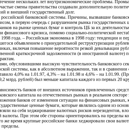
 течение нескольких лет внутриэкономические проблемы. Промыш
 частые смены правительства создавали дополнительную полит
ний и внешний государственный долг.
я российской банковской системы. Причины, вызвавшие банковс
зисом, в первую очередь с разрушением рынка государственных 
анков на рынке ценных бумаг и контроль ЦБ за их деятельностью
ми финансового кризиса, помимо социально-политической нестаб
1998 года. – Российская экономика в 1998 году: тенденции и пер
вшегося объявлением о принудительной реструктуризации рубле
нках, включая повышение вероятности резкой девальвации рубл
твенной краткосрочной задолженности (в иностранной валюте) 
рактам.
и, обусловившими высокую чувствительность банковского сект
вской системы, как в абсолютном выражении, так и в сравнени
авило 4,0% на 1.01.97, 4,3% – на 1.01.98 и 4,6% – на 1.01.99. 
119,2 млрд. рублей) был меньше капитала каждого из первых 20 
зависимость банков от внешних источников привлеченных средст
ковского капитала на отечественных рынках в реальном секторе
ложения банков от изменения ситуации на финансовых рынках, к
осударственные ценные бумаги, которые являлись одним из осно
 взяли на себя хеджирование валютных рисков нерезидентов, в
й валюты. При этом обе стороны ориентировались на пределы к
о же время крупные российские банки хеджировали свои валют
 пределы.