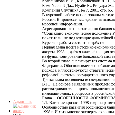
Колесникова В. И., Кроливецкой Л. П., 
Кэмпбэлла Р. Дж., Нуайе К., Ривуара Ж.
Компания Спутник+, № 7, 2001, стр. 65.]
В курсовой работе использованы метод
России. В процессе исследования испол
массовой информации.
Агрегированные показатели по банковск
"Социально-экономическое положение Р
показатели, не подлежащие дальнейшей 
Курсовая работа состоит из трёх глав.
Первая глава носит историко-экономиче
августа 1998 г., даётся классификация 
на функционирование банковской систем
Во второй главе анализируется система 
Федерации. Обосновывается необходимос
подхода, иллюстрируются стратегически
реформой системы государственного упр
Третья глава посвящена исследованию и
ВТО. На основе выявленных проблем фо
рассматриваются вопросы повышения лик
инновационных процессов в российской 
Глава 1. ОСОБЕННОСТИ ФОРМИРО
Админчик
1.1. Влияние кризиса 1998 года на разв
Особенностью развития российской банк
1998 г. И хотя многие эксперты склонн