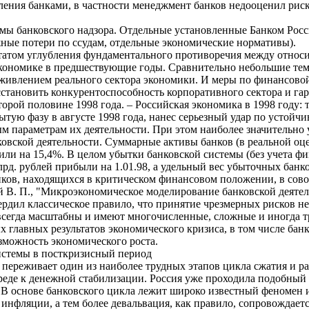
ления банками, в частности менеджмент банков недооценил рис
мы банковского надзора. Отдельные установленные Банком Росс
жные потери по ссудам, отдельные экономические нормативы).
ьтатом углубления фундаментального противоречия между относ
экономике в предшествующие годы. Сравнительно небольшие те
живлением реального сектора экономики. И меры по финансовой
сстановить конкурентоспособность корпоративного сектора и га
торой половине 1998 года. – Российская экономика в 1998 году: 
тую фазу в августе 1998 года, нанес серьезный удар по устойч
 параметрам их деятельности. При этом наиболее значительно у
нковской деятельности. Суммарные активы банков (в реальной оце
й, или на 15,4%. В целом убытки банковской системы (без учета ф
млрд. рублей прибыли на 1.01.98, а удельный вес убыточных банк
анков, находящихся в критическом финансовом положении, в сов
ий В. П., "Микроэкономическое моделирование банковской деятель
вердил классическое правило, что принятие чрезмерных рисков 
 всегда масштабны и имеют многочисленные, сложные и иногда т
 главных результатов экономического кризиса, в том числе банко
зможность экономического роста.
системы в посткризисный период
переживает один из наиболее трудных этапов цикла сжатия и ра
еде к денежной стабилизации. Россия уже проходила подобный п
В основе банковского цикла лежит широко известный феномен и
инфляции, а тем более девальвация, как правило, сопровождает