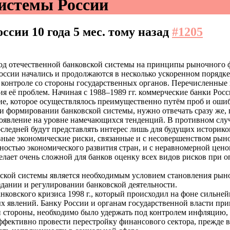
истемы России
оссии
10 года 5 мес. тому назад
#1205
ход отечественной банковской системы на принципы рыночного 
ссии начались и продолжаются в несколько ускоренном порядке 
 контроле со стороны государственных органов. Перечисленные 
ия её проблем. Начиная с 1988–1989 гг. коммерческие банки Рос
ие, которое осуществлялось преимущественно путём проб и оши
 формировании банковской системы, нужно отвечать сразу же, п
появление на уровне намечающихся тенденций. В противном случ
оследней будут представлять интерес лишь для будущих историко
вные экономические риски, связанные и с несовершенством рыно
чностью экономического развития стран, и с неравномерной цен
елает очень сложной для банков оценку всех видов рисков при оп
кой системы является необходимым условием становления рыно
здании и регулировании банковской деятельности.
нковского кризиса 1998 г., который происходил на фоне сильне
х явлений. Банку России и органам государственной власти при
й стороны, необходимо было удержать под контролем инфляцию, 
фективно провести перестройку финансового сектора, прежде вс