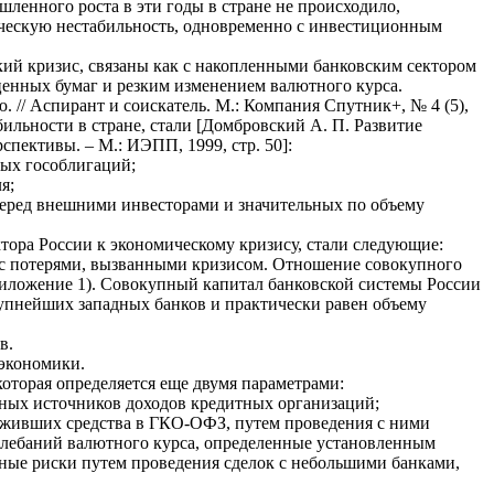
ленного роста в эти годы в стране не происходило,
ическую нестабильность, одновременно с инвестиционным
кий кризис, связаны как с накопленными банковским сектором
ценных бумаг и резким изменением валютного курса.
. // Аспирант и соискатель. М.: Компания Спутник+, № 4 (5),
ильности в стране, стали [Домбровский А. П. Развитие
спективы. – М.: ИЭПП, 1999, стр. 50]:
вых гособлигаций;
я;
перед внешними инвесторами и значительных по объему
ора России к экономическому кризису, стали следующие:
и с потерями, вызванными кризисом. Отношение совокупного
(Приложение 1). Совокупный капитал банковской системы России
крупнейших западных банков и практически равен объему
в.
 экономики.
оторая определяется еще двумя параметрами:
вных источников доходов кредитных организаций;
ложивших средства в ГКО-ОФЗ, путем проведения с ними
олебаний валютного курса, определенные установленным
ные риски путем проведения сделок с небольшими банками,