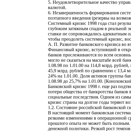
5. Неудовлетворительное качество управ
валютой.
6. Незавершенность формирования систе
поэтапного введения (резервы на возмо
Системный кризис 1998 года стал резул
глубоким затяжным спадом в реальной 
ставки не сопровождались адекватным о
чтобы преодолеть системный кризис, во
А. П. Развитие банковского кризиса во в
Финансовый кризис, вступивший в откры
банков прослеживаются по всем основным
могло не сказаться на масштабе всей ба
1.08.98 по 1.01.00 на 114,8 млрд. рубле
45,9 млрд. рублей по сравнению с 13,4 
24% на 1.01.00. Доля активов группы б
1.08.98 до 25,7% на 1.01.00. [Коноховск
Банковский кризис 1998 г. еще раз подт
потери общества от банкротства банков
социальные последствия. Одним из самых
кризис страны на долгие годы теряют во
1.2. Состояние российской банковской 
В настоящий момент банковская система 
резкими изменениями в операционной ср
прошлого опыта не может быть полным. 
денежной политики. Резкий рост темпов 