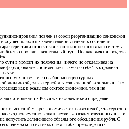
функционирования повлёк за собой реорганизацию банковской
и осуществляются в значительной степени в состоянии
характеристики относятся и к состоянию банковской системы
сии быстро прошли значительный путь. Но, как выяснилось, это
бок.
о сути в момент их появления, ничего не откладывая на
ае формирование системы идёт "само по себе", в отрыве от
в науки.
чного механизма, и со слабостью структурных
овой динамикой, характерной для современной экономики. Это
ерациях как в реальном секторе экономики, так и на
чных отношений в России, что объективно определяет
йших изменений макроэкономических показателей, что серьезно
шлось одновременно решать несколько взаимосвязанных и в то
не допустить дальнейшего обвального обесценения рубля. С
его банковской системы, с тем чтобы предотвратить