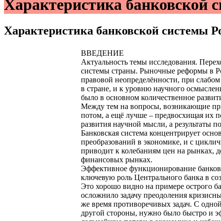
Характеристика банковской с
Характеристика банковской системы Р
ВВЕДЕНИЕ
Актуальность темы исследования. Пере
системы страны. Рыночные реформы в Ро
правовой неопределённости, при слабом
в стране, и к уровню научного осмыслен
было в основном количественное развит
Между тем на вопросы, возникающие при
потом, а ещё лучше – предвосхищая их 
развития научной мысли, а результаты п
Банковская система концентрирует осно
преобразований в экономике, и с цикли
приводит к колебаниям цен на рынках, д
финансовых рынках.
Эффективное функционирование банковс
ключевую роль Центрального банка в со
Это хорошо видно на примере острого ба
осложнило задачу преодоления кризисны
же время противоречивых задач. С одно
другой стороны, нужно было быстро и эф