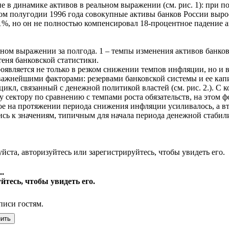
е в динамике активов в реальном выражении (см. рис. 1): при п
ром полугодии 1996 года совокупные активы банков России выро
1%, но он не полностью компенсировал 18-процентное падение а
ьном выражении за полгода. 1 – темпы изменения активов банков
еня банковской статистики.
роявляется не только в резком снижении темпов инфляции, но и
важнейшими факторами: резервами банковской системы и ее капи
икл, связанный с денежной политикой властей (см. рис. 2.). С 
у сектору по сравнению с темпами роста обязательств, на этом
ое на протяжении периода снижения инфляции усиливалось, а вт
лись к значениям, типичным для начала периода денежной стабили
йста, авторизуйтесь или зарегистрируйтесь, чтобы увидеть его.
.
йтесь, чтобы увидеть его.
писи гостям.