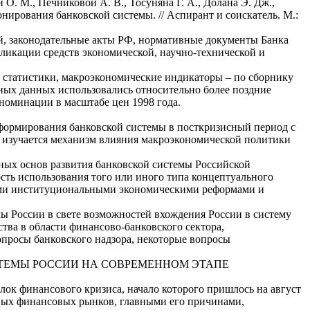
О. М., Печниковой А. В., Тосуняна Г. А., Долана Э. Дж.,
ирования банковской системы. // Аспирант и соискатель. М.:
й, законодательные акты РФ, нормативные документы Банка
бликации средств экономической, научно-технической и
 статистики, макроэкономические индикаторы – по сборнику
ых данных использовались относительно более поздние
номинации в масштабе цен 1998 года.
формирования банковской системы в посткризисный период с
и, изучается механизм влияния макроэкономической политики
ьных основ развития банковской системы Российской
сть использования того или иного типа концептуального
вными институциональными экономическими реформами и
мы России в свете возможностей вхождения России в систему
ва в области финансово-банковского сектора,
просы банковского надзора, некоторые вопросы
СТЕМЫ РОССИИ НА СОВРЕМЕННОМ ЭТАПЕ
лок финансового кризиса, начало которого пришлось на август
овых финансовых рынков, главными его причинами,