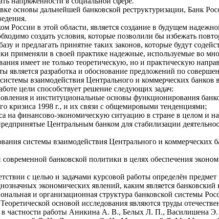
ать напряженности в социальной сфере.
вке основы дальнейшей банковской реструктуризации, Банк Росси
ведения.
м России в этой области, является создание в будущем надежно
бходимо создать условия, которые позволили бы избежать повтор
азу и предлагать принятие таких законов, которые будут содей
анки применяли в своей практике надежные, используемые во мн
вания имеет не только теоретическую, но и практическую напра
оты является разработка и обоснование предложений по соверше
 системы взаимодействия Центрального и коммерческих банков в
боте цели способствует решение следующих задач:
ановления и институциональные основы функционирования банк
о кризиса 1998 г., и их связи с общемировыми тенденциями;
са на финансово-экономическую ситуацию в стране в целом и на
 предпринятые Центральным банком для стабилизации деятельнос
ования системы взаимодействия Центрального и коммерческих б
и современной банковской политики в целях обеспечения эконо
етствии с целью и задачами курсовой работы определён предмет
днозначных экономических явлений, каким является банковский 
ональная и организационная структура банковской системы Рос
 Теоретической основой исследования являются труды отечест
 частности работы Аникина А. В., Белых Л. П., Василишена Э. Н