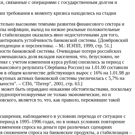
ки, связанные с операциями с государственным долгом и
ии требования к моменту кризиса находились на стадии
ительно высокими темпами развития финансового сектора и
мпы инфляции, выход на низкие реальные положительные
 стабилизации оказались явно недостаточными для того,
рантировать устойчивость банковской системы. [Домбровский
тенденции и перспективы. – М.: ИЭПП, 1999, стр. 51.]
ивости банковской системы. Очевидные потери российских
меньшилась доля вкладов населения, что, безусловно, не
нке с учетом изменения курса рубля) снизились за период с
инансового результата Сбербанка России) на 1.01.00 составили
ов в общем количестве действующих вырос с 16% на 1.01.98 до
окупных активах банковской системы увеличилась с 5,7% на
ности". – СПб, "Питер", 2001, стр. 63.]
не может быть оправдано никакими обстоятельствами, поскольку
руднопрогнозируемые не только экономические, но и
вского, является то, что, как правило, пережившие такой
сширения, наблюдаемого в условиях перехода от ситуации с
ериод в 1995–1996 годах, но в новых условиях повторение
зменения спроса на деньги при различных сценариях
ся снижением спроса на банковские продукты, а стабилизация –