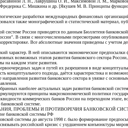
Красавиной Л. Н., Лаврушина О. И., Максимовой Л. М., Марковой 
, Фредерика С. Мишкина и др. [Якушев М. В. Принципы функцион
ологические разработки международных финансовых организаци
ьзовался также монографический и статистический материал, пу
ой системе России приводятся по данным Бюллетеня банковской
оссии". В связи с многочисленными пересмотрами опубликованн
корректировке. Все абсолютные значения приведены с учетом де
ский характер. В ней описываются экономические предпосылки 
основных возможных этапов развития банковского сектора Росси
ы на каждом этапе развития.
первоочередных задач и путей их разрешения в виде концептуал
ть концептуального подхода, даётся характеристика и возможно
е направления развития банковского сектора в увязке с осно
авления.
збранных наиболее актуальных задач развития банковской систе
рмулируются принципы макроэкономической политики государст
видности коммерческих банков России на переходном этапе, во
банковской системе.
ВАНИЯ, ПРОБЛЕМЫ И ПРОТИВОРЕЧИЯ БАНКОВСКОЙ СИ
итие банковской системы РФ
овской системы до августа 1998 г. было формирование предпосы
ы связывать российский кризис с ухудшением конъюнктуры мир