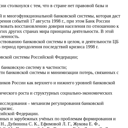
и столкнулся с тем, что в стране нет правовой базы и
й и многофункциональной банковской системы, которая даст
ения событий 17 августа 1998 г., при этом Банк России
ствовать восстановлению доверия населения по отношению к
огих других странах мира принципы деятельности. В этой
вленность.
нствованию банковской системы в целом, и деятельности ЦБ
 период преодоления последствий кризиса 1998 г.
овской системы Российской Федерации;
 банковскую систему в частности;
ти банковской системы и минимизации потерь, связанных с
анков России как верхнего и нижнего уровней банковской
мического роста и структурных социально-экономических
 исследования – механизм регулирования банковской
кризис.
сийской Федерации.
венных и зарубежных учёных по проблемам формирования и
., Дубинина С. К., Ефимовой Л. Г., Жукова Е. Ф.,