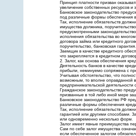
Принцип платности призван оказыват
увеличение собственных ресурсов и 
Банковское законодательство предус
под различные формы обеспечения в
Так, исполнение обязательств должн
имущества должника, поручительство
предусмотренными законодательство
исполнения обязательства во многом 
договора займа или кредитного догов
поручительство, банковская гарантия
Заемщик в качестве кредитного обес
что закрепляется в кредитном догово
2. Залог, как основа обеспечения кре
Деятельность банков в качестве кре
прибыли, неминуемо сопряжена с пр
Учитывая обстоятельство, что полно
возможным, то вполне оправданной в
предпринимательской деятельности св
Гражданское законодательство преду
призванные в той либо иной мере за
Банковское законодательство РФ пре
различные формы обеспечения креди
Так, исполнение обязательств должни
гарантией или другими способами. З
или одновременно несколько форм.
Залог имеет явные преимущества пе
Сам по себе залог имущества означае
если обеспеченное залогом обязател