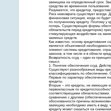
заемщика на определенный срок. Зае
средства во временное пользование.
Разумеется, что кредитор, предостав
Риск невозврата существует всегда. 
финансовая ситуация, когда он буде
по полученному кредиту. Поэтому у к
потерь. Существующие формы обеспе
обязательств перед кредитором) приз
стимулирующее воздействие на заем
заемных средств.
Как известно, основу кредитования 
является объективной необходимость
элемент системы кредитования, отра
законов, в том числе и в области кре
Возвратность ссуд – один из принципо
смысл.
1. Понятие обеспечения ссуд. Дейс
Существуют разнообразные виды кред
классифицировать по обеспечению. 
Первые по характеру обеспечения по
кредиты.
Вторые – это кредиты, не имеющие к
первоклассным по кредитоспособност
соответствующими обязательствами, 
сравнению с другими (обеспеченными
обоснованности причины возникновен
заемщику необходимо иметь в виду, 
кредиту может сказаться на снижении 