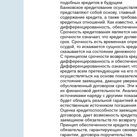
подобных кредитов в будущем.
Банковское кредитование осуществля
представляют собой основу, главный
содержание кредита, а также требова
кредитных отношений. Как известно, 
дифференцированность, обеспеченно
Срочность кредитования является не
срочности означает, что кредит долж
срок. Срочность есть временная опр
ссудой, то искажается сущность кред
сказывается на состоянии денежного
С принципом срочности возврата кред
дифференцированность и обеспеченн
Дифференцированность означает, что
кредита всем претендующим на его 
осуществляться на основе показател
состояние заемщика, дающее уверенн
обусловленный договором срок. Эти
их финансовой деятельности. Анализ
источниками наряду с другими показ
будет обладать реальной гарантией в
естественным источником погашения 
Оценка кредитоспособности заемщик
договоров, дает возможность кредит
заемщиком обязательств по возврату 
Принцип обеспеченности кредита по
обязательств, гарантирующих своевре
гарантии, договора-поручительства.