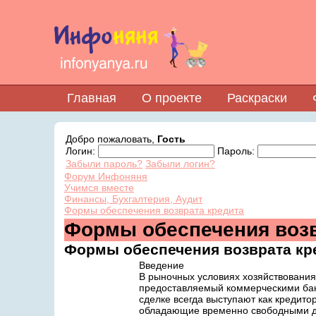
Главная
О проекте
Раскраски
Добро пожаловать,
Гость
Логин:
Пароль:
Забыли пароль?
Забыли логин?
Форум Инфоняня
Учимся вместе
Финансы, Бухгалтерия, Аудит
Формы обеспечения возврата кредита
Формы обеспечения возв
Формы обеспечения возврата кр
Введение
В рыночных условиях хозяйствования 
предоставляемый коммерческими банк
сделке всегда выступают как кредито
обладающие временно свободными д