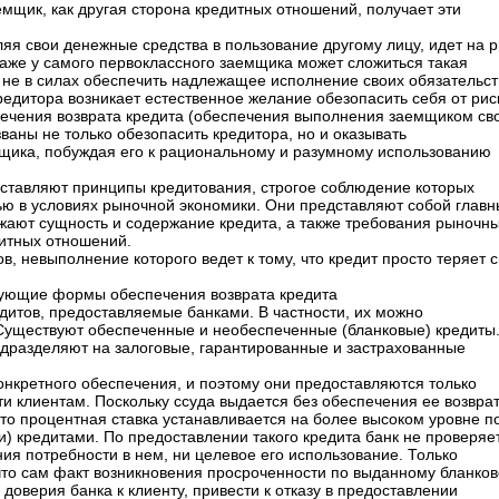
мщик, как другая сторона кредитных отношений, получает эти
ляя свои денежные средства в пользование другому лицу, идет на р
Даже у самого первоклассного заемщика может сложиться такая
т не в силах обеспечить надлежащее исполнение своих обязательст
редитора возникает естественное желание обезопасить себя от рис
чения возврата кредита (обеспечения выполнения заемщиком св
ваны не только обезопасить кредитора, но и оказывать
щика, побуждая его к рациональному и разумному использованию
составляют принципы кредитования, строгое соблюдение которых
ю в условиях рыночной экономики. Они представляют собой глав
жают сущность и содержание кредита, а также требования рыночн
дитных отношений.
в, невыполнение которого ведет к тому, что кредит просто теряет 
твующие формы обеспечения возврата кредита
итов, предоставляемые банками. В частности, их можно
Существуют обеспеченные и необеспеченные (бланковые) кредиты
дразделяют на залоговые, гарантированные и застрахованные
онкретного обеспечения, и поэтому они предоставляются только
и клиентам. Поскольку ссуда выдается без обеспечения ее возвра
то процентная ставка устанавливается на более высоком уровне п
) кредитами. По предоставлении такого кредита банк не проверяе
ия потребности в нем, ни целевое его использование. Только
что сам факт возникновения просроченности по выданному бланко
доверия банка к клиенту, привести к отказу в предоставлении