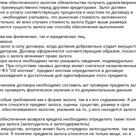
лем обеспеченного залогом обязательства получить удовлетворен
а преимущественно перед другими кредиторами. Залог должен
 но и уплату соответствующих процентов и неустоек по договору в
о, необходимо учитывать, что рыночная стоимость заложенного
тельно, во всех случаях стоимость залога будет выше размера
ается сущность залога как способа обеспечения выполнения
а как физических, так и юридических лиц.
закона.
алог в силу договора, когда должник добровольно отдает имущест
кредитором. Договор оформляется соответствующим образом, поскол
а о залоге возникает право залога.
вора залога необходимо четко указывать сведения, индивидуально
. При отсутствии таковых договор может считаться незаключенны
 ФЗ "Об ипотеке", предмет ипотеки определяется в договоре
нахождения и достаточным для идентификации этого предмета
ючением договора необходимо составить акт проверки предмета за
мо проверить фактическое наличие и по документальным данным
обые требования как к форме залога, так и к его содержанию. К р
оге относятся предмет залога, оценка, существо, размер и срок
 обеспечиваемого залогом, указание на то, у кого находится залог
обеспечения возврата кредита необходимо определить такие поня
ра залога (залогодатель и залогодержатель).
имущество, которое может быть отчуждено залогодателем, так как
сти. К понятию предмета залога относятся не только вещи, но и