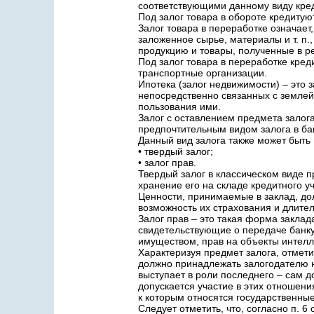
соответствующими данному виду кре
Под залог товара в обороте кредитую
Залог товара в переработке означает
заложенное сырье, материалы и т. п.
продукцию и товары, полученные в ре
Под залог товара в переработке кре
транспортные организации.
Ипотека (залог недвижимости) – это 
непосредственно связанных с землей
пользования ими.
Залог с оставлением предмета залог
предпочтительным видом залога в ба
Данный вид залога также может быть
• твердый залог;
• залог прав.
Твердый залог в классическом виде п
хранение его на складе кредитного у
Ценности, принимаемые в заклад, дол
возможность их страхования и длите
Залог прав – это такая форма заклада
свидетельствующие о передаче банку
имуществом, прав на объекты интелл
Характеризуя предмет залога, отмет
должно принадлежать залогодателю на
выступает в роли последнего – сам до
допускается участие в этих отношени
к которым относятся государственны
Следует отметить, что, согласно п. 6