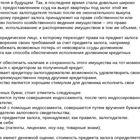
ателя в будущем. Так, в последнее время стала довольно широко
с предоставлением ссуд на выкуп квартиры под залог этой же
енностью залогодателя только после ее окончательного выкупа.
орому предмет залога принадлежит на праве собственности или
аво полного хозяйственного ведения имуществом – это право
ию, использованию и распоряжению имуществом в том же объеме, 
 юридическое лицо, к которому переходят права на предмет залога
творение своих требований за счет предмета залога, например
збежать возможных потерь от невозврата ссуды должником.
га как способа обеспечения исполнения должником кредитных
т обеспечить наличие и сохранность этого имущества на тот момен
ься с кредитором за полученный кредит;
ивает кредитору-залогодержателю возможность удовлетворить свои
 преимущественно перед другими кредиторами;
ество является хорошим стимулом для должника исполнить свои
нных бумаг, стоит отметить следующее:
ляется путем совершения индоссамента, после чего индоссирован
ателю;
емой с помощью индоссамента, совершается путем вручения бумаг
дателю залогового свидетельства;
 предметом залога, принадлежат, как правило, залогодателю.
в себя:
ы (патенты, лицензии, ноу-хау, товарные знаки);
 не имеют денежной оценки, стоимость предмета залога определяет