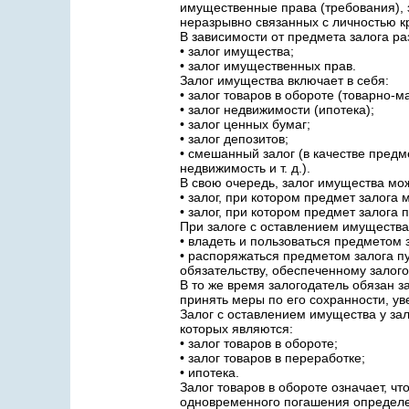
имущественные права (требования), 
неразрывно связанных с личностью к
В зависимости от предмета залога р
• залог имущества;
• залог имущественных прав.
Залог имущества включает в себя:
• залог товаров в обороте (товарно-
• залог недвижимости (ипотека);
• залог ценных бумаг;
• залог депозитов;
• смешанный залог (в качестве пред
недвижимость и т. д.).
В свою очередь, залог имущества мо
• залог, при котором предмет залога 
• залог, при котором предмет залога
При залоге с оставлением имущества
• владеть и пользоваться предметом з
• распоряжаться предметом залога п
обязательству, обеспеченному залого
В то же время залогодатель обязан за
принять меры по его сохранности, ув
Залог с оставлением имущества у за
которых являются:
• залог товаров в обороте;
• залог товаров в переработке;
• ипотека.
Залог товаров в обороте означает, ч
одновременного погашения определе