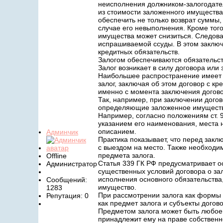
неисполнения должником-залогодате
из стоимости заложенного имуществ
обеспечить не только возврат суммы,
случае его невыполнения. Кроме тог
имущества может снизиться. Следова
испрашиваемой ссуды. В этом заключ
кредитных обязательств.
Залогом обеспечиваются обязательств
Залог возникает в силу договора или 
Наибольшее распространение имеет з
залог, заключая об этом договор с 
именно с момента заключения договор
Так, например, при заключении дого
определяющие заложенное имущество
Например, согласно положениям ст. 9
указанием его наименования, места 
описанием.
Админчик
Практика показывает, что перед закл
с выездом на место. Также необходи
предмета залога.
Offline
Статья 339 ГК РФ предусматривает ос
Администратор
существенных условий договора о зал
исполнения основного обязательства,
Сообщений:
имущество.
1283
При рассмотрении залога как формы 
Репутация: 0
как предмет залога и субъекты догово
Предметом залога может быть любое 
принадлежит ему на праве собственно