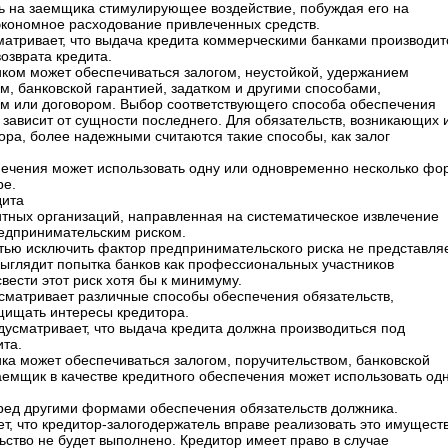
ь на заемщика стимулирующее воздействие, побуждая его на
экономное расходование привлеченных средств.
матривает, что выдача кредита коммерческими банками производит
озврата кредита.
иком может обеспечиваться залогом, неустойкой, удержанием
м, банковской гарантией, задатком и другими способами,
м или договором. Выбор соответствующего способа обеспечения
зависит от сущности последнего. Для обязательств, возникающих 
ора, более надежными считаются такие способы, как залог
.
печения может использовать одну или одновременно несколько фо
ре.
дита
дитных организаций, направленная на систематическое извлечение
едпринимательским риском.
стью исключить фактор предпринимательского риска не представля
ыглядит попытка банков как профессиональных участников
ести этот риск хотя бы к минимуму.
сматривает различные способы обеспечения обязательств,
щищать интересы кредитора.
дусматривает, что выдача кредита должна производиться под
та.
ка может обеспечиваться залогом, поручительством, банковской
аемщик в качестве кредитного обеспечения может использовать од
ред другими формами обеспечения обязательств должника.
т, что кредитор-залогодержатель вправе реализовать это имуществ
ьство не будет выполнено. Кредитор имеет право в случае