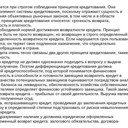
ется при строгом соблюдении принципов кредитования. Они
 элемент системы кредитования, поскольку отражают сущность и
ния объективных рыночных законов, в том числе и в области
к принципам кредитования относятся: срочность возврата,
сть и платность.
обходимой нормой достижения возвратности кредита. Принцип
ен быть не просто возвращен, но возвращен в строго определенный
еделенность возвратности кредита. Если нарушается срок пользова
ита, он теряет свое подлинное назначение, что отрицательно
 обращения в стране.
ита очень тесно связаны два других принципа кредитования, такие
ость.
 кредитор не должен однозначно подходить к вопросу о выдаче
получение. Поэтом дифференциация кредитования должна
ей кредитоспособности, под которой понимается финансовое
ость в способности и готовности заемщика возвратить кредит в
 качества потенциальных заемщиков оцениваются посредством ана
 баланса на ликвидность, обеспеченность хозяйства собственными
ателями определяет финансово устойчивого заемщика. Такой заем
озврата кредита – прибылью от своей деятельности. Выручка явля
полученных ссуд.
а, испрашивающего кредит, проводимая до заключения кредитных
ору в определенной степени подстраховать от рисков невыполнения
кредита.
дразумевает наличие у должника юридически оформленных
менный возврат кредита: залогового обязательства, договора-