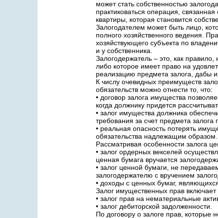
может стать собственностью залогод
практиковаться операция, связанная 
квартиры, которая становится собств
Залогодателем может быть лицо, кот
полного хозяйственного ведения. Пр
хозяйствующего субъекта по владен
и у собственника.
Залогодержатель – это, как правило,
либо которое имеет право на удовле
реализацию предмета залога, дабы и
К числу очевидных преимуществ зало
обязательств можно отнести то, что:
• договор залога имущества позволяе
когда должнику придется рассчитыват
• залог имущества должника обеспеч
требования за счет предмета залога
• реальная опасность потерять имущ
обязательства надлежащим образом.
Рассматривая особенности залога це
• залог ордерных векселей осуществ
ценная бумага вручается залогодерж
• залог ценной бумаги, не передава
залогодержателю с вручением залого
• доходы с ценных бумаг, являющихся
Залог имущественных прав включает 
• залог прав на нематериальные актив
• залог дебиторской задолженности.
По договору о залоге прав, которые