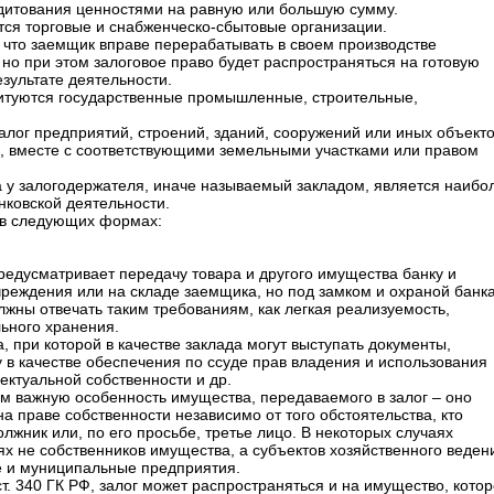
дитования ценностями на равную или большую сумму.
тся торговые и снабженческо-сбытовые организации.
, что заемщик вправе перерабатывать в своем производстве
, но при этом залоговое право будет распространяться на готовую
зультате деятельности.
дитуются государственные промышленные, строительные,
залог предприятий, строений, зданий, сооружений или иных объекто
, вместе с соответствующими земельными участками или правом
а у залогодержателя, иначе называемый закладом, является наибо
нковской деятельности.
 в следующих формах:
редусматривает передачу товара и другого имущества банку и
чреждения или на складе заемщика, но под замком и охраной банка
жны отвечать таким требованиям, как легкая реализуемость,
льного хранения.
, при которой в качестве заклада могут выступать документы,
 в качестве обеспечения по ссуде прав владения и использования
ектуальной собственности и др.
им важную особенность имущества, передаваемого в залог – оно
 праве собственности независимо от того обстоятельства, кто
лжник или, по его просьбе, третье лицо. В некоторых случаях
ях не собственников имущества, а субъектов хозяйственного веден
е и муниципальные предприятия.
 ст. 340 ГК РФ, залог может распространяться и на имущество, кото