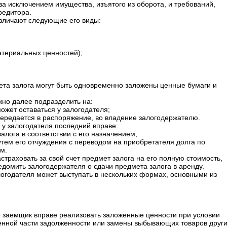
за исключением имущества, изъятого из оборота, и требований,
редитора.
азличают следующие его виды:
материальных ценностей);
мета залога могут быть одновременно заложены ценные бумаги и
жно далее подразделить на:
может оставаться у залогодателя;
 передается в распоряжение, во владение залогодержателю.
 у залогодателя последний вправе:
алога в соответствии с его назначением;
утем его отчуждения с переводом на приобретателя долга по
м.
страховать за свой счет предмет залога на его полную стоимость,
едомить залогодержателя о сдачи предмета залога в аренду.
логодателя может выступать в нескольких формах, основными из
то заемщик вправе реализовать заложенные ценности при условии
нной части задолженности или замены выбывающих товаров друг