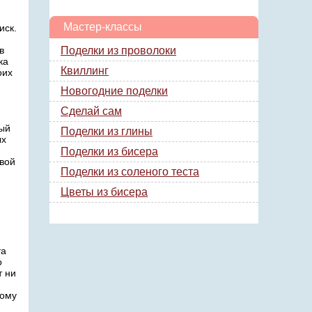
Мастер-классы
иск.
в
Поделки из проволоки
ка
Квиллинг
оих
Новогодние поделки
Сделай сам
ный
Поделки из глины
ых
Поделки из бисера
свой
Поделки из соленого теста
Цветы из бисера
.
та
о
т ни
вому