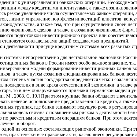
енденция к универсализации банковских операций. Необходимос
уренции между кредитными институтами, а также возникновени
ось резкое увеличение числа осуществляемых банком операций, 
в, лизинг, управление портфелем инвестиций клиентов, консул
аконодательства, а также тем, что при осуществлении своей де
нию лизинговых сделок, а также к созданию лизинговых фирм.
маются подготовкой инвестиционного проекта или обеспечивают
и становятся совладельцами акций создаваемых предприятий.
ой деятельности присуще кредитным системам всех развитых стр
 системы непосредственно для нестабильной экономики России
стиционных банков в России имеет особо важное значение, т.к
 универсальной модели формирование инвестиционных банков в
ков, а также путем создания специализированных банков, деяте
этом степень участия государства определяется четкой сбаланс
ь последствия в виде краха отечественной экономики, а также ра
ектора, то в нем обнаруживаются признаки германской модели у
ии. М., 2008. С. 19.] При этом крупные банки обладают значи
овать целевое использование предоставленного кредита, а такж
нных группах, где банки занимают ведущую роль в регулирова
льная модель связана с повышенным риском в деятельности банка,
 по расчетным и кредитным операциям банков. При этом деятель
лечены в оборот.
 одной из основных составляющих рыночной экономики. При эт
ом, практически все правовые акты, касающиеся регулирования 