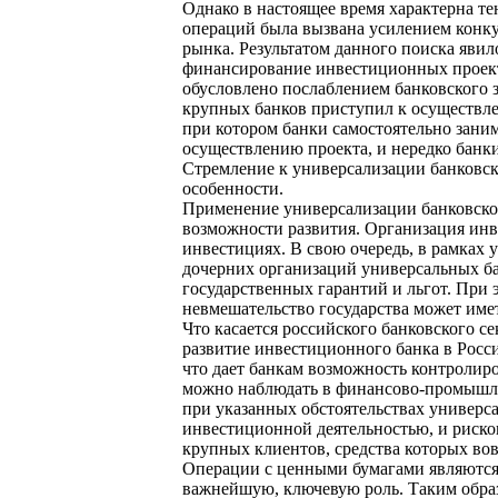
Однако в настоящее время характерна т
операций была вызвана усилением конк
рынка. Результатом данного поиска явил
финансирование инвестиционных проекто
обусловлено послаблением банковского з
крупных банков приступил к осуществле
при котором банки самостоятельно зани
осуществлению проекта, и нередко банк
Стремление к универсализации банковск
особенности.
Применение универсализации банковской
возможности развития. Организация инве
инвестициях. В свою очередь, в рамках
дочерних организаций универсальных бан
государственных гарантий и льгот. При 
невмешательство государства может имет
Что касается российского банковского с
развитие инвестиционного банка в Росс
что дает банкам возможность контролир
можно наблюдать в финансово-промышле
при указанных обстоятельствах универса
инвестиционной деятельностью, и рисков
крупных клиентов, средства которых вов
Операции с ценными бумагами являются
важнейшую, ключевую роль. Таким образ