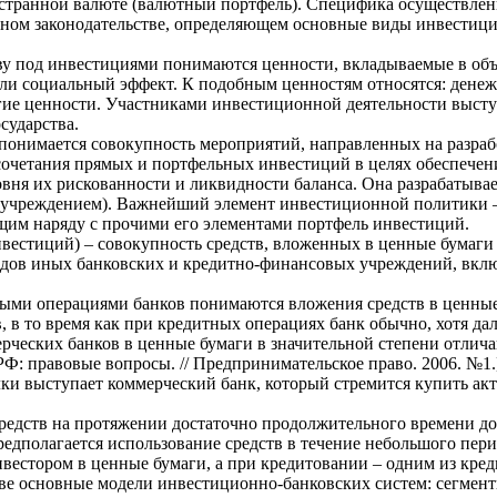
остранной валюте (валютный портфель). Специфика осуществлен
ном законодательстве, определяющем основные виды инвестици
тву под инвестициями понимаются ценности, вкладываемые в объ
 или социальный эффект. К подобным ценностям относятся: дене
ие ценности. Участниками инвестиционной деятельности выступ
сударства.
понимается совокупность мероприятий, направленных на разраб
очетания прямых и портфельных инвестиций в целях обеспечен
вня их рискованности и ликвидности баланса. Она разрабатывае
учреждением). Важнейший элемент инвестиционной политики – 
им наряду с прочими его элементами портфель инвестиций.
естиций) – совокупность средств, вложенных в ценные бумаги
дов иных банковских и кредитно-финансовых учреждений, включ
ными операциями банков понимаются вложения средств в ценные
 в то время как при кредитных операциях банк обычно, хотя дал
ерческих банков в ценные бумаги в значительной степени отлич
Ф: правовые вопросы. // Предпринимательское право. 2006. №1.
ки выступает коммерческий банк, который стремится купить ак
редств на протяжении достаточно продолжительного времени до 
едполагается использование средств в течение небольшого пери
вестором в ценные бумаги, а при кредитовании – одним из кред
ве основные модели инвестиционно-банковских систем: сегменти