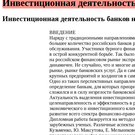
Инвестиционная деятельность
Инвестиционная деятельность банков 
ВВЕДЕНИЕ
Наряду с традиционными направлениями 
большее количество российских банков
обслуживания. Участники бурного финан
в острой конкурентной борьбе. Так был
на российском финансовом рынке экспре
динамичен. Не случайно, что и многие 
рынке, рынке банковских услуг. Да и са
крупных предприятий и холдингов в само
Одно из таких перспективных направлени
определение банкам, для которых приор
сложился и в силу незрелости банковско
Актуальность выделения инвестиционной
целенаправленность и эффективность в р
экономического и инвестиционного клим
развитие всего спектра финансово-прав
Дипломная работа базируется на методо
зарубежных ученых. Различные аспекты д
Кузьменко, Ю. Максутова, Е. Мельников