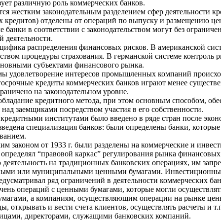
ует различную роль коммерческих банков.
тся жестким законодательным разделением сфер деятельности к
х кредитов) отделены от операций по выпуску и размещению це
е банки в соответствии с законодательством могут без огранич
й деятельности.
цифика распределения финансовых рисков. В американской сист
твом процедуры страхования. В германской системе контроль 
сновными субъектами финансового рынка.
мы удовлетворение интересов промышленных компаний происход
госрочные кредиты коммерческих банков играют менее существе
раничено на законодательном уровне.
обладание кредитного метода, при этом основным способом, об
 над заемщиками посредством участия в его собственности.
кредитными институтами было введено в ряде стран после эконом
изведена специализация банков: были определены банки, которы
ванием.
м законом от 1933 г. были разделены на коммерческие и инвест
т определял “правовой каркас” регулирования рынка финансовы
 деятельность на традиционных банковских операциях, им запр
ными или муниципальными ценными бумагами. Инвестиционные 
едусматривал ряд ограничений в деятельности коммерческих ба
чень операций с ценными бумагами, которые могли осуществлять
магами, а компаниям, осуществляющим операции на рынке ценны
ы, открывать и вести счета клиентов, осуществлять расчеты и 
ицами, директорами, служащими банковских компаний.