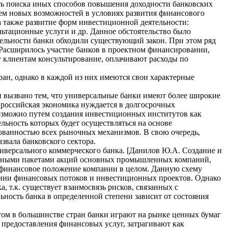
ть поиска иных способов повышения доходности банковских
ем новых возможностей в условиях развития финансового
а также развитие форм инвестиционной деятельности:
ьтационные услуги и др. Данное обстоятельство было
ятельности банки обходили существующий закон. При этом ряд
 Расширилось участие банков в проектном финансировании,
 клиентам консультирование, оплачивают расходы по
ан, однако в каждой из них имеются свои характерные
 вызвано тем, что универсальные банки имеют более широкие
. российская экономика нуждается в долгосрочных
озможно путем создания инвестиционных институтов как
льность которых будет осуществляться на основе
ированностью всех рыночных механизмов. В свою очередь,
звала банковского сектора.
ниверсального коммерческого банка. [Данилов Ю.А. Создание и
тельными пакетами акций основных промышленных компаний,
е финансовое положение компании в целом. Данную схему
нии финансовых потоков и инвестиционных проектов. Однако
 т.к. существует взаимосвязь рисков, связанных с
ность банка в определенной степени зависит от состояния
ом в большинстве стран банки играют на рынке ценных бумаг
предоставления финансовых услуг, затрагивают как