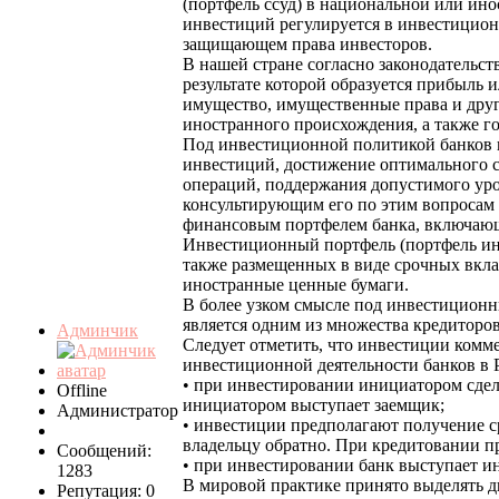
(портфель ссуд) в национальной или ин
инвестиций регулируется в инвестицион
защищающем права инвесторов.
В нашей стране согласно законодательс
результате которой образуется прибыль
имущество, имущественные права и друг
иностранного происхождения, а также го
Под инвестиционной политикой банков 
инвестиций, достижение оптимального с
операций, поддержания допустимого уро
консультирующим его по этим вопросам 
финансовым портфелем банка, включающ
Инвестиционный портфель (портфель инв
также размещенных в виде срочных вкла
иностранные ценные бумаги.
В более узком смысле под инвестицион
является одним из множества кредиторов,
Админчик
Следует отметить, что инвестиции комм
инвестиционной деятельности банков в Р
• при инвестировании инициатором сдел
Offline
инициатором выступает заемщик;
Администратор
• инвестиции предполагают получение с
владельцу обратно. При кредитовании пр
Сообщений:
• при инвестировании банк выступает ин
1283
В мировой практике принято выделять д
Репутация: 0