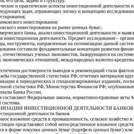
 его цель, задачи и структуру.
ические и практические аспекты инвестиционной деятельности 
следующих задач, отражающих логику и концепцию исследования
естирования;
анковского инвестирования;
ковского инвестирования на рынке ценных бумаг;
ммерческого банка, анализ инвестиционной деятельности и выяв
ая инвестиционная деятельность. Предмет исследования – орга
ы, инструменты, направленные на оптимизацию данной систем
дования составили фундаментальные концепции развития финан
 отечественных ученых экономистов, базирующиеся на системн
х экономических отношений, международных валютно-кредитны
спечения достоверности выводов и рекомендаций стали фактол
жбы государственной статистики РФ, отчетных материалов кру
ликации в периодических и специализированных изданиях, посв
нной статистики РФ, Министерства Финансов РФ, опубликованн
риалы Банка России.
я составляют Федеральные законы, нормативно-правовые акты 
 системы.
ГАНИЗАЦИИ ИНВЕСТИЦИОННОЙ ДЕЯТЕЛЬНОСТИ БАНКОВ
естиционной деятельности банков
ное вложение средств в промышленность, сельское хозяйство и 
тиции представляют собой непосредственное вложение средств 
 в форме покупки ценных бумаг (портфель ценных бумаг) или 