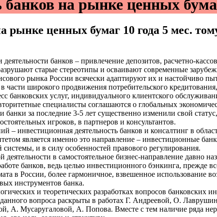
 банков на рынке ценных бума
на рынке ценных бумаг
10 года 5 мес. то
деятельности банков – привлечение депозитов, расчетно-кассо
 разрушают старые стереотипы и осваивают современные заруб
сового рынка России всячески адаптируют их и настойчиво пы
о в части широкого продвижения потребительского кредитования
сс банковских услуг, индивидуального клиентского обслуживани
авторитетные специалисты соглашаются о глобальных экономичес
ми банки за последние 3-5 лет существенно изменили свой стату
стоятельных игроков, в партнеров и консультантов.
й – инвестиционная деятельность банков и консалтинг в област
итетом является именно это направление – инвестиционные банк
й системы, и в силу особенностей правового регулирования.
 деятельности в самостоятельное бизнес-направление давно на
аботе банков, ведь целью инвестиционного бэнкинга, прежде вс
ата в России, более гармоничное, взвешенное использование в
овых инструментов банка.
логических и теоретических разработках вопросов банковских и
анного вопроса раскрыты в работах Г. Андреевой, О. Лаврушина,
ой, А. Мусаругаловой, А. Попова. Вместе с тем наличие ряда н