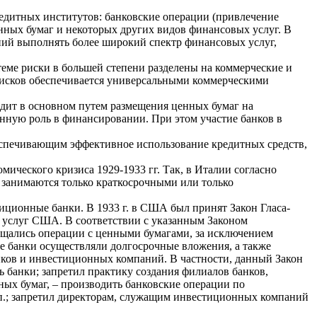
редитных институтов: банковские операции (привлечение
нных бумаг и некоторых других видов финансовых услуг. В
ений выполнять более широкий спектр финансовых услуг,
еме риски в большей степени разделены на коммерческие и
рисков обеспечивается универсальными коммерческими
ит в основном путем размещения ценных бумаг на
нную роль в финансировании. При этом участие банков в
еспечивающим эффективное использование кредитных средств,
ического кризиса 1929-1933 гг. Так, в Италии согласно
е занимаются только краткосрочными или только
иционные банки. В 1933 г. в США был принят Закон Гласа-
х услуг США. В соответствии с указанным Законом
ещались операции с ценными бумагами, за исключением
банки осуществляли долгосрочные вложения, а также
нков и инвестиционных компаний. В частности, данный Закон
 банки; запретил практику создания филиалов банков,
х бумаг, – производить банковские операции по
т.п.; запретил директорам, служащим инвестиционных компаний