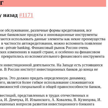
г
му назад
#1171
вое обслуживание, различные формы кредитования, все
ежные банковские продукты и инновационные инструменты
таются использовать данные элементы как некие преимущества
, в частности автокредитования, можно вспомнить появление
я –private banking. Финансовый рынок России очень
ких изменениях в нашей стране, и особенно на финансовом
с, превратились из вспомогательного финансового инструмента
и инвестиционной деятельности. На Западе есть устоявшееся
и. В России институт инвестиционных банков до конца не
зрела. Это должно придать определенную динамику,
его, является более гибкое использование сложившегося
озможностей специальной и общей правоспособности банков,
нвестиций, представленных в трудах отечественных и
 И. Демчука, И. Ильинского, А. Ковалева, В. Кузнецова, И.
ерешенных вопросов развития инвестиционного бэнкинга