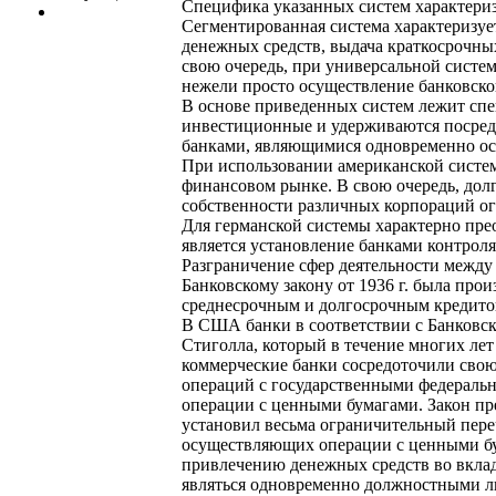
Специфика указанных систем характериз
Сегментированная система характеризуе
денежных средств, выдача краткосрочны
свою очередь, при универсальной систем
нежели просто осуществление банковско
В основе приведенных систем лежит спе
инвестиционные и удерживаются посредс
банками, являющимися одновременно о
При использовании американской систе
финансовом рынке. В свою очередь, дол
собственности различных корпораций ог
Для германской системы характерно пре
является установление банками контроля
Разграничение сфер деятельности между 
Банковскому закону от 1936 г. была про
среднесрочным и долгосрочным кредито
В США банки в соответствии с Банковски
Стиголла, который в течение многих ле
коммерческие банки сосредоточили свою
операций с государственными федераль
операции с ценными бумагами. Закон пр
установил весьма ограничительный пере
осуществляющих операции с ценными бу
привлечению денежных средств во вклад
являться одновременно должностными л