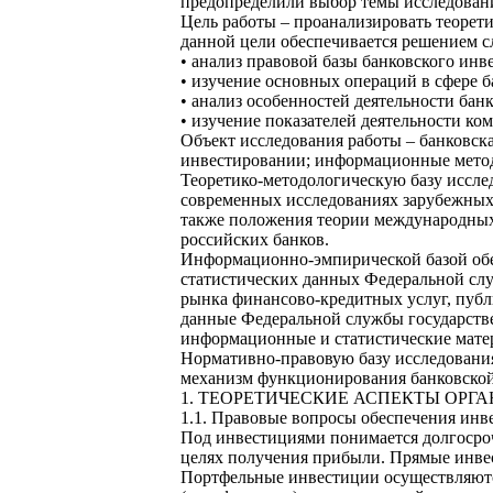
предопределили выбор темы исследования,
Цель работы – проанализировать теорет
данной цели обеспечивается решением 
• анализ правовой базы банковского инв
• изучение основных операций в сфере б
• анализ особенностей деятельности бан
• изучение показателей деятельности ко
Объект исследования работы – банковск
инвестировании; информационные метод
Теоретико-методологическую базу иссле
современных исследованиях зарубежных,
также положения теории международны
российских банков.
Информационно-эмпирической базой обе
статистических данных Федеральной слу
рынка финансово-кредитных услуг, пуб
данные Федеральной службы государстве
информационные и статистические мате
Нормативно-правовую базу исследовани
механизм функционирования банковской
1. ТЕОРЕТИЧЕСКИЕ АСПЕКТЫ ОР
1.1. Правовые вопросы обеспечения инв
Под инвестициями понимается долгосроч
целях получения прибыли. Прямые инвес
Портфельные инвестиции осуществляются