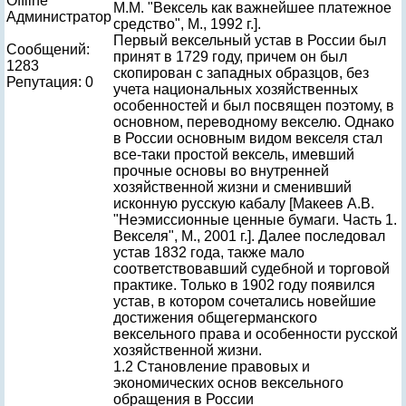
Offline
М.М. "Вексель как важнейшее платежное
Администратор
средство", М., 1992 г.].
Первый вексельный устав в России был
Сообщений:
принят в 1729 году, причем он был
1283
скопирован с западных образцов, без
Репутация: 0
учета национальных хозяйственных
особенностей и был посвящен поэтому, в
основном, переводному векселю. Однако
в России основным видом векселя стал
все-таки простой вексель, имевший
прочные основы во внутренней
хозяйственной жизни и сменивший
исконную русскую кабалу [Макеев А.В.
"Неэмиссионные ценные бумаги. Часть 1.
Векселя", М., 2001 г.]. Далее последовал
устав 1832 года, также мало
соответствовавший судебной и торговой
практике. Только в 1902 году появился
устав, в котором сочетались новейшие
достижения общегерманского
вексельного права и особенности русской
хозяйственной жизни.
1.2 Становление правовых и
экономических основ вексельного
обращения в России