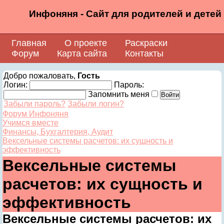
Инфоняня - Сайт для родителей и детей
Главная
О проекте
Раскраски
Форум
Карта сайта
Контакты
Добро пожаловать,
Гость
Логин:
Пароль:
Запомнить меня
Забыли пароль?
Забыли логин?
Форум Инфоняня
Учимся вместе
Финансы, Бухгалтерия, Аудит
Вексельные системы расчетов: их сущность и
эффективность
Вексельные системы
расчетов: их сущность и
эффективность
Вексельные системы расчетов: их