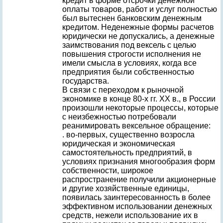
кредит в форме отсрочки денежной
оплаты товаров, работ и услуг полностью
был вытеснен банковским денежным
кредитом. Неденежные формы расчетов
юридически не допускались, а денежные
заимствования под вексель с целью
повышения строгости исполнения не
имели смысла в условиях, когда все
предприятия были собственностью
государства.
В связи с переходом к рыночной
экономике в конце 80-х гг. ХХ в., в России
произошли некоторые процессы, которые
с неизбежностью потребовали
реанимировать вексельное обращение:
. во-первых, существенно возросла
юридическая и экономическая
самостоятельность предприятий, в
условиях признания многообразия форм
собственности, широкое
распространение получили акционерные
и другие хозяйственные единицы,
появилась заинтересованность в более
эффективном использовании денежных
средств, нежели использование их в