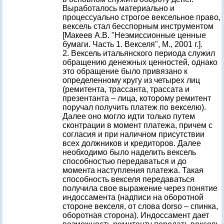
Выработалось материально и
процессуально строгое вексельное право,
вексель стал бесспорным инструментом
[Макеев А.В. "Неэмиссионные ценные
бумаги. Часть 1. Векселя", М., 2001 г.].
2. Вексель итальянского периода служил
обращению денежных ценностей, однако
это обращение было привязано к
определенному кругу из четырех лиц
(ремитента, трассанта, трассата и
презентанта – лица, которому ремитент
поручал получить платеж по векселю).
Далее оно могло идти только путем
сконтрации в момент платежа, причем с
согласия и при наличном присутствии
всех должников и кредиторов. Далее
необходимо было наделить вексель
способностью передаваться и до
момента наступления платежа. Такая
способность векселя передаваться
получила свое выражение через понятие
индоссамента (надписи на оборотной
стороне векселя, от слова dorso – спинка,
оборотная сторона). Индоссамент дает