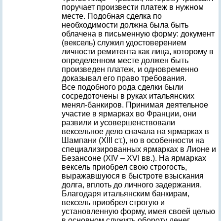
поручает произвести платеж в нужном
месте. Подобная сделка по
необходимости должна была быть
облачена в письменную форму: документ
(вексель) служил удостоверением
личности ремитента как лица, которому в
определенном месте должен быть
произведен платеж, и одновременно
доказывал его право требования.
Все подобного рода сделки были
сосредоточены в руках итальянских
менял-банкиров. Принимая деятельное
участие в ярмарках во Франции, они
развили и усовершенствовали
вексельное дело сначала на ярмарках в
Шампани (XIII ст.), но в особенности на
специализированных ярмарках в Лионе и
Безансоне (XIV – XVI вв.). На ярмарках
вексель приобрел свою строгость,
выражавшуюся в быстроте взыскания
долга, вплоть до личного задержания.
Благодаря итальянским банкирам,
вексель приобрел строгую и
установленную форму, имея своей целью
в основном служить обороту денег.