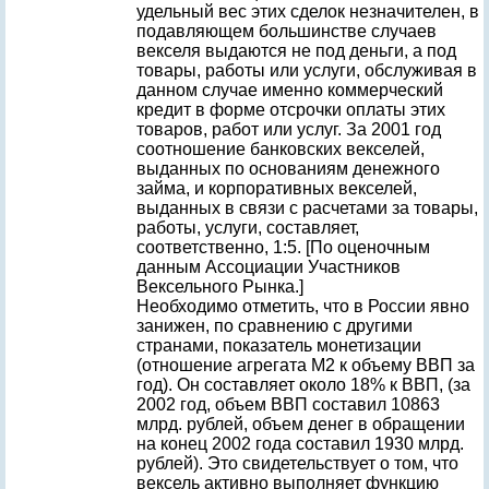
удельный вес этих сделок незначителен, в
подавляющем большинстве случаев
векселя выдаются не под деньги, а под
товары, работы или услуги, обслуживая в
данном случае именно коммерческий
кредит в форме отсрочки оплаты этих
товаров, работ или услуг. За 2001 год
соотношение банковских векселей,
выданных по основаниям денежного
займа, и корпоративных векселей,
выданных в связи с расчетами за товары,
работы, услуги, составляет,
соответственно, 1:5. [По оценочным
данным Ассоциации Участников
Вексельного Рынка.]
Необходимо отметить, что в России явно
занижен, по сравнению с другими
странами, показатель монетизации
(отношение агрегата М2 к объему ВВП за
год). Он составляет около 18% к ВВП, (за
2002 год, объем ВВП составил 10863
млрд. рублей, объем денег в обращении
на конец 2002 года составил 1930 млрд.
рублей). Это свидетельствует о том, что
вексель активно выполняет функцию