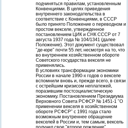
подчиняться правилам, установленным
Конвенциями. В целях приведения
внутреннего законодательства в
соответствие с Конвенциями, в СССР
было принято Положение о переводном и
простом векселе, утвержденное
постановлением ЦИК и СНК СССР от 7
августа 1937 года № 104/1341 (далее
Положение). Этот документ существовал
"де-юре" почти 55 лет, несмотря на то, что
во внутреннем хозяйственном обороте
Советского государства векселя не
применялись.
В условиях трансформации экономики
России в начале 1990-х годов о векселе
вспомнили вновь и, прежде всего, в связи
с острейшим кризисом неплатежей,
поразившим постсоциалистическую
экономику. Постановлением Президиума
Верховного Совета РСФСР № 1451-1 "О
применении векселя в хозяйственном
обороте РСФСР" с 1991 года стало
возможным внутреннее обращение
векселей в России и, тем самым, вексель
получил свое "второе рождение".