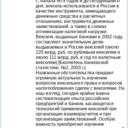
С начала 90-х годов и до сегодняшнего
дня, вексель использовался в России в
качестве инструмента, замещающего
денежные средства в расчетных
отношениях, инструмента денежных
заимствований, а также в схемах
оптимизации налоговой нагрузки.
Векселя, выданные банками в 2002 году,
составляют значительную долю
выдаваемых в России векселей (около
220 млрд. руб. по рублевым векселям и
около 111 млрд. руб. в год по валютным
векселям) [Бюллетень банковской
статистики, №2, 2003 г.].
Названные обстоятельства придают
огромную актуальность изучению
вопросов вексельного права и вопросов
налогообложения сделок с векселями. На
наш взгляд, сегодня крайне важна
систематизация опыта российских
предприятий и банков, касающегося
технологий применения векселей при
организации взаиморасчетов и при
организации заимствований. Особую
важность приобретает изучение