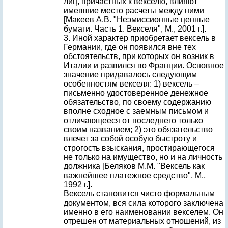
лиц, причастных к векселю, влияют
имевшие место расчеты между ними
[Макеев А.В. "Неэмиссионные ценные
бумаги. Часть 1. Векселя", М., 2001 г.].
3. Иной характер приобретает вексель в
Германии, где он появился вне тех
обстоятельств, при которых он возник в
Италии и развился во Франции. Основное
значение придавалось следующим
особенностям векселя: 1) вексель –
письменно удостоверенное денежное
обязательство, по своему содержанию
вполне сходное с заемным письмом и
отличающееся от последнего только
своим названием; 2) это обязательство
влечет за собой особую быстроту и
строгость взыскания, простирающегося
не только на имущество, но и на личность
должника [Беляков М.М. "Вексель как
важнейшее платежное средство", М.,
1992 г.].
Вексель становится чисто формальным
документом, вся сила которого заключена
именно в его наименовании векселем. Он
отрешен от материальных отношений, из