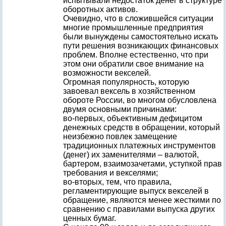
испытывали недостаток денег в структуре
оборотных активов.
Очевидно, что в сложившейся ситуации
многие промышленные предприятия
были вынуждены самостоятельно искать
пути решения возникающих финансовых
проблем. Вполне естественно, что при
этом они обратили свое внимание на
возможности векселей.
Огромная популярность, которую
завоевал вексель в хозяйственном
обороте России, во многом обусловлена
двумя основными причинами:
во-первых, объективным дефицитом
денежных средств в обращении, который
неизбежно повлек замещение
традиционных платежных инструментов
(денег) их заменителями – валютой,
бартером, взаимозачетами, уступкой прав
требования и векселями;
во-вторых, тем, что правила,
регламентирующие выпуск векселей в
обращение, являются менее жесткими по
сравнению с правилами выпуска других
ценных бумаг.