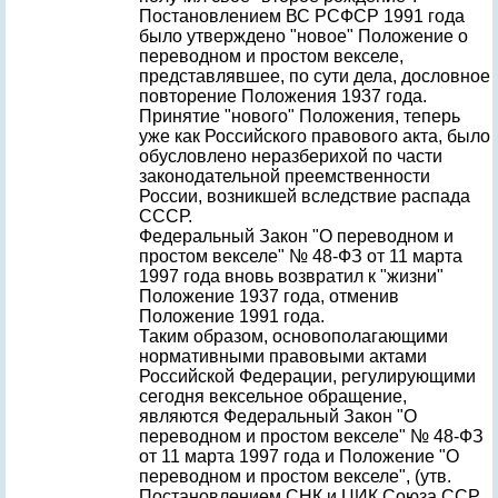
Постановлением ВС РСФСР 1991 года
было утверждено "новое" Положение о
переводном и простом векселе,
представлявшее, по сути дела, дословное
повторение Положения 1937 года.
Принятие "нового" Положения, теперь
уже как Российского правового акта, было
обусловлено неразберихой по части
законодательной преемственности
России, возникшей вследствие распада
СССР.
Федеральный Закон "О переводном и
простом векселе" № 48-ФЗ от 11 марта
1997 года вновь возвратил к "жизни"
Положение 1937 года, отменив
Положение 1991 года.
Таким образом, основополагающими
нормативными правовыми актами
Российской Федерации, регулирующими
сегодня вексельное обращение,
являются Федеральный Закон "О
переводном и простом векселе" № 48-ФЗ
от 11 марта 1997 года и Положение "О
переводном и простом векселе", (утв.
Постановлением СНК и ЦИК Союза ССР