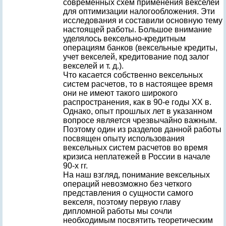
современных схем применения векселей
для оптимизации налогообложения. Эти
исследования и составили основную тему
настоящей работы. Большое внимание
уделялось вексельно-кредитным
операциям банков (вексельные кредиты,
учет векселей, кредитование под залог
векселей и т. д.).
Что касается собственно вексельных
систем расчетов, то в настоящее время
они не имеют такого широкого
распространения, как в 90-е годы XX в.
Однако, опыт прошлых лет в указанном
вопросе является чрезвычайно важным.
Поэтому один из разделов данной работы
посвящен опыту использования
вексельных систем расчетов во время
кризиса неплатежей в России в начале
90-х гг.
На наш взгляд, понимание вексельных
операций невозможно без четкого
представления о сущности самого
векселя, поэтому первую главу
дипломной работы мы сочли
необходимым посвятить теоретическим