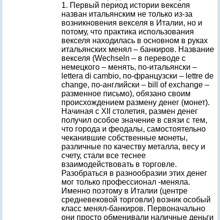
1. Первый период истории векселя
назван итальянским не только из-за
возникновения векселя в Италии, но и
потому, что практика использования
векселя находилась в основном в руках
итальянских менял – банкиров. Название
векселя (Wechseln – в переводе с
немецкого – менять, по-итальянски –
lettera di cambio, по-французски – lettre de
change, по-английски – bill of exchange –
разменное письмо), обязано своим
происхождением размену денег (монет).
Начиная с XII столетия, размен денег
получил особое значение в связи с тем,
что города и феодалы, самостоятельно
чеканившие собственные монеты,
различные по качеству металла, весу и
счету, стали все теснее
взаимодействовать в торговле.
Разобраться в разнообразии этих денег
мог только профессионал -меняла.
Именно поэтому в Италии (центре
средневековой торговли) возник особый
класс менял-банкиров. Первоначально
они просто обменивали наличные деньги