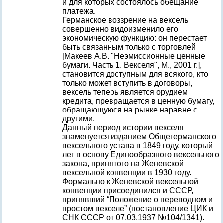
и для которых состоялось обещание
платежа.
Германское воззрение на вексель
совершенно видоизменило его
экономическую функцию: он перестает
быть связанным только с торговлей
[Макеев А.В. "Неэмиссионные ценные
бумаги. Часть 1. Векселя", М., 2001 г.],
становится доступным для всякого, кто
только может вступить в договоры,
вексель теперь является орудием
кредита, превращается в ценную бумагу,
обращающуюся на рынке наравне с
другими.
Данный период истории векселя
знаменуется изданием Общегерманского
вексельного устава в 1849 году, который
лег в основу Единообразного вексельного
закона, принятого на Женевской
вексельной конвенции в 1930 году.
Формально к Женевской вексельной
конвенции присоединился и СССР,
принявший “Положение о переводном и
простом векселе” (постановление ЦИК и
СНК СССР от 07.03.1937 №104/1341).