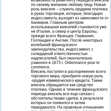
возможность ремитенту передать вексель
по своему желанию любому лицу. Новая
роль векселя – служить орудием платежа
в руках торговцев, которые, благодаря
индоссаменту, выходят из зависимости от
банкиров. Главным центром
использования векселей становится уже
не Италия, а север и центр Европы,
прежде всего Франция, Германия,
Голландия и Англия. После некоторых
колебаний французского
законодательства, индоссамент, с
солидарной ответственностью
надписателей, был окончательно
узаконен в 1673 г. Ordonnance pour le
commerce.
Вексель поступил в распоряжение всего
торгового мира, приобретя новую роль
-орудия коммерческого кредита. Также
вексель обращается как средство
платежа. Однако в течение французского
периода вексель все еще связан с
обстоятельствами сделок, в результате
которых он появился и затем
передавался. На правовые отношения