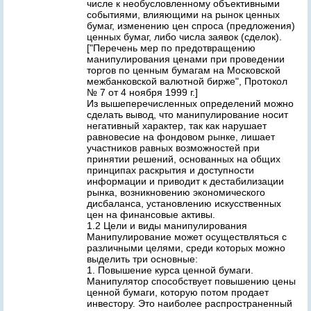
числе к необусловленному объективными
событиями, влияющими на рынок ценных
бумаг, изменению цен спроса (предложения)
ценных бумаг, либо числа заявок (сделок).
["Перечень мер по предотвращению
манипулирования ценами при проведении
торгов по ценным бумагам на Московской
межбанковской валютной бирже", Протокол
№ 7 от 4 ноября 1999 г.]
Из вышеперечисленных определений можно
сделать вывод, что манипулирование носит
негативный характер, так как нарушает
равновесие на фондовом рынке, лишает
участников равных возможностей при
принятии решений, основанных на общих
принципах раскрытия и доступности
информации и приводит к дестабилизации
рынка, возникновению экономического
дисбаланса, установлению искусственных
цен на финансовые активы.
1.2 Цели и виды манипулирования
Манипулирование может осуществляться с
различными целями, среди которых можно
выделить три основные:
1. Повышение курса ценной бумаги.
Манипулятор способствует повышению цены
ценной бумаги, которую потом продает
инвестору. Это наиболее распространенный