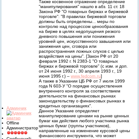
Также косвенное отражение определение
"манипулирования" нашло в абз. 11 ст. 18
Закона РФ "О товарных биржах и биржевой
торговле": "В правилах биржевой торговли
должны быть определены... меры по
контролю над процессом ценообразования
на бирже в целях недопущения резкого
дневного повышения или понижения
уровней цен, искусственного завышения или
занижения цен, сговора или
распространения ложных слухов с целью
воздействия на цены". [Закон РФ от 20
февраля 1992 г. N 2383-1 "О товарных
биржах и биржевой торговле" (с изм. и доп.
от 24 июня 1992 г., 30 апреля 1993 г., 19
июня 1995 г.) –
www.fedcom.ru
]
А также в Указании ЦБ РФ от 7 июля 1999
года N 603-У "О порядке осуществления
внутреннего контроля за соответствием
деятельности на финансовых рынках
законодательству о финансовых рынках в
кредитных организациях".
Админчик
Данное Указание определяет
манипулирование ценами на рынке ценных
бумаг как действия любого участника рынка
Offline
ценных бумаг (группы участников),
Администратор
направленные на изменение курсовой цены
финансового инструмента, что может
Сообщений: