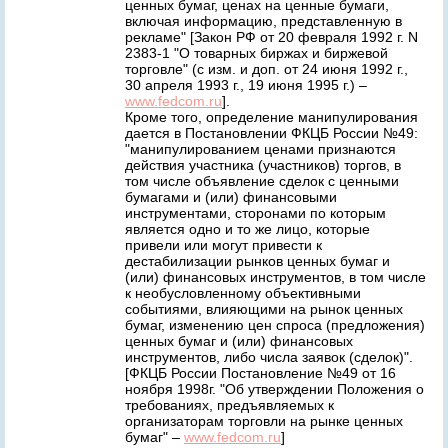
ценных бумаг, ценах на ценные бумаги,
включая информацию, представленную в
рекламе" [Закон РФ от 20 февраля 1992 г. N
2383-1 "О товарных биржах и биржевой
торговле" (с изм. и доп. от 24 июня 1992 г.,
30 апреля 1993 г., 19 июня 1995 г.) –
www.fedcom.ru
].
Кроме того, определение манипулирования
дается в Постановлении ФКЦБ России №49:
"манипулированием ценами признаются
действия участника (участников) торгов, в
том числе объявление сделок с ценными
бумагами и (или) финансовыми
инструментами, сторонами по которым
является одно и то же лицо, которые
привели или могут привести к
дестабилизации рынков ценных бумаг и
(или) финансовых инструментов, в том числе
к необусловленному объективными
событиями, влияющими на рынок ценных
бумаг, изменению цен спроса (предложения)
ценных бумаг и (или) финансовых
инструментов, либо числа заявок (сделок)".
[ФКЦБ России Постановление №49 от 16
ноября 1998г. "Об утверждении Положения о
требованиях, предъявляемых к
организаторам торговли на рынке ценных
бумаг" –
www.fedcom.ru
]