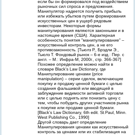
если бы он формировался под воздействием
рыночных сил спроса и предложения.
Манипулятор надеется получить прибыль
или избежать убытков путем формирования
искусственных цен в ущерб рядовым
инвесторам. Некоторые формы
манипулирования являются законными и в
настоящее время (США). Характерная
особенность понятия "манипулирование" –
искусственный контроль цен, а не его
противозаконность. [Тьюлз Р., Брэдли Э.,
Тьюлз Т. Фондовый рынок – 6-е изд.: Пер. с
англ. – М.: Инфра-М, 2000г., стр. 366-367]
Похожее определение можно найти в
словаре Black’s Law Dictionary, где
Манипулирование ценами (price
manipulation) – серии сделок, включающие
покупку и продажу ценной бумаги с целью
создания фальшивой или вводящей в
заблуждение видимости активной торговли
или с целью поднять или понизить цену с
тем, чтобы побудить других участников рынка
к покупке или продаже ценной бумаги.
[Black’s Law Dictionary, 6th edit. St.Paul, Minn.
West Publishing Co., 1990]
Другой словарь дает определение
Манипулирования ценами как искусственный
контроль за ценами или их стабилизация на