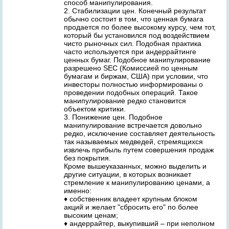
способ манипулирования.
2. Стабилизации цен. Конечный результат
обычно состоит в том, что ценная бумага
продается по более высокому курсу, чем тот,
который бы установился под воздействием
чисто рыночных сил. Подобная практика
часто используется при андеррайтинге
ценных бумаг. Подобное манипулирование
разрешено SEC (Комиссией по ценным
бумагам и биржам, США) при условии, что
инвесторы полностью информированы о
проведении подобных операций. Такое
манипулирование редко становится
объектом критики.
3. Понижение цен. Подобное
манипулирование встречается довольно
редко, исключение составляет деятельность
так называемых медведей, стремящихся
извлечь прибыль путем совершения продаж
без покрытия.
Кроме вышеуказанных, можно выделить и
другие ситуации, в которых возникает
стремление к манипулированию ценами, а
именно:
♦ собственник владеет крупным блоком
акций и желает "сбросить его" по более
высоким ценам;
♦ андеррайтер, выкупивший – при неполном