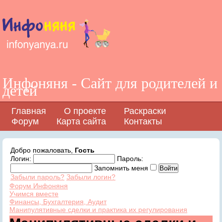
Инфоняня - Сайт для родителей и
детей
Главная
О проекте
Раскраски
Форум
Карта сайта
Контакты
Добро пожаловать,
Гость
Логин:
Пароль:
Запомнить меня
Забыли пароль?
Забыли логин?
Форум Инфоняня
Учимся вместе
Финансы, Бухгалтерия, Аудит
Манипулятивные сделки и практика их регулирования