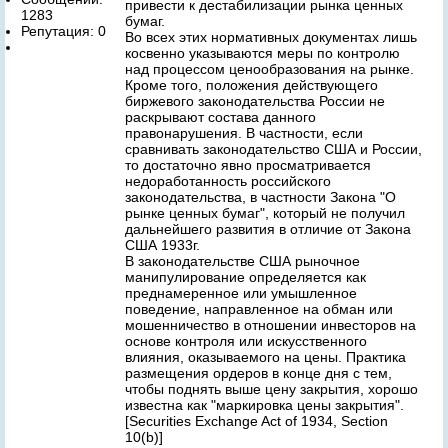
привести к дестабилизации рынка ценных
1283
бумаг.
Репутация: 0
Во всех этих нормативных документах лишь
косвенно указываются меры по контролю
над процессом ценообразования на рынке.
Кроме того, положения действующего
биржевого законодательства России не
раскрывают состава данного
правонарушения. В частности, если
сравнивать законодательство США и России,
то достаточно явно просматривается
недоработанность российского
законодательства, в частности Закона "О
рынке ценных бумаг", который не получил
дальнейшего развития в отличие от Закона
США 1933г.
В законодательстве США рыночное
манипулирование определяется как
преднамеренное или умышленное
поведение, направленное на обман или
мошенничество в отношении инвесторов на
основе контроля или искусственного
влияния, оказываемого на цены. Практика
размещения ордеров в конце дня с тем,
чтобы поднять выше цену закрытия, хорошо
известна как "маркировка цены закрытия".
[Securities Exchange Act of 1934, Section
10(b)]