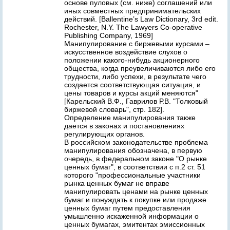
основе пуловых (см. ниже) соглашений или
иных совместных предпринимательских
действий. [Ballentine’s Law Dictionary, 3rd edit.
Rochester, N.Y. The Lawyers Co-operative
Publishing Company, 1969]
Манипулирование с биржевыми курсами –
искусственное воздействие слухов о
положении какого-нибудь акционерного
общества, когда преувеличиваются либо его
трудности, либо успехи, в результате чего
создается соответствующая ситуация, и
цены товаров и курсы акций меняются"
[Карельский В.Ф., Гаврилов Р.В. "Толковый
биржевой словарь", стр. 182].
Определение манипулирования также
дается в законах и постановлениях
регулирующих органов.
В российском законодательстве проблема
манипулирования обозначена, в первую
очередь, в федеральном законе "О рынке
ценных бумаг", в соответствии с п.2 ст. 51
которого "профессиональные участники
рынка ценных бумаг не вправе
манипулировать ценами на рынке ценных
бумаг и понуждать к покупке или продаже
ценных бумаг путем предоставления
умышленно искаженной информации о
ценных бумагах, эмитентах эмиссионных