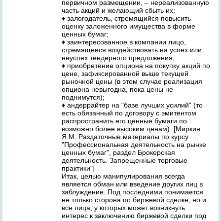
первичном размещении, – нереализованную
часть акций и желающий сбыть их;
♦ залогодатель, стремящийся повысить
оценку заложенного имущества в форме
ценных бумаг;
♦ заинтересованное в компании лицо,
стремящееся воздействовать на успех или
неуспех тендерного предложения;
♦ приобретение опциона на покупку акций по
цене, зафиксированной выше текущей
рыночной цены (в этом случае реализация
опциона невыгодна, пока цены не
поднимутся);
♦ андеррайтер на "базе лучших усилий" (то
есть обязанный по договору с эмитентом
распространить его ценные бумаги по
возможно более высоким ценам). [Миркин
Я.М. Раздаточные материалы по курсу
"Профессиональная деятельность на рынке
ценных бумаг", раздел Брокерская
деятельность. Запрещенные торговые
практики"]
Итак, целью манипулирования всегда
является обман или введение других лиц в
заблуждение. Под последними понимается
не только сторона по биржевой сделке, но и
все лица, у которых может возникнуть
интерес к заключению биржевой сделки под