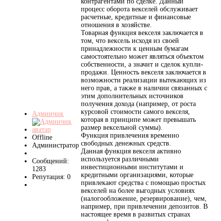
контрагентами по сделке. Данный
процесс оборота векселей обслуживает
расчетные, кредитные и финансовые
отношения в хозяйстве.
Товарная функция векселя заключается в
том, что вексель исходя из своей
принадлежности к ценным бумагам
самостоятельно может являться объектом
собственности, а значит и сделок купли-
продажи. Ценность векселя заключается в
возможности реализации вытекающих из
него прав, а также в наличии связанных с
этим дополнительных источников
получения дохода (например, от роста
курсовой стоимости самого векселя,
Админчик
которая в принципе может превышать
размер вексельной суммы).
Функция привлечения временно
Offline
свободных денежных средств.
Администратор
Данная функция векселя активно
используется различными
Сообщений:
инвестиционными институтами и
1283
кредитными организациями, которые
Репутация: 0
привлекают средства с помощью простых
векселей на более выгодных условиях
(налогообложение, резервирование), чем,
например, при привлечении депозитов. В
настоящее время в развитых странах