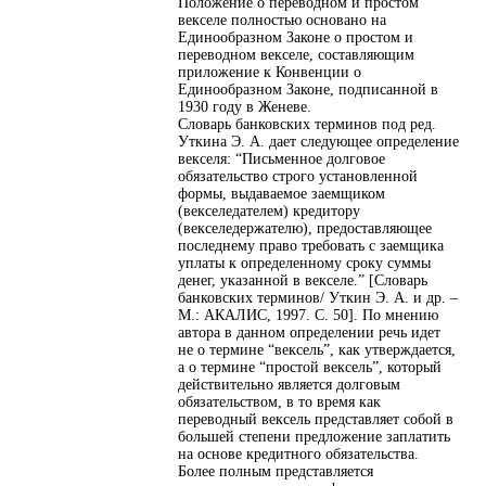
Положение о переводном и простом
векселе полностью основано на
Единообразном Законе о простом и
переводном векселе, составляющим
приложение к Конвенции о
Единообразном Законе, подписанной в
1930 году в Женеве.
Словарь банковских терминов под ред.
Уткина Э. А. дает следующее определение
векселя: “Письменное долговое
обязательство строго установленной
формы, выдаваемое заемщиком
(векселедателем) кредитору
(векселедержателю), предоставляющее
последнему право требовать с заемщика
уплаты к определенному сроку суммы
денег, указанной в векселе.” [Словарь
банковских терминов/ Уткин Э. А. и др. –
М.: АКАЛИС, 1997. С. 50]. По мнению
автора в данном определении речь идет
не о термине “вексель”, как утверждается,
а о термине “простой вексель”, который
действительно является долговым
обязательством, в то время как
переводный вексель представляет собой в
большей степени предложение заплатить
на основе кредитного обязательства.
Более полным представляется