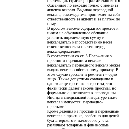
плательщик (трассат). Трассат становится
обязанным по векселю только с момента
акцепта векселя. Выдавая переводной
вексель, векселедатель принимает на себя
ответственность за акцепт и за платеж по
нему.
В простом векселе содержится простое и
ничем не обусловленное обещание
уплатить определенную сумму и
векселедатель непосредственно несет
ответственность за платеж перед
векселедержателем.
В соответствии со ст. 3 Положения о
простом и переводном векселе
векселедатель переводного векселя может
выдать вексель собственному приказу. В
этом случае трассант и ремитент – одно
лицо. Также допустимо совпадение в
одном лице трассанта и трассата, что
фактически делает вексель простым, но
формально он относится к переводным.
Иногда в специальной литературе такие
векселя именуются “переводно-
простыми”.
Кроме деления на простые и переводные
векселя на практике, особенно для целей
бухгалтерского и налогового учета,
различают товарные и финансовые