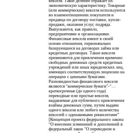
векселя. Такое деление отражает их
экономическую характеристику. Товарные
(или коммерческие) векселя используются
во взаимоотношениях покупателя и
продавца по договору поставки, купли-
продажи, оказания услуг, подряда.
Выпускаются, как правило,
предприятиями и организациями.
Финансовые векселя имеют в своей
основе отношения, первоначально
базирующиеся на договорах займа или
кредитных договорах. Такие векселя
применяются для привлечения временно
свободных денежных средств кредитных
учреждений или иных юридических лиц,
имеющих соответствующую лицензию на
операции с ценными бумагами.
Разновидностью финансового векселя
являются “коммерческие бумаги”-“…
краткосрочные (до одного года)
переводные или простые векселя,
выдаваемые для публичного привлечения
взаймы денежных сумм, путем выдачи
одного векселя или любого количества
векселей с одинаковыми реквизитами”
[Концепция проекта федерального закона
“О внесении изменений и дополнений в
федеральный закон “О переводном и