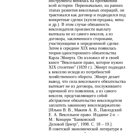
инструмента менялась на протяжении
всей истории. Первоначально, на ранних
этапах развития вексельных операций, он
трактовался как договор и подводился под
конкретные сделки (купля-продажа, мена
и др.). В этом случае обязанность
векселедателя произвести выплату
вытекала не из самого векселя, а из
договора, заключенного сторонами,
участвующими в определенной сделке.
Затем в середине XIX века появилась
теория одностороннего обязательства
Карла Эйнерта. Он изложил её в своей
книге “Вексельное право, которое нужно
XIX столетию” (1839 г.). Эйнерт подходил
к векселю исходя из потребностей
хозяйственного оборота. Эйнерт делает
вывод, что сила вексельного обязательства
вытекает не из договора, послужившего
причиной его появления, а из самого
векселя, представляющего собой
абстрактное обязательство векселедателя
заплатить законному векселедержателю
[Ильин В. В., Макеев А. В., Павлодский
Е. А. Вексельное право. Издание 2-е. –
М.: Концерн “Банковский
Деловой Центр”, 1998. С. 18 – 19.].
В советской экономической литературе в