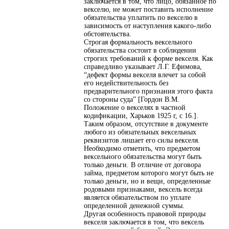
заключается в том, что лицо, обязанное по
векселю, не может поставить исполнение
обязательства уплатить по векселю в
зависимость от наступления какого-либо
обстоятельства.
Строгая формальность вексельного
обязательства состоит в соблюдении
строгих требований к форме векселя. Как
справедливо указывает Л.Г. Ефимова,
“дефект формы векселя влечет за собой
его недействительность без
предварительного признания этого факта
со стороны суда” [Гордон В.М.
Положение о векселях в частной
кодификации, Харьков 1925 г, с 16.].
Таким образом, отсутствие в документе
любого из обязательных вексельных
реквизитов лишает его силы векселя.
Необходимо отметить, что предметом
вексельного обязательства могут быть
только деньги. В отличие от договора
займа, предметом которого могут быть не
только деньги, но и вещи, определенные
родовыми признаками, вексель всегда
является обязательством по уплате
определенной денежной суммы.
Другая особенность правовой природы
векселя заключается в том, что вексель