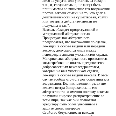
либо за услуги, или уплатить за товар и
т.п., и, следовательно, не могут быть
принимаемы во внимание как возражения
против векселя ссылки на то, что долг в
действительности не существовал, услуги
или товары в действительности не
получены и т.п.”.
Вексель обладает процессуальной и
материальной абстрактностью.
Процессуальная абстрактность
предполагает, что возражения по сделке,
лежащей в основе выдачи или передачи
векселя, допускаются лишь между
непосредственными участниками сделки.
Материальная абстрактность проявляется,
когда требование оплаты предъявляется
добросовестным векселедержателем,
который не был участником сделки,
лежащей в основе выдачи векселя. В этом
случае вообще отсутствуют основания для
возражения. Возникновение и развитие
векселя всегда базировалось на его
абстрактности, и именно поэтому векселя
получили широкое распространение во
всем мире, так как они позволяют
кредитору быть более уверенным в
защите своих интересов.
Свойство безусловности векселя