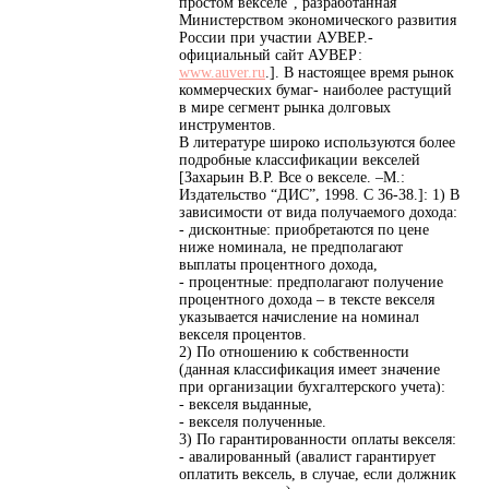
простом векселе”, разработанная
Министерством экономического развития
России при участии АУВЕР.-
официальный сайт АУВЕР:
www.auver.ru
.]. В настоящее время рынок
коммерческих бумаг- наиболее растущий
в мире сегмент рынка долговых
инструментов.
В литературе широко используются более
подробные классификации векселей
[Захарьин В.Р. Все о векселе. –М.:
Издательство “ДИС”, 1998. С 36-38.]: 1) В
зависимости от вида получаемого дохода:
- дисконтные: приобретаются по цене
ниже номинала, не предполагают
выплаты процентного дохода,
- процентные: предполагают получение
процентного дохода – в тексте векселя
указывается начисление на номинал
векселя процентов.
2) По отношению к собственности
(данная классификация имеет значение
при организации бухгалтерского учета):
- векселя выданные,
- векселя полученные.
3) По гарантированности оплаты векселя:
- авалированный (авалист гарантирует
оплатить вексель, в случае, если должник