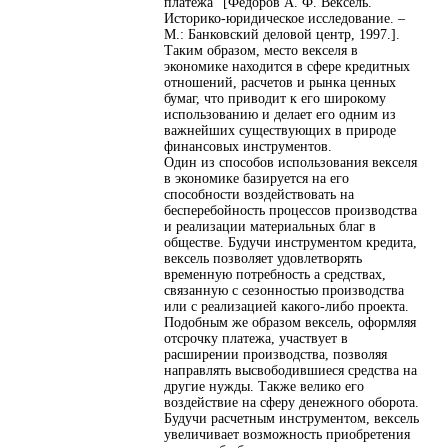
платежа” [Федоров А. Ф. Вексель.
Историко-юридическое исследование. –
М.: Банковский деловой центр, 1997.].
Таким образом, место векселя в
экономике находится в сфере кредитных
отношений, расчетов и рынка ценных
бумаг, что приводит к его широкому
использованию и делает его одним из
важнейших существующих в природе
финансовых инструментов.
Один из способов использования векселя
в экономике базируется на его
способности воздействовать на
бесперебойность процессов производства
и реализации материальных благ в
обществе. Будучи инструментом кредита,
вексель позволяет удовлетворять
временную потребность а средствах,
связанную с сезонностью производства
или с реализацией какого-либо проекта.
Подобным же образом вексель, оформляя
отсрочку платежа, участвует в
расширении производства, позволяя
направлять высвободившиеся средства на
другие нужды. Также велико его
воздействие на сферу денежного оборота.
Будучи расчетным инструментом, вексель
увеличивает возможность приобретения