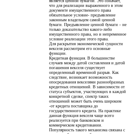
является ценной бумагой. Это означает,
что для реализации выраженного в этом
документе имущественного права
обязательное условие- предъявление
законным владельцем самой ценной
бумаги. Предъявление ценной бумаги – не
только доказательство какого-либо
имущественного права, но и непременное
условие реализации этого права.
Для раскрытия экономической сущности
векселя рассмотрим его основные
функции.
Кредитная функция. В большинстве
случаев между датой составления и датой
погашения векселя существует
определенный временной разрыв. Как
следствие, возникает возможность
опосредования векселями разнообразных
кредитных отношений. В зависимости от
статуса субъектов, участвующих в каждой
конкретной сделке, спектр таких
отношений может быть очень широким
-от кредита поставщика до
государственного кредита. На практике
данная функция векселя чаще всего
реализуется при банковском и
коммерческом кредитовании.
Популярность такого механизма связана с