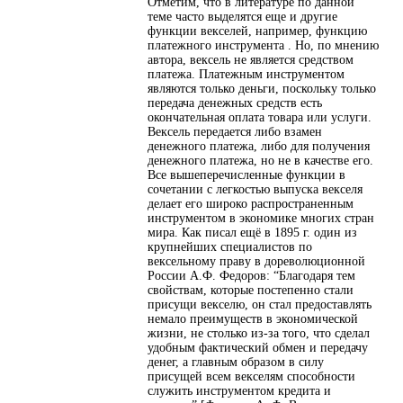
Отметим, что в литературе по данной
теме часто выделятся еще и другие
функции векселей, например, функцию
платежного инструмента . Но, по мнению
автора, вексель не является средством
платежа. Платежным инструментом
являются только деньги, поскольку только
передача денежных средств есть
окончательная оплата товара или услуги.
Вексель передается либо взамен
денежного платежа, либо для получения
денежного платежа, но не в качестве его.
Все вышеперечисленные функции в
сочетании с легкостью выпуска векселя
делает его широко распространенным
инструментом в экономике многих стран
мира. Как писал ещё в 1895 г. один из
крупнейших специалистов по
вексельному праву в дореволюционной
России А.Ф. Федоров: “Благодаря тем
свойствам, которые постепенно стали
присущи векселю, он стал предоставлять
немало преимуществ в экономической
жизни, не столько из-за того, что сделал
удобным фактический обмен и передачу
денег, а главным образом в силу
присущей всем векселям способности
служить инструментом кредита и