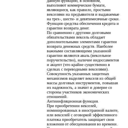
данную функцию, в основном,
выполняют коммерческие бумаги,
являющиеся, как правило, простыми
векселями на предъявителя и выдаваемые
на трех-, шести- и девятимесячные сроки.
Функция средства обеспечения кредита и
гарантии возврата денег.
По сравнению с другими долговыми
обязательствами вексель обладает
дополнительными элементами гарантии
возврата денежных средств. Наиболее
важными составляющими указанной
гарантии являются аваль (вексельное
поручительство), наличие индоссаментов
и акцепт (что крайне существенно в
сделках с переводными векселями).
Совокупность указанных защитных
механизмов выделяет векселя из общей
массы долговых инструментов, повышая
их надежность, а значит и доверие со
стороны участников экономических
отношений.
Антиинфляционная функция.
При приобретении векселей,
номинированных в иностранной валюте,
или векселей с оговоркой эффективного
платежа приобретатель защищает свои
вложения от обесценивания во времени.