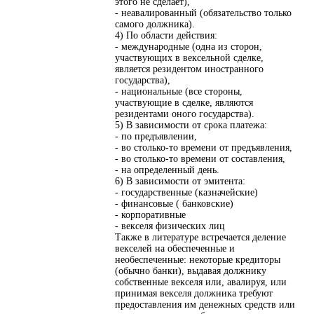
этого не сделает),
- неавалированный (обязательство только
самого должника).
4) По области действия:
- международные (одна из сторон,
участвующих в вексельной сделке,
является резидентом иностранного
государства),
- национальные (все стороны,
участвующие в сделке, являются
резидентами оного государства).
5) В зависимости от срока платежа:
- по предъявлении,
- во столько-то времени от предъявления,
- во столько-то времени от составления,
- на определенный день.
6) В зависимости от эмитента:
- государственные (казначейские)
- финансовые ( банковские)
- корпоративные
- векселя физических лиц
Также в литературе встречается деление
векселей на обеспеченные и
необеспеченные: некоторые кредиторы
(обычно банки), выдавая должнику
собственные векселя или, авалируя, или
принимая векселя должника требуют
предоставления им денежных средств или