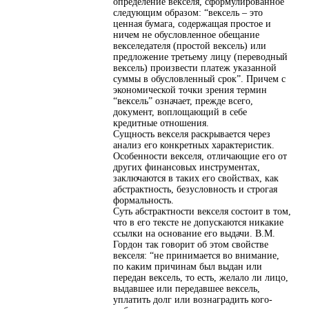
определение векселя, сформулированное
следующим образом: “вексель – это
ценная бумага, содержащая простое и
ничем не обусловленное обещание
векселедателя (простой вексель) или
предложение третьему лицу (переводный
вексель) произвести платеж указанной
суммы в обусловленный срок”. Причем с
экономической точки зрения термин
“вексель” означает, прежде всего,
документ, воплощающий в себе
кредитные отношения.
Сущность векселя раскрывается через
анализ его конкретных характеристик.
Особенности векселя, отличающие его от
других финансовых инструментах,
заключаются в таких его свойствах, как
абстрактность, безусловность и строгая
формальность.
Суть абстрактности векселя состоит в том,
что в его тексте не допускаются никакие
ссылки на основание его выдачи. В.М.
Гордон так говорит об этом свойстве
векселя: “не принимается во внимание,
по каким причинам был выдан или
передан вексель, то есть, желало ли лицо,
выдавшее или передавшее вексель,
уплатить долг или вознаградить кого-