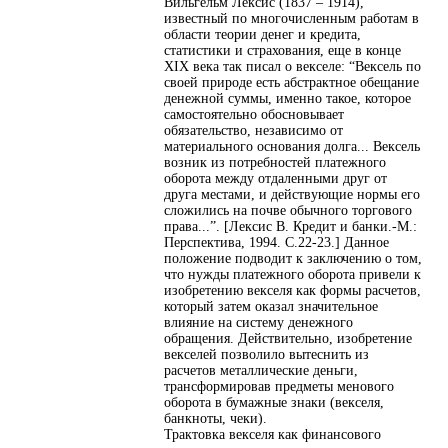
Вильгельм Лексис (1837 – 1914),
известный по многочисленным работам в
области теории денег и кредита,
статистики и страхования, еще в конце
XIX века так писал о векселе: “Вексель по
своей природе есть абстрактное обещание
денежной суммы, именно такое, которое
самостоятельно обосновывает
обязательство, независимо от
материального основания долга... Вексель
возник из потребностей платежного
оборота между отдаленными друг от
друга местами, и действующие нормы его
сложились на почве обычного торгового
права...”. [Лексис В. Кредит и банки.-М.:
Перспектива, 1994. С.22-23.] Данное
положение подводит к заключению о том,
что нужды платежного оборота привели к
изобретению векселя как формы расчетов,
который затем оказал значительное
влияние на систему денежного
обращения. Действительно, изобретение
векселей позволило вытеснить из
расчетов металлические деньги,
трансформировав предметы менового
оборота в бумажные знаки (векселя,
банкноты, чеки).
Трактовка векселя как финансового