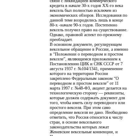
связи с ликвидацией коммерческого
кредита в начале 30-х годов XX-го века
вексель был полностью исключен из
экономических обзоров. Исследования по
данной теме возродились лишь в конце
80-х -начале 90-х годов. Постепенно
вексель получил право на существование.
Однако, правовой аспект по-прежнему
преобладает.
В основном документе, регулирующем
вексельное обращение в России, а именно
в “Положении о переводном и простом
векселе”, являющимся приложением к
Постановлению ЦИК и СНК СССР от 7
августа 1937 г. №104/1341, применение
которого на территории России
закреплено Федеральным законом “О
переводном и простом векселе” от 11
марта 1997 г. №48-ФЗ, акцент делается на
технологическую сторону — реквизиты,
которые должен содержать документ для
того, чтобы иметь силу переводного или
простого векселя. При этом само
определение векселя не дано. Необходимо
отметить, что Россия относится к числу
стран, в основе вексельного
законодательства которых лежат
Женевские вексельные конвенции, и