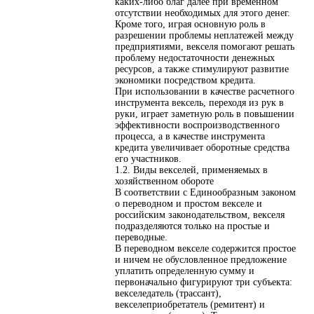
каких-либо благ далее при временном
отсутствии необходимых для этого денег.
Кроме того, играя основную роль в
разрешении проблемы неплатежей между
предприятиями, векселя помогают решать
проблему недостаточности денежных
ресурсов, а также стимулируют развитие
экономики посредством кредита.
При использовании в качестве расчетного
инструмента вексель, переходя из рук в
руки, играет заметную роль в повышении
эффективности воспроизводственного
процесса, а в качестве инструмента
кредита увеличивает оборотные средства
его участников.
1.2. Виды векселей, применяемых в
хозяйственном обороте
В соответствии с Единообразным законом
о переводном и простом векселе и
российским законодательством, векселя
подразделяются только на простые и
переводные.
В переводном векселе содержится простое
и ничем не обусловленное предложение
уплатить определенную сумму и
первоначально фигурируют три субъекта:
векселедатель (трассант),
векселеприобретатель (ремитент) и