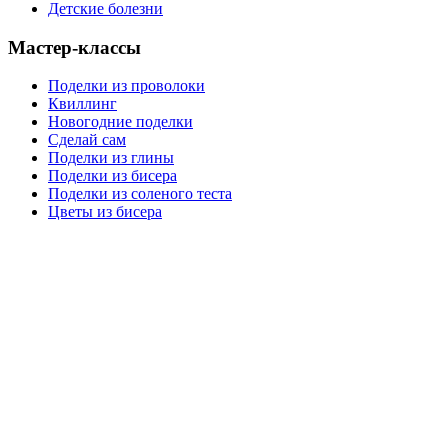
Детские болезни
Мастер-классы
Поделки из проволоки
Квиллинг
Новогодние поделки
Сделай сам
Поделки из глины
Поделки из бисера
Поделки из соленого теста
Цветы из бисера
Сайт для родителей и детей
Главная
О проекте
Раскраски
Форум
Мой мир