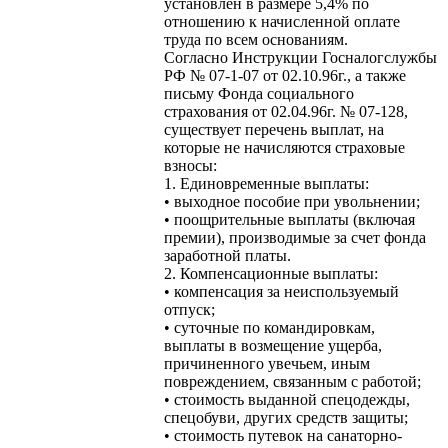
установлен в размере 5,4% по
отношению к начисленной оплате
труда по всем основаниям.
Согласно Инструкции Госналогслужбы
РФ № 07-1-07 от 02.10.96г., а также
письму Фонда социального
страхования от 02.04.96г. № 07-128,
существует перечень выплат, на
которые не начисляются страховые
взносы:
1. Единовременные выплаты:
• выходное пособие при увольнении;
• поощрительные выплаты (включая
премии), производимые за счет фонда
заработной платы.
2. Компенсационные выплаты:
• компенсация за неиспользуемый
отпуск;
• суточные по командировкам,
выплаты в возмещение ущерба,
причиненного увечьем, иным
повреждением, связанным с работой;
• стоимость выданной спецодежды,
спецобуви, других средств защиты;
• стоимость путевок на санаторно-