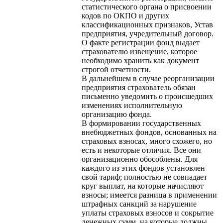
статистического органа о присвоении
кодов по ОКПО и других
классификационных признаков, Устав
предприятия, учредительный договор.
О факте регистрации фонд выдает
страхователю извещение, которое
необходимо хранить как документ
строгой отчетности.
В дальнейшем в случае реорганизации
предприятия страхователь обязан
письменно уведомить о происшедших
изменениях исполнительную
организацию фонда.
В формировании государственных
внебюджетных фондов, основанных на
страховых взносах, много схожего, но
есть и некоторые отличия. Все они
организационно обособлены. Для
каждого из этих фондов установлен
свой тариф; полностью не совпадает
круг выплат, на которые начисляют
взносы; имеется разница в применении
штрафных санкций за нарушение
уплаты страховых взносов и сокрытие
денежных сумм, на которые должны