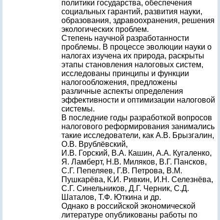
политики государства, обеспечения
социальных гарантий, развития науки,
образования, здравоохранения, решения
экологических проблем.
Степень научной разработанности
проблемы. В процессе эволюции науки о
налогах изучена их природа, раскрыты
этапы становления налоговых систем,
исследованы принципы и функции
налогообложения, предложены
различные аспекты определения
эффективности и оптимизации налоговой
системы.
В последние годы разработкой вопросов
налогового реформирования занимались
такие исследователи, как А.В. Брызгалин,
О.В. Врублёвский,
И.В. Горский, В.А. Кашин, А.А. Кугаленко,
Я. Ламберт, Н.В. Миляков, В.Г. Пансков,
С.Г. Пепеляев, Г.В. Петрова, В.М.
Пушкарёва, К.И. Ривкин, И.Н. Селезнёва,
С.Г. Синельников, Д.Г. Черник, С.Д.
Шаталов, Т.Ф. Юткина и др.
Однако в российской экономической
литературе опубликованы работы по