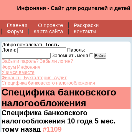
Инфоняня - Сайт для родителей и детей
Главная
О проекте
Раскраски
Форум
Карта сайта
Контакты
Добро пожаловать,
Гость
Логин:
Пароль:
Запомнить меня
Забыли пароль?
Забыли логин?
Форум Инфоняня
Учимся вместе
Финансы, Бухгалтерия, Аудит
Специфика банковского налогообложения
Специфика банковского
налогообложения
Специфика банковского
налогообложения
10 года 5 мес.
тому назад
#1109