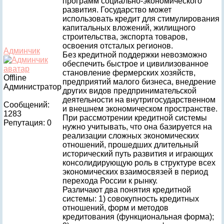
программ социально-экономического
развития. Государство может
использовать кредит для стимулирования
капитальных вложений, жилищного
строительства, экспорта товаров,
освоения отсталых регионов.
Админчик
Без кредитной поддержки невозможно
обеспечить быстрое и цивилизованное
становление фермерских хозяйств,
Offline
предприятий малого бизнеса, внедрение
Администратор
других видов предпринимательской
деятельности на внутригосударственном
Сообщений:
и внешнем экономическом пространстве.
1283
При рассмотрении кредитной системы
Репутация: 0
нужно учитывать, что она базируется на
реализации сложных экономических
отношений, прошедших длительный
исторический путь развития и играющих
консолидирующую роль в структуре всех
экономических взаимосвязей в период
перехода России к рынку.
Различают два понятия кредитной
системы: 1) совокупность кредитных
отношений, форм и методов
кредитования (функциональная форма);