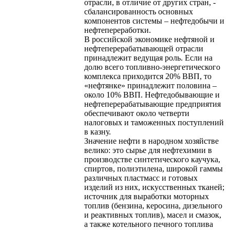
отрасли, в отличие от других стран, -
сбалансированность основных
компонентов системы – нефтедобычи и
нефтепереработки.
В российской экономике нефтяной и
нефтеперерабатывающей отрасли
принадлежит ведущая роль. Если на
долю всего топливно-энергетического
комплекса приходится 20% ВВП, то
«нефтянке» принадлежит половина –
около 10% ВВП. Нефтедобывающие и
нефтеперерабатывающие предприятия
обеспечивают около четверти
налоговых и таможенных поступлений
в казну.
Значение нефти в народном хозяйстве
велико: это сырье для нефтехимии в
производстве синтетического каучука,
спиртов, полиэтилена, широкой гаммы
различных пластмасс и готовых
изделий из них, искусственных тканей;
источник для выработки моторных
топлив (бензина, керосина, дизельного
и реактивных топлив), масел и смазок,
а также котельного печного топлива