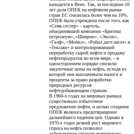
находится в Вене. Так, за последние 10
лет доля ОПЕК на нефтяном рынке
стран ЕС снизилась более чем на 10%.
ОПЕК была учреждена после того, как
«Семь сестер» – картель,
объединявший компании «Бритиш
петролеум», «Шеврон», «Эксон»,
«Галф», «Мобил», «Ройал датч шелл» и
«Тексако» и контролировавший
переработку сырой нефти и продажу
нефтепродуктов во всем мире, – в
одностороннем порядке снизили
закупочные цены на нефть, исходя из
которой они выплачивали налоги и
проценты за право разработки
природных ресурсов
нефтедобывающим странам.
В 1960-х годах на мировых рынках
существовало избыточное
предложение нефти, и целью создания
ОПЕК являлось предотвращение
дальнейшего падения цен. Однако в
1970-х годах резкий рост мирового
спроса на нефть позволил
добывающим странам значительно