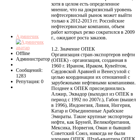
хотя в целом есть определенное
мнение, что на докризисный уровень
нефтесервисный рынок может выйти
только к 2012-2013 гг. Российские
нефтесервисные компании, объем
работ которых резко сократился в 2009
Админчик
г., ожидают роста заказов.
1.2. Значение ОПЕК
Offline
Организация стран-экспортеров нефти
Администратор
(ОПЕК) - организация, созданная в
1960 г. Ираном, Ираком, Кувейтом,
Сообщений:
Саудовской Аравией и Венесуэлой с
1283
целью координации их отношений с
Репутация: 0
зарубежными нефтяными компаниями.
Позднее к ОПЕК присоединились
Алжир, Эквадор (выходил из ОПЕК в
период с 1992 по 2007г.), Габон (вышел
в 1996), Индонезия, Ливия, Нигерия,
Катар и Объединенные Арабские
Эмираты. Такие крупные экспортеры
нефти, как Бруней, Великобритания,
Мексика, Норвегия, Оман и бывший
Советский Союз, никогда не были
членами ОПЕК. Штаб-квартира ОПЕК