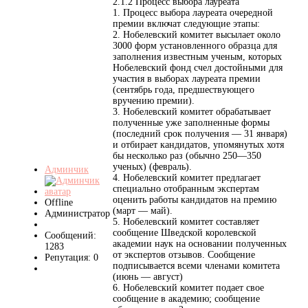
2.1.2 Процесс выбора лауреата
1. Процесс выбора лауреата очередной
премии включат следующие этапы:
2. Нобелевский комитет высылает около
3000 форм установленного образца для
заполнения известным ученым, которых
Нобелевский фонд счел достойными для
участия в выборах лауреата премии
(сентябрь года, предшествующего
вручению премии).
3. Нобелевский комитет обрабатывает
полученные уже заполненные формы
(последний срок получения — 31 января)
и отбирает кандидатов, упомянутых хотя
бы несколько раз (обычно 250—350
ученых) (февраль).
Админчик
4. Нобелевский комитет предлагает
специально отобранным экспертам
оценить работы кандидатов на премию
Offline
(март — май).
Администратор
5. Нобелевский комитет составляет
сообщение Шведской королевской
Сообщений:
академии наук на основании полученных
1283
от экспертов отзывов. Сообщение
Репутация: 0
подписывается всеми членами комитета
(июнь — август)
6. Нобелевский комитет подает свое
сообщение в академию; сообщение