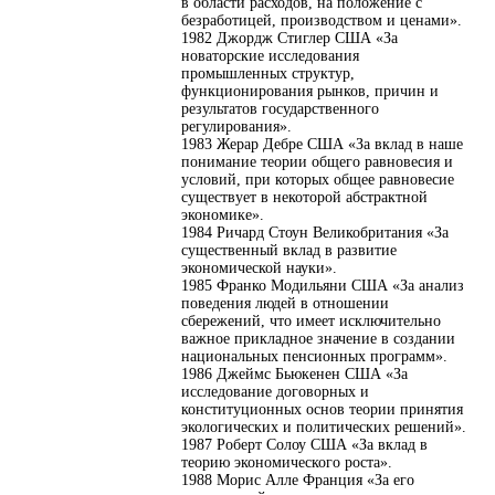
в области расходов, на положение с
безработицей, производством и ценами».
1982 Джордж Стиглер США «За
новаторские исследования
промышленных структур,
функционирования рынков, причин и
результатов государственного
регулирования».
1983 Жерар Дебре США «За вклад в наше
понимание теории общего равновесия и
условий, при которых общее равновесие
существует в некоторой абстрактной
экономике».
1984 Ричард Стоун Великобритания «За
существенный вклад в развитие
экономической науки».
1985 Франко Модильяни США «За анализ
поведения людей в отношении
сбережений, что имеет исключительно
важное прикладное значение в создании
национальных пенсионных программ».
1986 Джеймс Бьюкенен США «За
исследование договорных и
конституционных основ теории принятия
экологических и политических решений».
1987 Роберт Солоу США «За вклад в
теорию экономического роста».
1988 Морис Алле Франция «За его