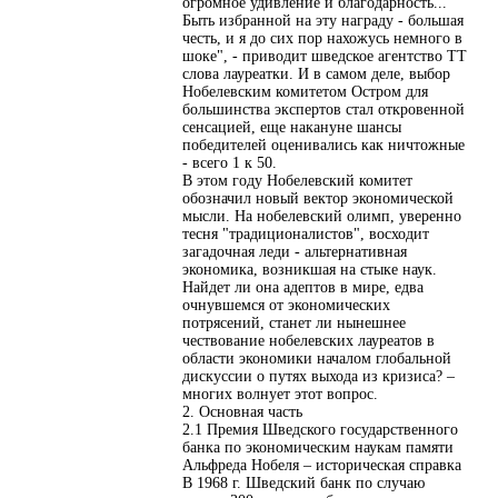
огромное удивление и благодарность...
Быть избранной на эту награду - большая
честь, и я до сих пор нахожусь немного в
шоке", - приводит шведское агентство ТТ
слова лауреатки. И в самом деле, выбор
Нобелевским комитетом Остром для
большинства экспертов стал откровенной
сенсацией, еще накануне шансы
победителей оценивались как ничтожные
- всего 1 к 50.
В этом году Нобелевский комитет
обозначил новый вектор экономической
мысли. На нобелевский олимп, уверенно
тесня "традиционалистов", восходит
загадочная леди - альтернативная
экономика, возникшая на стыке наук.
Найдет ли она адептов в мире, едва
очнувшемся от экономических
потрясений, станет ли нынешнее
чествование нобелевских лауреатов в
области экономики началом глобальной
дискуссии о путях выхода из кризиса? –
многих волнует этот вопрос.
2. Основная часть
2.1 Премия Шведского государственного
банка по экономическим наукам памяти
Альфреда Нобеля – историческая справка
В 1968 г. Шведский банк по случаю