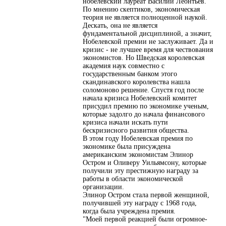
нобелевский лауреат Василий Леонтьев.
По мнению скептиков, экономическая
теория не является полноценной наукой.
Дескать, она не является
фундаментальной дисциплиной, а значит,
Нобелевской премии не заслуживает. Да и
кризис - не лучшее время для чествования
экономистов. Но Шведская королевская
академия наук совместно с
государственным банком этого
скандинавского королевства нашла
соломоново решение. Спустя год после
начала кризиса Нобелевский комитет
присудил премию по экономике ученым,
которые задолго до начала финансового
кризиса начали искать пути
бескризисного развития общества.
В этом году Нобелевская премия по
экономике была присуждена
американским экономистам Элинор
Остром и Оливеру Уильямсону, которые
получили эту престижную награду за
работы в области экономической
организации.
Элинор Остром стала первой женщиной,
получившей эту награду с 1968 года,
когда была учреждена премия.
"Моей первой реакцией были огромное-