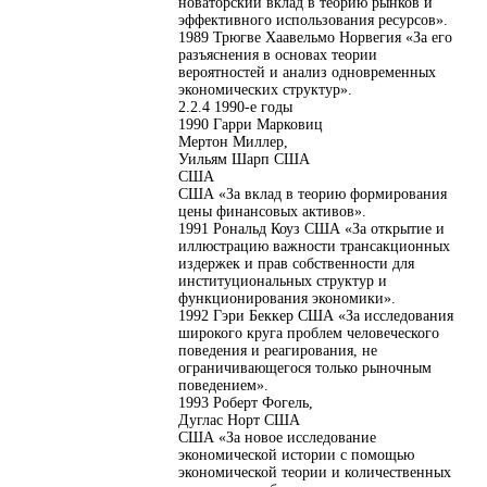
новаторский вклад в теорию рынков и
эффективного использования ресурсов».
1989 Трюгве Хаавельмо Норвегия «За его
разъяснения в основах теории
вероятностей и анализ одновременных
экономических структур».
2.2.4 1990-е годы
1990 Гарри Марковиц
Мертон Миллер,
Уильям Шарп США
США
США «За вклад в теорию формирования
цены финансовых активов».
1991 Рональд Коуз США «За открытие и
иллюстрацию важности трансакционных
издержек и прав собственности для
институциональных структур и
функционирования экономики».
1992 Гэри Беккер США «За исследования
широкого круга проблем человеческого
поведения и реагирования, не
ограничивающегося только рыночным
поведением».
1993 Роберт Фогель,
Дуглас Норт США
США «За новое исследование
экономической истории с помощью
экономической теории и количественных