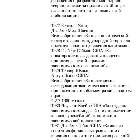
обращения и разработки монетарной
теории, а также за практический показ
сложности политики экономической
стабилизации».
1977 Бертиль Улин,
Джеймс Мид Швеция
Великобритания «За первопроходческий
вклад в теорию международной торговли
и международного движения капитала».
1978 Герберт Саймон США «За
новаторские исследования процесса
принятия решений в рамках
экономических организаций».
1979 Теодор Шульц,
Артур Льюис США
Великобритания «За новаторские
исследования экономического развития в
приложении к проблемам развивающихся
стран».
2.2.3 1980-е годы
1980 Лоуренс Клейн США «За создание
экономических моделей и их применение
к анализу колебаний экономики и
экономической политики».
1981 Джеймс Тобин США «За анализ
состояния финансовых рынков и их
влияния на политику принятия решений