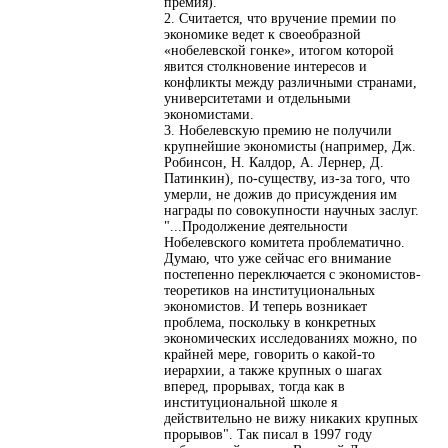
премия).
2. Считается, что вручение премии по
экономике ведет к своеобразной
«нобелевской гонке», итогом которой
явится столкновение интересов и
конфликты между различными странами,
университетами и отдельными
экономистами.
3. Нобелевскую премию не получили
крупнейшие экономисты (например, Дж.
Робинсон, Н. Калдор, А. Лернер, Д.
Патинкин), по-существу, из-за того, что
умерли, не дожив до присуждения им
награды по совокупности научных заслуг.
"...Продолжение деятельности
Нобелевского комитета проблематично.
Думаю, что уже сейчас его внимание
постепенно переключается с экономистов-
теоретиков на институциональных
экономистов. И теперь возникает
проблема, поскольку в конкретных
экономических исследованиях можно, по
крайней мере, говорить о какой-то
иерархии, а также крупных о шагах
вперед, прорывах, тогда как в
институциональной школе я
действительно не вижу никаких крупных
прорывов". Так писал в 1997 году