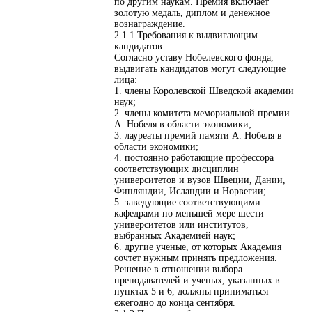
по другим наукам. Премия включает
золотую медаль, диплом и денежное
вознаграждение.
2.1.1 Требования к выдвигающим
кандидатов
Согласно уставу Нобелевского фонда,
выдвигать кандидатов могут следующие
лица:
1. члены Королевской Шведской академии
наук;
2. члены комитета мемориальной премии
А. Нобеля в области экономики;
3. лауреаты премий памяти А. Нобеля в
области экономики;
4. постоянно работающие профессора
соответствующих дисциплин
университетов и вузов Швеции, Дании,
Финляндии, Исландии и Норвегии;
5. заведующие соответствующими
кафедрами по меньшей мере шести
университетов или институтов,
выбранных Академией наук;
6. другие ученые, от которых Академия
сочтет нужным принять предложения.
Решение в отношении выбора
преподавателей и ученых, указанных в
пунктах 5 и 6, должны приниматься
ежегодно до конца сентября.