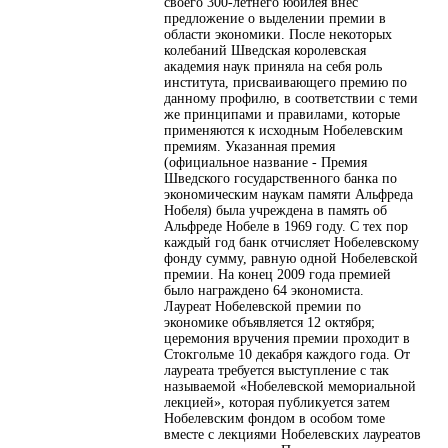
своего 300-летнего юбилея внес
предложение о выделении премии в
области экономики. После некоторых
колебаний Шведская королевская
академия наук приняла на себя роль
института, присваивающего премию по
данному профилю, в соответствии с теми
же принципами и правилами, которые
применяются к исходным Нобелевским
премиям. Указанная премия
(официальное название - Премия
Шведского государственного банка по
экономическим наукам памяти Альфреда
Нобеля) была учреждена в память об
Альфреде Нобеле в 1969 году. С тех пор
каждый год банк отчисляет Нобелевскому
фонду сумму, равную одной Нобелевской
премии. На конец 2009 года премией
было награждено 64 экономиста.
Лауреат Нобелевской премии по
экономике объявляется 12 октября;
церемония вручения премии проходит в
Стокгольме 10 декабря каждого года. От
лауреата требуется выступление с так
называемой «Нобелевской мемориальной
лекцией», которая публикуется затем
Нобелевским фондом в особом томе
вместе с лекциями Нобелевских лауреатов