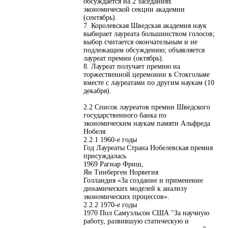
обсуждается на 2 заседаниях
экономической секции академии
(сентябрь).
7. Королевская Шведская академия наук
выбирает лауреата большинством голосов;
выбор считается окончательным и не
подлежащим обсуждению; объявляется
лауреат премии (октябрь).
8. Лауреат получает премию на
торжественной церемонии в Стокгольме
вместе с лауреатами по другим наукам (10
декабря).
2.2 Список лауреатов премии Шведского
государственного банка по
экономическим наукам памяти Альфреда
Нобеля
2.2.1 1960-е годы
Год Лауреаты Страна Нобелевская премия
присуждалась
1969 Рагнар Фриш,
Ян Тинберген Норвегия
Голландия «За создание и применение
динамических моделей к анализу
экономических процессов».
2.2.2 1970-е годы
1970 Пол Самуэльсон США "За научную
работу, развившую статическую и