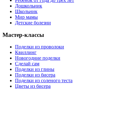
Ребенок от года до трех лет
Дошкольник
Школьник
Мир мамы
Детские болезни
Мастер-классы
Поделки из проволоки
Квиллинг
Новогодние поделки
Сделай сам
Поделки из глины
Поделки из бисера
Поделки из соленого теста
Цветы из бисера
Сайт для родителей и детей
Главная
О проекте
Раскраски