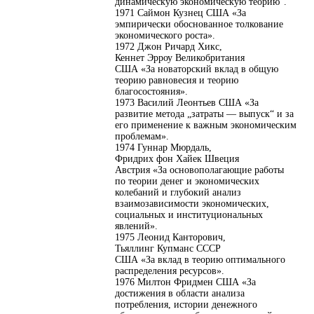
динамическую экономическую теорию".
1971 Саймон Кузнец США «За
эмпирически обоснованное толкование
экономического роста».
1972 Джон Ричард Хикс,
Кеннет Эрроу Великобритания
США «За новаторский вклад в общую
теорию равновесия и теорию
благосостояния».
1973 Василий Леонтьев США «За
развитие метода „затраты — выпуск“ и за
его применение к важным экономическим
проблемам».
1974 Гуннар Мюрдаль,
Фридрих фон Хайек Швеция
Австрия «За основополагающие работы
по теории денег и экономических
колебаний и глубокий анализ
взаимозависимости экономических,
социальных и институциональных
явлений».
1975 Леонид Канторович,
Тьяллинг Купманс СССР
США «За вклад в теорию оптимального
распределения ресурсов».
1976 Милтон Фридмен США «За
достижения в области анализа
потребления, истории денежного