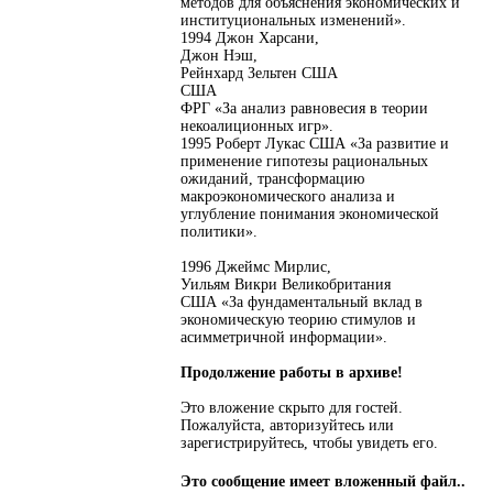
методов для объяснения экономических и
институциональных изменений».
1994 Джон Харсани,
Джон Нэш,
Рейнхард Зельтен США
США
ФРГ «За анализ равновесия в теории
некоалиционных игр».
1995 Роберт Лукас США «За развитие и
применение гипотезы рациональных
ожиданий, трансформацию
макроэкономического анализа и
углубление понимания экономической
политики».
1996 Джеймс Мирлис,
Уильям Викри Великобритания
США «За фундаментальный вклад в
экономическую теорию стимулов и
асимметричной информации».
Продолжение работы в архиве!
Это вложение скрыто для гостей.
Пожалуйста, авторизуйтесь или
зарегистрируйтесь, чтобы увидеть его.
Это сообщение имеет вложенный файл..