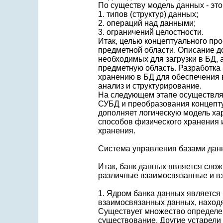
По существу модель данных - это
1. типов (структур) данных;
2. операций над данными;
3. ограничений целостности.
Итак, целью концептуального пр
предметной области. Описание д
необходимых для загрузки в БД, 
предметную область. Разработка
хранению в БД для обеспечения 
анализ и структурирование.
На следующем этапе осуществляе
СУБД и преобразования концепту
дополняет логическую модель ха
способов физического хранения 
хранения.
Система управления базами дан
Итак, банк данных является сло
различные взаимосвязанные и в
1. Ядром банка данных является
взаимосвязанных данных, наход
Существует множество определен
существование. Другие устарели