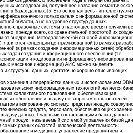
о банков данных. В последние годы в теории баз данных
учных исследований, получившее название семантическог
ния в базах данных. [5] Его основная цель - интеллектуали
терфейса конечного пользователя с информационной сист
етной области, а не на уровне структур данных.
онно-справочные системы в настоящее время получили в
язано, прежде всего, со сравнительной простотой их созда
м от внедрения. Методологической основой информацион
, являются концепции централизованной (в рамках разраб
еленной (в рамках создания информационных сетей) обрабо
ных задач создания информационного обеспечения (т.е.
лассификации и кодирования информации; унифицированн
уемых массивов информации) АИС можно выделить:
ва и структуры данных, достаточно хорошо описывающих
бов хранения и переработки данных и использованием ЭВМ
ьзовательских информационных технологий является банк
стема коллективного пользования, обеспечивающая
ых, их обновление и выдачу по запросам пользователей.
й автоматизированную систему, представляющую совокупно
ехнических средств, персонала, обеспечивающих хранени
и выдачу данных. Главными составляющими банка данных
мный продукт, называемый системой управления базой дан
з самых разных областей человеческой деятельности:
, образование и медицина, управление предприятием и