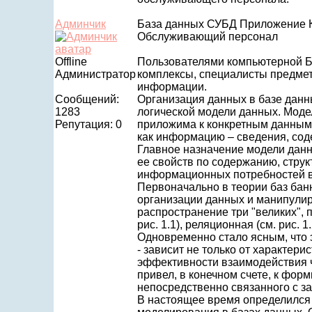
Админчик
База данных СУБД Приложение 
Обслуживающий персонал
Offline
Пользователями компьютерной Б
Администратор
комплексы, специалисты предмет
информации.
Сообщений:
Организация данных в базе данн
1283
логической модели данных. Модел
Репутация: 0
приложима к конкретным данным,
как информацию – сведения, соде
Главное назначение модели дан
ее свойств по содержанию, струк
информационных потребностей вс
Первоначально в теории баз ба
организации данных и манипули
распространение три "великих", 
рис. 1.1), реляционная (см. рис. 1.2
Одновременно стало ясным, что
- зависит не только от характери
эффективности взаимодействия ч
привел, в конечном счете, к фо
непосредственно связанного с з
В настоящее время определился 