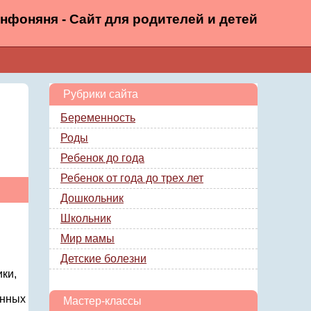
нфоняня - Сайт для родителей и детей
Рубрики сайта
Беременность
Роды
Ребенок до года
Ребенок от года до трех лет
Дошкольник
Школьник
Мир мамы
Детские болезни
ки,
анных
Мастер-классы