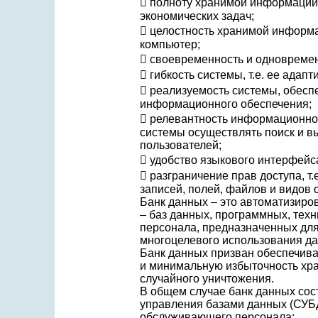
 полноту хранимой информации
экономических задач;
 целостность хранимой информа
компьютер;
 своевременность и одновремен
 гибкость системы, т.е. ее ад
 реализуемость системы, обесп
информационного обеспечения;
 релевантность информационног
системы осуществлять поиск и 
пользователей;
 удобство языкового интерфейс
 разграничение прав доступа, т
записей, полей, файлов и видов о
Банк данных – это автоматизир
– баз данных, программных, техн
персонала, предназначенных для
многоцелевого использования д
Банк данных призван обеспечива
и минимальную избыточность хра
случайного уничтожения.
В общем случае банк данных сост
управления базами данных (СУБД
обслуживающего персонала: