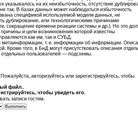
х указывалось на их неизбыточность, отсутствие дублиров
 не так. В базах данных может наблюдаться избыточность
звана спецификой используемой модели данных, не
ть дублирование, или технологическими причинами
и, сокращение времени реакции системы и др.). Но это до
 причины и цели возникновения которой известны
равляются как им, так и СУБД.
к метаинформации, т. е. информации об информации. Опис
й. Кроме того, в БнД могут присутствовать описания отдел
ия отдельных пользователей — подсхемы.
 Пожалуйста, авторизуйтесь или зарегистрируйтесь, чтобы
ый файл..
гистрируйтесь, чтобы увидеть его.
ать записи гостям.