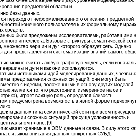
Он заключается в выделении двух уровней моделирования:
ирования предметной области и
нно базы данных.
тся переход от неформализованного описания предметной
ебностей конечного пользователя к их формальному выра
х средств.
 данных были предложены исследователями, работавшими 
енного интеллекта. Базовые структуры семантической сет
 множество вершин и дуг которого образует сеть. Однако
ы для представления и систематизации знаний самого общ
етью можно считать любую графовую модель, если изначал
т вершины и дуги и как они используются.
огатыми источниками идей моделирования данных, чрезвыч
емы представления сложных ситуаций. они могут быть
вместно с идеями, положенными в основу других моделей
тью является то, что расстояние, измеренное на сети
етрика), играет важную роль, определяя близость
том предусмотрена возможность в явной форме подчеркнут
лико.
оделям данных типа семантической сети при всем присущем
делировании сложных ситуаций присуща усложненность и
цептуальном плане. [9]
писывает хранимые в ЭВМ данные и связи. В силу этого к
на с языком описания данных конкретных СУБД.