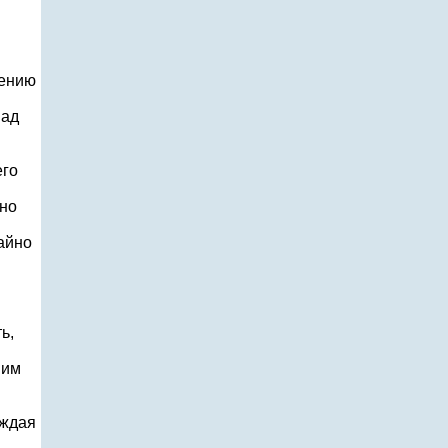
жению
над
и
его
ьно
айно
ь,
 им
аждая