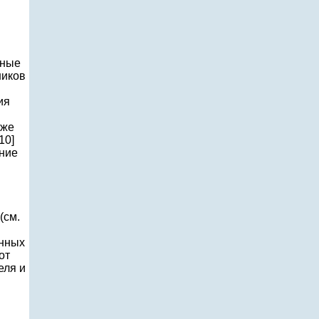
мные
ников
ия
уже
10]
ние
(см.
анных
от
еля и