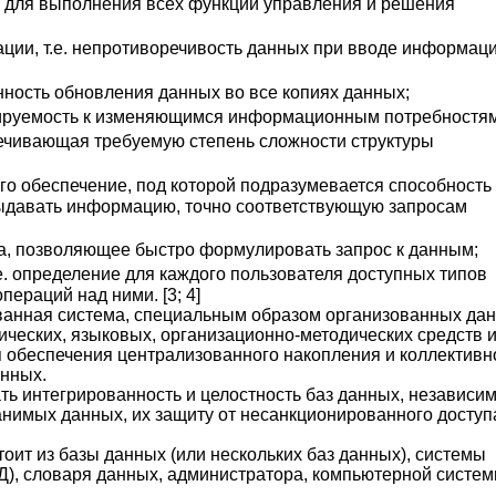
 для выполнения всех функций управления и решения
ции, т.е. непротиворечивость данных при вводе информаци
ность обновления данных во все копиях данных;
аптируемость к изменяющимся информационным потребностям
ечивающая требуемую степень сложности структуры
о обеспечение, под которой подразумевается способность
выдавать информацию, точно соответствующую запросам
а, позволяющее быстро формулировать запрос к данным;
.е. определение для каждого пользователя доступных типов
пераций над ними. [3; 4]
ованная система, специальным образом организованных да
ических, языковых, организационно-методических средств 
 обеспечения централизованного накопления и коллективн
анных.
ть интегрированность и целостность баз данных, независи
нимых данных, их защиту от несанкционированного доступ
оит из базы данных (или нескольких баз данных), системы
), словаря данных, администратора, компьютерной систем