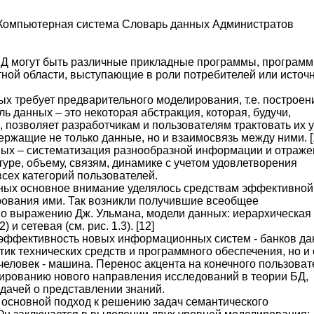
Компьютерная система Словарь данных Администратов
Д могут быть различные прикладные программы, програм
ной области, выступающие в роли потребителей или источ
ых требует предварительного моделирования, т.е. построен
ь данных – это некоторая абстракция, которая, будучи,
 позволяет разработчикам и пользователям трактовать их 
ржащие не только данные, но и взаимосвязь между ними. [
ных – систематизация разнообразной информации и отраже
туре, объему, связям, динамике с учетом удовлетворения
ех категорий пользователей.
нных основное внимание уделялось средствам эффективной
рования ими. Так возникли получившие всеобщее
по выражению Дж. Ульмана, модели данных: иерархическая 
) и сетевая (см. рис. 1.3). [12]
 эффективность новых информационных систем - банков д
стик технических средств и программного обеспечения, но и 
еловек - машина. Перенос акцента на конечного пользоват
рмированию нового направления исследований в теории БД,
адачей о представлении знаний.
основной подход к решению задач семантического