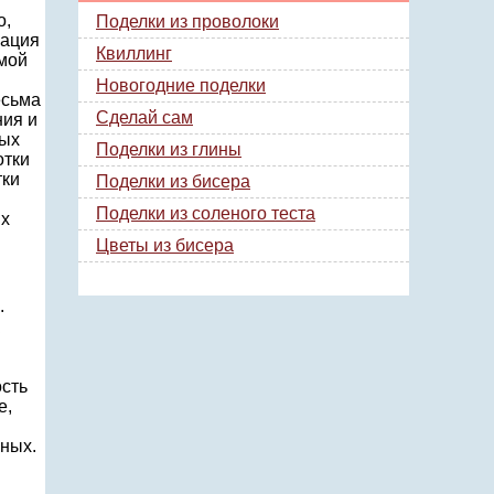
о,
Поделки из проволоки
зация
Квиллинг
емой
Новогодние поделки
есьма
Сделай сам
ния и
ных
Поделки из глины
отки
тки
Поделки из бисера
Поделки из соленого теста
ых
Цветы из бисера
.
сть
е,
ных.