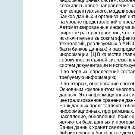
информационных систем, особенн
сложилось новое направление на
или концептуального, моделирова
банков данных и организация ин
на уровне представлений о предм
Автоматизированные информаци
широкое распространение, что св
исключительно высоким эффекто
технологий, реализуемых в АИСС
баз и банков данных) и распред
информации. [1] В качестве глав
совокупности единой системы к
систем документации и использ
 во-первых, определение соста
требуемую информацию;
 во-вторых, обоснование спосо
Основным компонентом многопол
данных. Это информационная си
централизованное хранение данн
Банк данных представляют собо
информационных, программных, т
накопление, обновление, поиск 
являются база данных и програм
Банки данных хранят сведения и
библиотечное и банковское дело