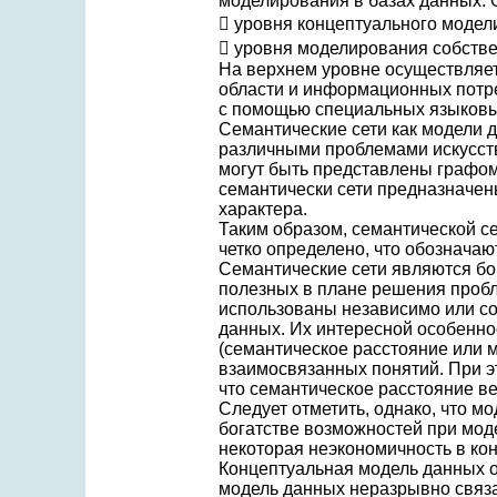
моделирования в базах данных. 
 уровня концептуального модел
 уровня моделирования собстве
На верхнем уровне осуществляе
области и информационных потр
с помощью специальных языковы
Семантические сети как модели
различными проблемами искусств
могут быть представлены графом,
семантически сети предназначен
характера.
Таким образом, семантической с
четко определено, что обозначаю
Семантические сети являются б
полезных в плане решения пробл
использованы независимо или со
данных. Их интересной особеннос
(семантическое расстояние или м
взаимосвязанных понятий. При э
что семантическое расстояние ве
Следует отметить, однако, что м
богатстве возможностей при мо
некоторая неэкономичность в кон
Концептуальная модель данных о
модель данных неразрывно связа