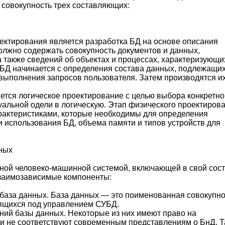
 совокупность трех составляющих:
оектирования является разработка БД на основе описания
олжно содержать совокупность документов и данных,
а также сведений об объектах и процессах, характеризующи
 БД начинается с определения состава данных, подлежащи
выполнения запросов пользователя. Затем производятся и
тся логическое проектирование с целью выбора конкретно
альной одели в логическую. Этап физического проектиров
рактеристиками, которые необходимы для определения
и использования БД, объема памяти и типов устройств для
ных
жной человеко-машинной системой, включающей в свой сос
заимозависимые компоненты:
 база данных. База данных — это поименованная совокупно
ящихся под управлением СУБД.
ий базы данных. Некоторые из них имеют право на
 и не соответствуют современным представлениям о БнД. Та