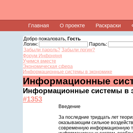
Главная
О проекте
Раскраски
Добро пожаловать,
Гость
Логин:
Пароль:
Забыли пароль?
Забыли логин?
Форум Инфоняня
Учимся вместе
Экономическая сфера
Информационные системы в экономике
Информационные сист
Информационные системы в 
#1353
Введение
За последние тридцать лет теор
оказывающим сильное воздействи
современную информационную т