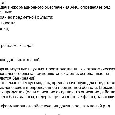
 д.
задач информационного обеспечения АИС определяет ряд
анных:
оянию предметной области;
льность;
ания;
а решаемых задач.
ков данных и знаний
ормализуемых научных, производственных и экономически
ионального опыта применяются системы, основанные на
яются банк знаний.
как семантическую модель, предназначенную для представ
ых человеком в определенной предметной области. В экспе
х продукции (если описание ситуации, то описание действи
авил и базы данных, содержащей известные факты, касающи
нформационного обеспечения должна решать целый ряд