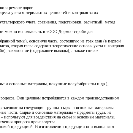
во и ремонт дорог.
цесса учета материальных ценностей и контроля за их
галтерского учета, сравнения, подстановки, расчетный, метод
ации можно использовать в «ООО Дормостстрой» для
бранной темы), основную часть, состоящую из трех глав (в первой
асов, вторая глава содержит теоретические основы учета и контроля
й»), заключение (содержащее выводы), а также список
рье и основные материалы, покупные полуфабрикаты и др.);
 процессе. Они целиком потребляются в каждом производственном
дразделяют на следующие группы: сырье и основные материалы.
ные части. Сырье и основные материалы – предметы труда, из
– используют для воздействия на сырье и основные материалы,
гчения процесса производства .
отовой продукцией. В изготовлении продукции они выполняют