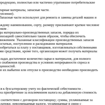
ю продукцию, полностью или частично утратившие потребительские
тарные материалы, запасные части.
топление).
 Запасные части используют для ремонта и замены деталей машин и
аждому наименованию, сорту, размеру присваивают краткое числовое
иком .
ра материально-производственных запасов, порядка их
анизацией самостоятельно таким образом, чтобы обеспечить
 движением. Указанные классификации производственных запасов
 остатках, поступлении и расходовании материалов.
бретаться за плату у поставщиков, изготавливаться собственными
ми средствами, кроме того, организация может получать материалы
ладах достаточное количество сырья и материалов, для полного
о снабжения производства в условиях непрерывности спроса и
 ценностей.
ри их выбытии или отпуске в производство необходимо производить
 к бухгалтерскому учету по фактической себестоимости .
 на приобретение за исключением налога на добавленную стоимость
 соответствии с договором поставщику; суммы, уплачиваемые за
латежи; невозмещаемые налоги, уплачиваемые в связи с