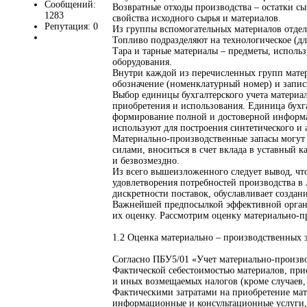
Сообщений:
Возвратные отходы производства – остатки с
1283
свойства исходного сырья и материалов.
Репутация: 0
Из группы вспомогательных материалов отдель
Топливо подразделяют на технологическое (для
Тара и тарные материалы – предметы, исполь
оборудования.
Внутри каждой из перечисленных групп матер
обозначение (номенклатурный номер) и запис
Выбор единицы бухгалтерского учета материал
приобретения и использования. Единица бухга
формирование полной и достоверной информа
используют для построения синтетического и а
Материально-производственные запасы могут 
силами, вноситься в счет вклада в уставный 
и безвозмездно.
Из всего вышеизложенного следует вывод, что
удовлетворения потребностей производства в
дискретности поставок, обуславливает создан
Важнейшей предпосылкой эффективной организ
их оценку. Рассмотрим оценку материально-п
1.2 Оценка материально – производственных 
Согласно ПБУ5/01 «Учет материально-произво
Фактической себестоимостью материалов, при
и иных возмещаемых налогов (кроме случаев,
Фактическими затратами на приобретение мат
информационные и консультационные услуги,