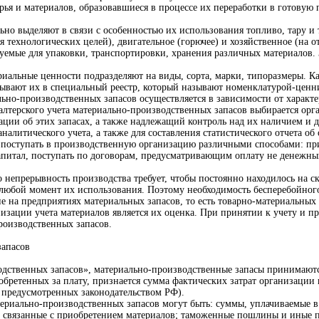
ырья и материалов, образовавшиеся в процессе их переработки в готову
но выделяют в связи с особенностью их использования топливо, тару и 
 технологических целей), двигательное (горючее) и хозяйственное (на о
зуемые для упаковки, транспортировки, хранения различных материалов.
иальные ценности подразделяют на виды, сорта, марки, типоразмеры. К
ывают их в специальный реестр, который называют номенклатурой-ценн
ьно-производственных запасов осуществляется в зависимости от характе
лтерского учета материально-производственных запасов выбирается орг
ции об этих запасах, а также надлежащий контроль над их наличием и
налитического учета, а также для составления статистического отчета об
поступать в производственную организацию различными способами: прио
капитал, поступать по договорам, предусматривающим оплату не денежны
 непрерывность производства требует, чтобы постоянно находилось на ск
 любой момент их использования. Поэтому необходимость бесперебойног
ие на предприятиях материальных запасов, то есть товарно-материальных
ации учета материалов является их оценка. При принятии к учету и п
роизводственных запасов.
запасов
дственных запасов», материально-производственные запасы принимаются
обретенных за плату, признается сумма фактических затрат организации
 предусмотренных законодательством РФ).
ериально-производственных запасов могут быть: суммы, уплачиваемые в
 связанные с приобретением материалов; таможенные пошлины и иные п