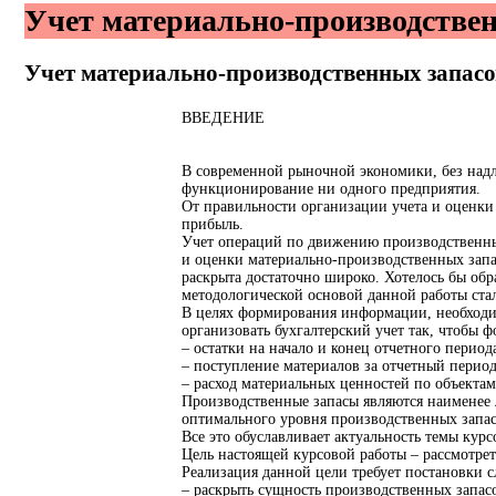
Учет материально-производствен
Учет материально-производственных запас
ВВЕДЕНИЕ
В современной рыночной экономики, без надл
функционирование ни одного предприятия.
От правильности организации учета и оценки
прибыль.
Учет операций по движению производственных 
и оценки материально-производственных запас
раскрыта достаточно широко. Хотелось бы обра
методологической основой данной работы ста
В целях формирования информации, необходи
организовать бухгалтерский учет так, чтобы 
– остатки на начало и конец отчетного период
– поступление материалов за отчетный период
– расход материальных ценностей по объектам
Производственные запасы являются наименее л
оптимального уровня производственных запас
Все это обуславливает актуальность темы курс
Цель настоящей курсовой работы – рассмотре
Реализация данной цели требует постановки 
– раскрыть сущность производственных запасо