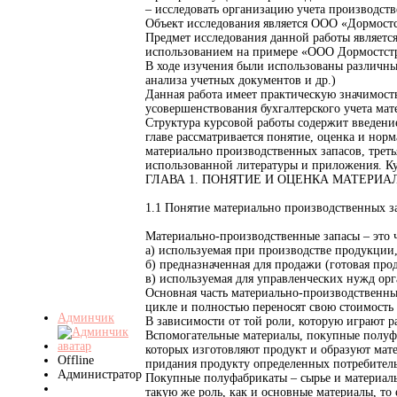
– исследовать организацию учета производств
Объект исследования является ООО «Дормостст
Предмет исследования данной работы является
использованием на примере «ООО Дормостст
В ходе изучения были использованы различные
анализа учетных документов и др.)
Данная работа имеет практическую значимост
усовершенствования бухгалтерского учета ма
Структура курсовой работы содержит введение
главе рассматривается понятие, оценка и нор
материально производственных запасов, трет
использованной литературы и приложения. Ку
ГЛАВА 1. ПОНЯТИЕ И ОЦЕНКА МАТЕРИ
1.1 Понятие материально производственных за
Материально-производственные запасы – это 
а) используемая при производстве продукции
б) предназначенная для продажи (готовая про
в) используемая для управленческих нужд орг
Основная часть материально-производственны
цикле и полностью переносят свою стоимость
Админчик
В зависимости от той роли, которую играют 
Вспомогательные материалы, покупные полуфаб
которых изготовляют продукт и образуют мат
Offline
придания продукту определенных потребительс
Администратор
Покупные полуфабрикаты – сырье и материал
такую же роль, как и основные материалы, то 