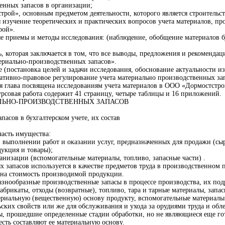
енных запасов в организации;
рой», основным предметом деятельности, которого является строительст
 изучение теоретических и практических вопросов учета материалов, про
рой».
 приемы и методы исследования: (наблюдение, обобщение материалов бух
ь, которая заключается в том, что все выводы, предложения и рекоменд
териально-производственных запасов».
 (постановка целей и задачи исследования, обоснование актуальности из
мативно-правовое регулирование учета материально производственных зап
ья глава посвящена исследованиям учета материалов в ООО «Дормостстро
рсовая работа содержит 41 страницу, четыре таблицы и 16 приложений.
АЛЬНО-ПРОИЗВОДСТВЕННЫХ ЗАПАСОВ
пасов в бухгалтерском учете, их состав
часть имущества:
, выполнении работ и оказании услуг, предназначенных для продажи (сы
дукция и товары);
анизации (вспомогательные материалы, топливо, запасные части) .
х запасов используется в качестве предметов труда в производственном
 на стоимость производимой продукции.
разнообразные производственные запасы в процессе производства, их по
рикаты, отходы (возвратные), топливо, тара и тарные материалы, запас
ериальную (вещественную) основу продукту, вспомогательные материалы 
ких свойств или же для обслуживания и ухода за орудиями труда и обле
ы, прошедшие определенные стадии обработки, но не являющиеся еще г
есть составляют ее материальную основу.