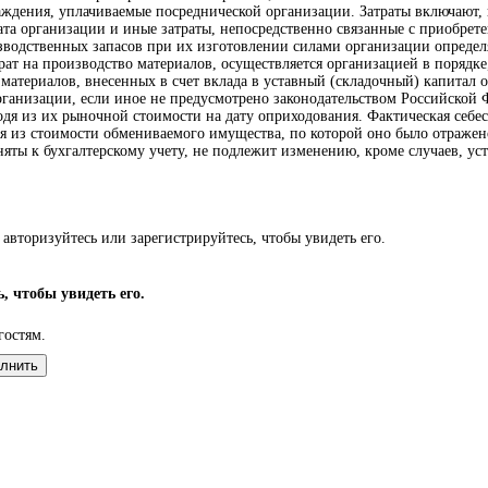
дения, уплачиваемые посреднической организации. Затраты включают, в 
ата организации и иные затраты, непосредственно связанные с приобрет
водственных запасов при их изготовлении силами организации определяе
рат на производство материалов, осуществляется организацией в порядк
материалов, внесенных в счет вклада в уставный (складочный) капитал 
рганизации, если иное не предусмотрено законодательством Российской 
одя из их рыночной стоимости на дату оприходования. Фактическая себе
дя из стоимости обмениваемого имущества, по которой оно было отражено
няты к бухгалтерскому учету, не подлежит изменению, кроме случаев, у
авторизуйтесь или зарегистрируйтесь, чтобы увидеть его.
, чтобы увидеть его.
гостям.