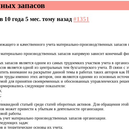
ных запасов
ов
10 года 5 мес. тому назад
#1351
ежащего и качественного учета материально-производственных запасов 
 материально производственных запасов напрямую зависит конечный фин
запасов является одним из самых трудоемких участков учета в организа
ов является одной из центральных тем бухгалтерского учета. В связи с э
тить внимание на раскрытие данной темы в работах таких авторов как Н.
ли труды именно этих авторов, они являются одними из основных источн
мой для принятия своевременных и обоснованных управленческих реше
формировались следующие показатели:
а;
;
 .
иквидной статьей среди статей оборотных активов. Для обращения этой 
ов может привести к убыткам в деятельности организации.
овой работы.
ть учет материально производственных запасов организации.
следующих задач:
в и теоретические основы их учета;