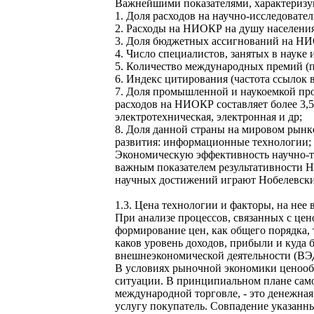
Важнейшими показателями, характеризу
1. Доля расходов на научно-исследовате
2. Расходы на НИОКР на душу населения
3. Доля бюджетных ассигнований на НИ
4. Число специалистов, занятых в науке
5. Количество международных премий (п
6. Индекс цитирования (частота ссылок 
7. Доля промышленной и наукоемкой про
расходов на НИОКР составляет более 3,5
электротехническая, электронная и др;
8. Доля данной страны на мировом рынк
развития: информационные технологии; 
Экономическую эффективность научно-т
важным показателем результативности Н
научных достижений играют Нобелевские
1.3. Цена технологии и факторы, на нее
При анализе процессов, связанных с це
формирование цен, как общего порядка, 
каков уровень доходов, прибыли и куда 
внешнеэкономической деятельности (ВЭ
В условиях рыночной экономики ценообр
ситуации. В принципиальном плане само 
международной торговле, - это денежная
услугу покупатель. Совпадение указанн