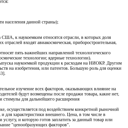
тся:
ти населения данной страны);
США, к наукоемким относятся отрасли, в которых доля
их отраслей входят авиакосмическая, приборостроительная,
 относят пять важнейших направлений технологического
осмические технологии; ядерные технологии).
ыпуска наукоемкой продукции к расходам на НИОКР. Другим
ств на изобретения, или патентов. Большую роль для оценки
3].
тельное изучение всех факторов, оказывающих влияние на
одителей будут возмещены после продажи товара, какие нет,
 ли стимулы для дальнейшего расширения
нке, осуществляется под воздействием конкретной рыночной
и для характеристики внешнего. Цена, в том числе в
 услугу, и которую готов заплатить за данный товар или
звание "ценообразующих факторов".