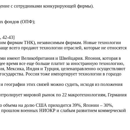
щение с сотрудниками конкурирующей фирмы).
ых фондов (ОПФ);
 42-43]
рним фирмам ТНК), независимым фирмам. Новые технологии
е всего продают технологии отраслей, которые не относятся
ями имеют Великобритания и Швейцария. Япония, которая в
щее время все еще больше платит за иностранную технологию,
зилия, Мексика, Индия и Турция, целенаправленно осуществляют
осударства. Россия тоже импортирует технологии в гораздо
и географии этих связей можно судить, исходя из положения
нтролирует мировой рынок по 22 макротехнологиям, Германия
ого объема на долю США приходится 39%, Японии – 30%,
ком прошлом военных НИОКР и слабым развитием коммерческой