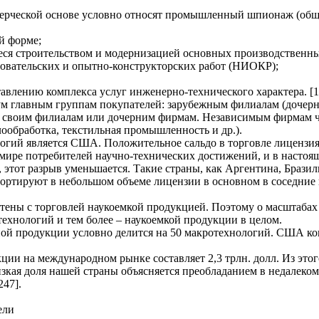
мерческой основе условно относят промышленный шпионаж (об
й форме;
ся строительством и модернизацией основных производственн
довательских и опытно-конструкторских работ (НИОКР);
авлению комплекса услуг инженерно-технического характера. [1,
вум главным группам покупателей: зарубежным филиалам (доче
своим филиалам или дочерним фирмам. Независимым фирмам чащ
лообработка, текстильная промышленность и др.).
огий является США. Положительное сальдо в торговле лицензи
 мире потребителей научно-технических достижений, и в настоя
же, этот разрыв уменьшается. Такие страны, как Аргентина, Бра
ортируют в небольшом объеме лицензии в основном в соседние г
тены с торговлей наукоемкой продукцией. Поэтому о масштабах 
ехнологий и тем более – наукоемкой продукции в целом.
ой продукции условно делится на 50 макротехнологий. США ко
ии на международном рынке составляет 2,3 трлн. долл. Из эт
изкая доля нашей страны объясняется преобладанием в недале
247].
ели