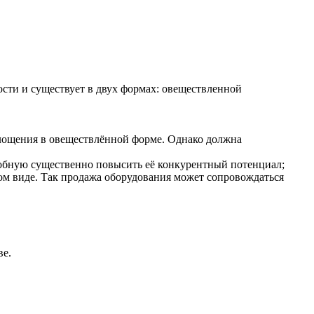
ости и существует в двух формах: овеществленной
площения в овеществлённой форме. Однако должна
особную существенно повысить её конкурентный потенциал;
ом виде. Так продажа оборудования может сопровождаться
ве.