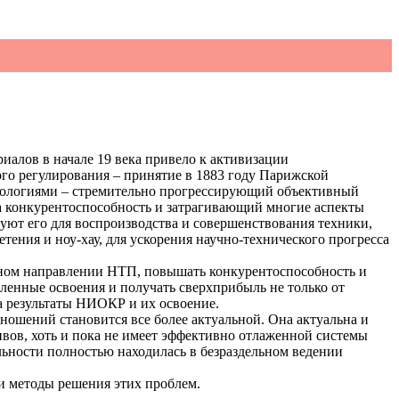
иалов в начале 19 века привело к активизации
го регулирования – принятие в 1883 году Парижской
нологиями – стремительно прогрессирующий объективный
а конкурентоспособность и затрагивающий многие аспекты
уют его для воспроизводства и совершенствования техники,
ения и ноу-хау, для ускорения научно-технического прогресса
ном направлении НТП, повышать конкурентоспособность и
нные освоения и получать сверхприбыль не только от
а результаты НИОКР и их освоение.
ошений становится все более актуальной. Она актуальна и
ивов, хоть и пока не имеет эффективно отлаженной системы
ельности полностью находилась в безраздельном ведении
и методы решения этих проблем.