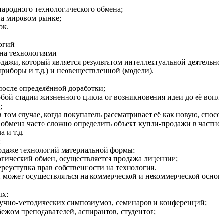
народного технологического обмена;
на мировом рынке;
ок.
огий
ена технологиями
одажи, который является результатом интеллектуальной деятельн
риборы и т.д.) и неовеществленной (модели).
после определённой доработки;
любой стадии жизненного цикла от возникновения идеи до её во
;
в том случае, когда покупатель рассматривает её как новую, сп
 обмена часто сложно определить объект купли-продажи в частн
 и т.д.
:
родаже технологий материальной формы;
огический обмен, осуществляется продажа лицензии;
ереуступка прав собственности на технологии.
может осуществляться на коммерческой и некоммерческой осно
ых;
аучно-методических симпозиумов, семинаров и конференций;
бежом преподавателей, аспирантов, студентов;