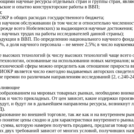
ющими научные ресурсы отдельных стран и группы стран, являю
льские и опытно конструкторские работы в ВВП;
;
ОКР в общих расходах государственного бюджета;
 и научном обслуживании (в том числе и относительно численнос
режде всего Нобелевских) за выдающиеся научные достижения;
в научных трудах на работы исследователей данной страны);
дукции в ВВП. По определению национального научного фонда 
%, а доля научного персонала – не менее 2,5%; в число наукоемк
е высоких технологий (к числу высоких технологий чаще всего
технологии, основанные на использовании новых материалов; к
ехнической сферы можно определить как отношение прироста в
ИОКР является число ежегодно выдаваемых авторских свидетель
 премии по различным направлениям исследований [2, с.240-24
 влияющие
нообразованием на мировых товарных рынках, необходимо внима
так и чисто прикладных. От цен зависит, какие издержки произв
будут, и будут ли в дальнейшем направлены ресурсы, возникнут
Д).
азование во внешней торговле, так же как и на внутреннем ры
понятие цены сходно и для характеристики внутреннего рынка, 
 сумма, которую намерен получить продавец, предлагая товар или
ых двух требований зависит от многих условий, получивших на