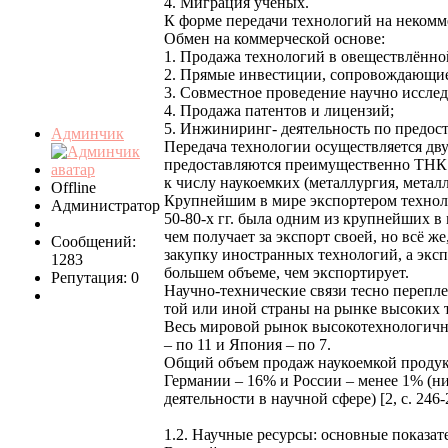
4. Миграция учёных.
К форме передачи технологий на неком
Обмен на коммерческой основе:
1. Продажа технологий в овеществлённо
2. Прямые инвестиции, сопровождающие
3. Совместное проведение научно иссле
4. Продажа патентов и лицензий;
5. Инжиниринг- деятельность по предост
Админчик
Передача технологии осуществляется д
предоставляются преимущественно ТНК 
к числу наукоемких (металлургия, метал
Offline
Крупнейшим в мире экспортером технол
Администратор
50-80-х гг. была одним из крупнейших в
чем получает за экспорт своей, но всё 
Сообщений:
закупку иностранных технологий, а эксп
1283
большем объеме, чем экспортирует.
Репутация: 0
Научно-технические связи тесно перепле
той или иной страны на рынке высоких т
Весь мировой рынок высокотехнологичн
– по 11 и Япония – по 7.
Общий объем продаж наукоемкой продукц
Германии – 16% и России – менее 1% (н
деятельности в научной сфере) [2, с. 246-
1.2. Научные ресурсы: основные показат