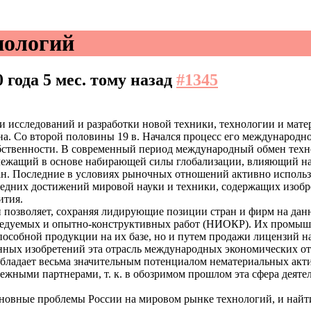
нологий
0 года 5 мес. тому назад
#1345
и исследований и разработки новой техники, технологии и матер
а. Со второй половины 19 в. Начался процесс его международно
ственности. В современный период международный обмен тех
 лежащий в основе набирающей силы глобализации, влияющий н
ан. Последние в условиях рыночных отношений активно использ
едних достижений мировой науки и техники, содержащих изобрет
ития.
позволяет, сохраняя лидирующие позиции стран и фирм на дан
едуемых и опытно-конструктивных работ (НИОКР). Их промышле
пособной продукции на их базе, но и путем продажи лицензий н
ных изобретений эта отрасль международных экономических отн
 обладает весьма значительным потенциалом нематериальных акт
бежными партнерами, т. к. в обозримом прошлом эта сфера деят
новные проблемы России на мировом рынке технологий, и найт