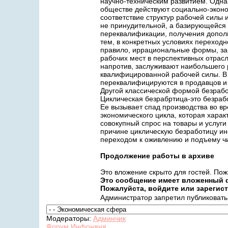
научно-техническим развитием. Однак
обществе действуют социально-экон
соответствие структур рабочей силы и
не принудительной, а базирующейся 
переквалификации, получения дополн
тем, в конкретных условиях переходн
правило, иррациональные формы, зак
рабочих мест в перспективных отрасл
напротив, заслуживают наибольшего р
квалифицированной рабочей силы. В 
переквалифицируются в продавцов и 
Другой классической формой безрабо
Циклическая безрабртица-это безраб
Ее вызывает спад производства во вр
экономического цикла, которая харак
совокупный спрос на товары и услуги
причине циклическую безработицу ин
переходом к оживлению и подъему ч
Продолжение работы в архиве
Это вложение скрыто для гостей. Пожа
Это сообщение имеет вложенный 
Пожалуйста, войдите или зарегист
Администратор запретил публиковать 
Модераторы:
Админчик
Форум Инфоняня