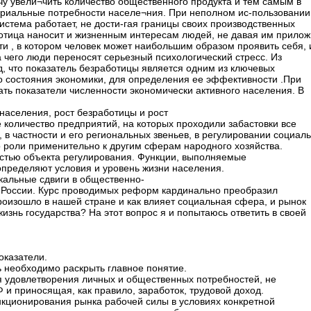
ачу увели¬чить количество общественного продукта и тем самым в
ериальные потребности населе¬ния. При неполном ис-пользовании
стема работает, не дости-гая границы своих производственных
отица наносит и жизненным интересам людей, не давая им прилож
ти , в котором человек может наибольшим образом проявить себя, 
а чего люди переносят серьезный психологический стресс. Из
, что показатель безработицы является одним из ключевых
 состояния экономики, для определения ее эффективности .При
ать показатели численности экономически активного населения. В
населения, рост безработицы и рост
 количество предприятий, на которых проходили забастовки все
, в частности и его региональных звеньев, в регулировании социал
 роли применительно к другим сферам народного хозяйства.
остью объекта регулирования. Функции, выполняемые
пределяют условия и уровень жизни населения.
кальные сдвиги в общественно-
и России. Курс проводимых реформ кардинально преобразил
роизошло в нашей стране и как влияет социальная сфера, и рынок
жизнь государства? На этот вопрос я и попытаюсь ответить в своей
оказатели.
ь необходимо раскрыть главное понятие.
ля удовлетворения личных и общественных потребностей, не
и приносящая, как правило, заработок, трудовой доход.
нкционирования рынка рабочей силы в условиях конкретной