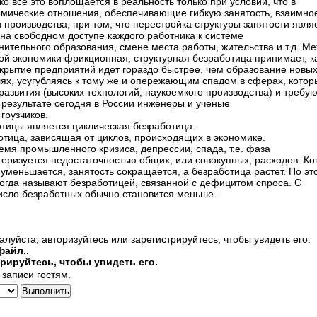
о все это воплощается в реальность только при условии, что в
омические отношения, обеспечивающие гибкую занятость, взаимно
 производства, при том, что перестройка структуры занятости явля
на свободном доступе каждого работника к системе
ительного образования, смене места работы, жительства и т.д. М
ой экономики фрикционная, структурная безработица принимает, к
рытие предприятий идет гораздо быстрее, чем образование новы
ях, усугубляясь к тому же и опережающим спадом в сферах, котор
азвития (высоких технологий, наукоемкого производства) и требую
результате сегодня в России инженеры и ученые
грузчиков.
тицы является циклическая безработица.
отица, зависящая от циклов, происходящих в экономике.
емя промышленного кризиса, депрессии, спада, т.е. фаза
теризуется недостаточностью общих, или совокупных, расходов. Ко
 уменьшается, занятость сокращается, а безработица растет. По эт
огда называют безработицей, связанной с дефицитом спроса. С
исло безработных обычно становится меньше.
луйста, авторизуйтесь или зарегистрируйтесь, чтобы увидеть его.
файл..
рируйтесь, чтобы увидеть его.
записи гостям.