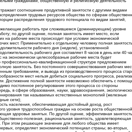
релыми гражданами, общественную и религиозную деятельность
 отражает соотношение продуктивной занятости с другими видами
распределения трудовых ресурсов общества по сферам общественн
порции распределения трудового потенциала по видам занятий,
се желающие работать при сложившемся (доминирующем) уровне
оту; по другой оценке, полная занятость имеет место, если
х на рабочие места происходит при условии экономической
чих мест. Применительно к отдельному человеку полная занятость
одолжительности рабочего дня (недели), установленной
должительность рабочего дня составляет 8 часов в день или 40 ч
ос на экономически целесообразные рабочие места будет
о профессионально-квалификационной структуре предложением
полную занятость. Без постоянного совершенствования рабочих мест
нным требованиям, и вывода из производственного процесса стар
образности мест нельзя добиться социального прогресса, реализ
ти. Достижение полной занятости невозможно обеспечить с помощ
димо постоянное регулирование этого процесса со стороны
ередь, в сфере образования, науки, здравоохранения, экологическо
онирования так называемых естественных монополий (железные
дные сети);
тость населения, обеспечивающая достойный доход, рост
го уровня трудоспособных граждан на основе роста общественно
ющая здоровье занятых. По другой оценке, эффективная занятость
общественно-полезная, рациональная занятость, удовлетворяющая
. При этом решающее значение для любого общества имеет
-первых, определяет экономический потенциал страны; во-вторых,