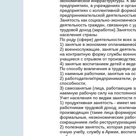
экономической инфраструктуры. К за
предприятиях, в учреждениях и орган
предприятиях с коллективной формой
предпринимательской деятельностью
Занятость как социально-экономичес
деятельность граждан, связанную с
трудовой доход (заработок).Занятос
населения страны.
По роду (сфере) деятельности всех 
1) занятые в экономике оплачиваемо
2) военнослужащие, занятые деятел
на контрактную форму службы военно
учащиеся с отрывом от производства
4) занятые воспитанием детей и вед
По способу вовлечения в трудовую де
1) наемные работники, занятые на о
2) работодатели/предприниматели, 
способности;
3) самозанятые (лица, работающие з
наемную рабочую силу на постоянной
Учет населения по видам занятости 
1) продуктивная занятость - имеет м
работникам трудовой доход; исключа
производящих (такие лица формирую
формальные, неэкономические рабоч
сокращением либо реструктуризацией
2) полезная занятость, которая расп
очную учебу, службу в Армии, воспит