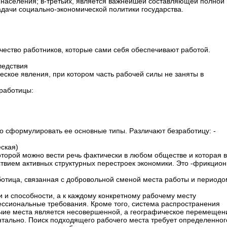
 населения; в-третьих, является важнейшей составляющей полной 
адачи социально-экономической политики государства.
чество работников, которые сами себя обеспечивают работой.
ледствия
еское явления, при котором часть рабочей силы не заняты в
работицы:
о сформулировать ее основные типы. Различают безработицу: -
еская)
оторой можно вести речь фактически в любом обществе и которая 
вием активных структурных перестроек экономики. Это -фрикцио
отица, связанная с добровольной сменой места работы и периодо
 и способности, а к каждому конкретному рабочему месту
сиональные требования. Кроме того, система распространения
чие места является несовершенной, а географическое перемещен
тально. Поиск подходящего рабочего места требует определенног