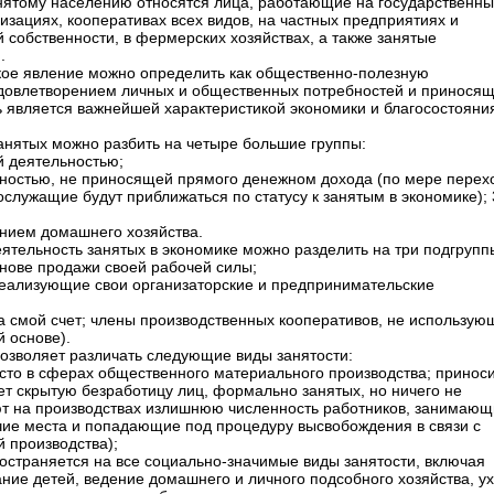
нятому населению относятся лица, работающие на государственны
изациях, кооперативах всех видов, на частных предприятиях и
 собственности, в фермерских хозяйствах, а также занятые
.
кое явление можно определить как общественно-полезную
 удовлетворением личных и общественных потребностей и принося
ть является важнейшей характеристикой экономики и благосостояни
занятых можно разбить на четыре большие группы:
й деятельностью;
ьностью, не приносящей прямого денежном дохода (по мере перех
служащие будут приближаться по статусу к занятым в экономике); 
;
ением домашнего хозяйства.
ятельность занятых в экономике можно разделить на три подгрупп
снове продажи своей рабочей силы;
реализующие свои организаторские и предпринимательские
а смой счет; члены производственных кооперативов, не использую
 основе).
позволяет различать следующие виды занятости:
есто в сферах общественного материального производства; принос
ет скрытую безработицу лиц, формально занятых, но ничего не
т на производствах излишнюю численность работников, занимающ
ие места и попадающие под процедуру высвобождения в связи с
 производства);
ространяется на все социально-значимые виды занятости, включая
ание детей, ведение домашнего и личного подсобного хозяйства, у