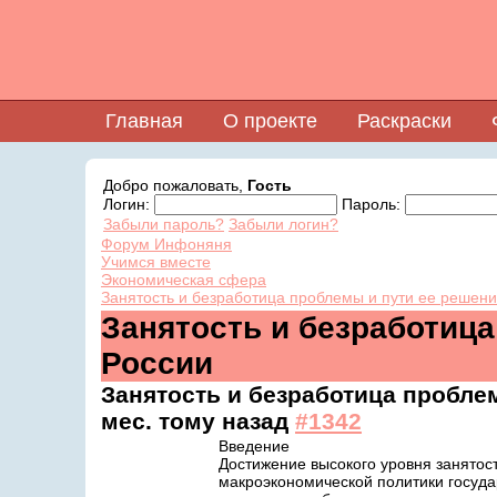
Главная
О проекте
Раскраски
Добро пожаловать,
Гость
Логин:
Пароль:
Забыли пароль?
Забыли логин?
Форум Инфоняня
Учимся вместе
Экономическая сфера
Занятость и безработица проблемы и пути ее решени
Занятость и безработица
России
Занятость и безработица пробле
мес. тому назад
#1342
Введение
Достижение высокого уровня занятост
макроэкономической политики госуда