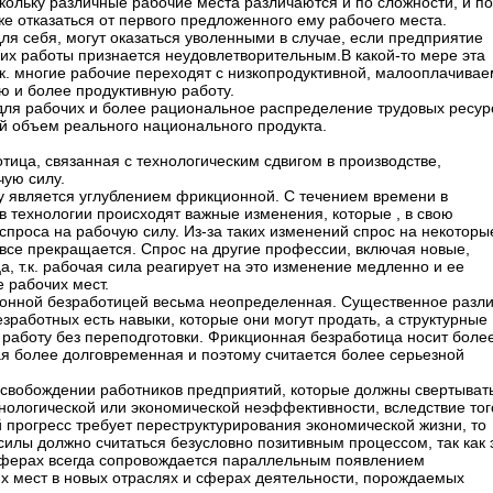
кольку различные рабочие места различаются и по сложности, и по
е отказаться от первого предложенного ему рабочего места.
ля себя, могут оказаться уволенными в случае, если предприятие
 их работы признается неудовлетворительным.В какой-то мере эта
.к. многие рабочие переходят с низкопродуктивной, малооплачива
 и более продуктивную работу.
для рабочих и более рациональное распределение трудовых ресур
й объем реального национального продукта.
тица, связанная с технологическим сдвигом в производстве,
чую силу.
у является углублением фрикционной. С течением времени в
 в технологии происходят важные изменения, которые , в свою
спроса на рабочую силу. Из-за таких изменений спрос на некоторы
се прекращается. Спрос на другие профессии, включая новые,
а, т.к. рабочая сила реагирует на это изменение медленно и ее
е рабочих мест.
ионной безработицей весьма неопределенная. Существенное разл
езработных есть навыки, которые они могут продать, а структурные
 работу без переподготовки. Фрикционная безработица носит боле
ая более долговременная и поэтому считается более серьезной
ысвобождении работников предприятий, которые должны свертыват
нологической или экономической неэффективности, вследствие тог
 прогресс требует переструктурирования экономической жизни, то
илы должно считаться безусловно позитивным процессом, так как 
сферах всегда сопровождается параллельным появлением
их мест в новых отраслях и сферах деятельности, порождаемых