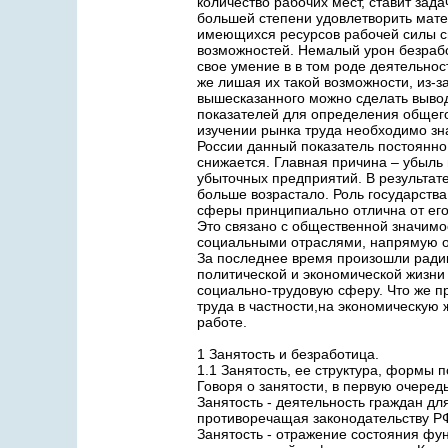
количество рабочих мест, ставит зад
большей степени удовлетворить мат
имеющихся ресурсов рабочей силы си
возможностей. Немалый урон безраб
свое умение в в том роде деятельнос
же лишая их такой возможности, из-з
вышесказанного можно сделать вывод
показателей для определения общего
изучении рынка труда необходимо зн
России данный показатель постоянно
снижается. Главная причина – убыль 
убыточных предприятий. В результате
больше возрастало. Роль государства
сферы принципиально отлична от его
Это связано с общественной значим
социальными отраслями, напрямую о
За последнее время произошли ради
политической и экономической жизн
социально-трудовую сферу. Что же п
труда в частности,на экономическую 
работе.
1 Занятость и безработица.
1.1 Занятость, ее структура, формы п
Говоря о занятости, в первую очеред
Занятость - деятельность граждан д
противоречащая законодательству РФ 
Занятость - отражение состояния фу