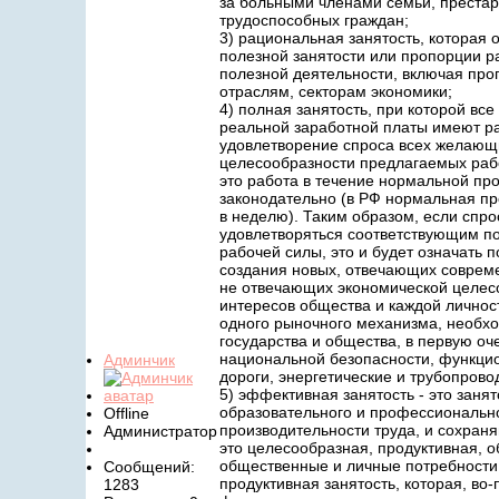
за больными членами семьи, преста
трудоспособных граждан;
3) рациональная занятость, которая
полезной занятости или пропорции 
полезной деятельности, включая про
отраслям, секторам экономики;
4) полная занятость, при которой в
реальной заработной платы имеют раб
удовлетворение спроса всех желающи
целесообразности предлагаемых рабо
это работа в течение нормальной пр
законодательно (в РФ нормальная про
в неделю). Таким образом, если спр
удовлетворяться соответствующим п
рабочей силы, это и будет означать 
создания новых, отвечающих совреме
не отвечающих экономической целесо
интересов общества и каждой личнос
одного рыночного механизма, необхо
государства и общества, в первую оч
национальной безопасности, функци
Админчик
дороги, энергетические и трубопрово
5) эффективная занятость - это заня
образовательного и профессионально
Offline
производительности труда, и сохраня
Администратор
это целесообразная, продуктивная, 
общественные и личные потребности
Сообщений:
продуктивная занятость, которая, во
1283