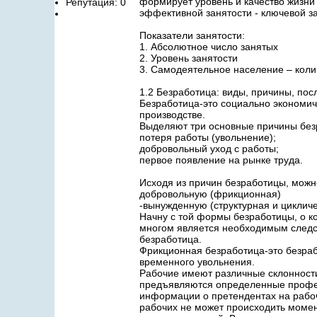
формирует уровень и качество жизни
Репутация: 0
эффективной занятости - ключевой з
Показатели занятости:
1. Абсолютное число занятых
2. Уровень занятости
3. Самодеятельное население – коли
1.2 Безработица: виды, причины, пос
Безработица-это социально экономич
производстве.
Выделяют три основные причины без
потеря работы (увольнение);
добровольный уход с работы;
первое появление на рынке труда.
Исходя из причин безработицы, можн
добровольную (фрикционная)
-вынужденную (структурная и циклич
Начну с той формы безработицы, о к
многом является необходимым следст
безработица.
Фрикционная безработица-это безраб
временного увольнения.
Рабочие имеют различные склонности
предъявляются определенные профес
информации о претендентах на рабо
рабочих не может происходить момен