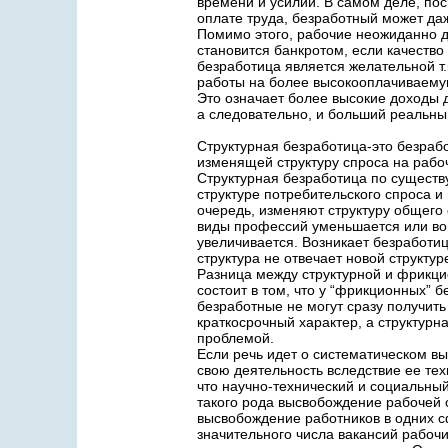
времени и усилий. В самом деле, пос
оплате труда, безработный может даж
Помимо этого, рабочие неожиданно д
становится банкротом, если качество
безработица является желательной т
работы на более высокооплачиваемую
Это означает более высокие доходы 
а следовательно, и больший реальны
Структурная безработица-это безрабо
изменящей структуру спроса на рабо
Структурная безработица по существ
структуре потребительского спроса и
очередь, изменяют структуру общего 
виды профессий уменьшается или вов
увеличивается. Возникает безработиц
структура не отвечает новой структур
Разница между структурной и фрикц
состоит в том, что у “фрикционных” б
безработные не могут сразу получить
краткосрочный характер, а структурн
проблемой.
Если речь идет о систематическом в
свою деятельность вследствие ее тех
что научно-технический и социальный
такого рода высвобождение рабочей с
высвобождение работников в одних 
значительного числа вакансий рабоч