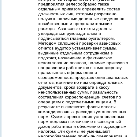
предприятия целесообразно также
отдельным приказом определить состав
должностных лиц, которым разрешено
получать наличные денежные средства на
хозяйственные и представительские
расходы. Авансовые отчеты должны
утверждаться руководителем и
подписываться главным бухгалтером.
Методом сплошной проверки авансовых
отчетов аудитор устанавливает суммы,
выданные отдельным сотрудникам в
подотчет, назначение и фактическое
использование авансов, наличие приказов о
направлении работников в командировку,
правильность оформления и
своевременность представления авансовых
отчетов, наличие по ним оправдательных
документов, сроки возврата в кассу
неиспользованных сумм, правильность
составления корреспонденции счетов по
операциям с подотчетными лицами. В
результате выявляются факты оплаты
командировочных расходов установленных
норм. Суммы превышения установленных
норм подлежат включению в совокупный
доход работника и обложению подоходным
налогом. Эти суммы не уменьшают
налогооблагаемую прибыль предприятия, а