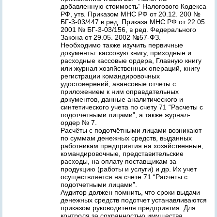
добавленную стоимость” Налогового Кодекса
РФ, утв. Приказом МНС РФ от 20.12. 200 №
БГ-3-03/447 в ред. Приказа МНС РФ от 22.05.
2001 № БГ-3-03/156, в ред. Федерального
Закона от 29.05. 2002 №57-ФЗ.
Необходимо также изучить первичные
документы: кассовую книгу, приходные и
расходные кассовые ордера, Главную книгу
или журнал хозяйственных операций, книгу
регистрации командировочных
удостоверений, авансовые отчеты с
приложением к ним оправдательных
документов, данные аналитического и
синтетического учета по счету 71 “Расчеты с
подотчетными лицами”, а также журнал-
ордер № 7.
Расчёты с подотчётными лицами возникают
по суммам денежных средств, выданных
работникам предприятия на хозяйственные,
командировочные, представительские
расходы, на оплату поставщикам за
продукцию (работы и услуги) и др. Их учет
осуществляется на счете 71 “Расчеты с
подотчетными лицами”.
Аудитор должен помнить, что сроки выдачи
денежных средств подотчет устанавливаются
приказом руководителя предприятия. Для
контроля за сохранностью имущества