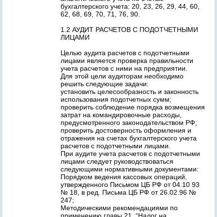
бухгалтерского учета: 20, 23, 26, 29, 44, 60,
62, 68, 69, 70, 71, 76, 90.
1.2 АУДИТ РАСЧЕТОВ С ПОДОТЧЕТНЫМИ
ЛИЦАМИ
Целью аудита расчетов с подотчетными
лицами является проверка правильности
учета расчетов с ними на предприятии.
Для этой цели аудиторам необходимо
решить следующие задачи:
установить целесообразность и законность
использования подотчетных сумм;
проверить соблюдение порядка возмещения
затрат на командировочные расходы,
предусмотренного законодательством РФ;
проверить достоверность оформления и
отражения на счетах бухгалтерского учета
расчетов с подотчетными лицами.
При аудите учета расчетов с подотчетными
лицами следует руководствоваться
следующими нормативными документами:
Порядком ведения кассовых операций,
утвержденного Письмом ЦБ РФ от 04.10 93
№ 18, в ред. Письма ЦБ РФ от 26.02.96 №
247;
Методическими рекомендациями по
применению главы 21. “Налог на