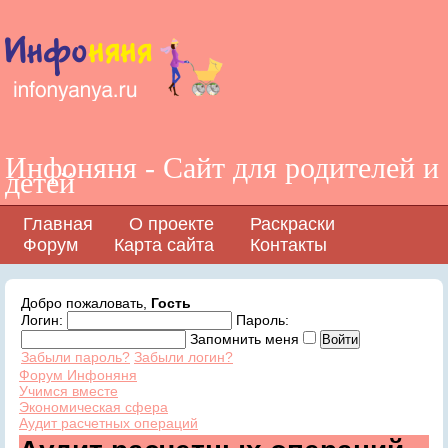
Инфоняня - Сайт для родителей и
детей
Главная
О проекте
Раскраски
Форум
Карта сайта
Контакты
Добро пожаловать,
Гость
Логин:
Пароль:
Запомнить меня
Забыли пароль?
Забыли логин?
Форум Инфоняня
Учимся вместе
Экономическая сфера
Аудит расчетных операций