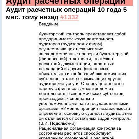
Аудит расчетных операций
Аудит расчетных операций
10 года 5
мес. тому назад
#1332
Введение
Аудиторский контроль представляет собой
предпринимательскую деятельность
аудиторов (аудиторских фирм),
осуществляющих независимые
вневедомственные проверки бухгалтерской
(финансовой) отчетности, платежно-
расчетной документации, налоговых
деклараций и других финансовых
обязательств и требований экономических
субъектов, а также оказывающих другие
аудиторские услуги. Она осуществляется
наряду с финансовым контролем за
деятельностью экономических субъектов,
производимых специально
уполномоченными на то государственными
органами. «Именно принцип независимости
определяет основную сущность аудита, этим
он отличается от остальных видов контроля»
(В.И. Подольский)
Рациональная организация контроля за
состоянием расчетов способствует
укреплению договорной и расчетной