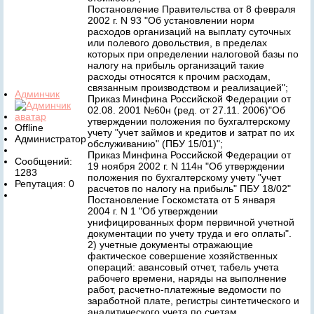
Постановление Правительства от 8 февраля
2002 г. N 93 "Об установлении норм
расходов организаций на выплату суточных
или полевого довольствия, в пределах
которых при определении налоговой базы по
налогу на прибыль организаций такие
расходы относятся к прочим расходам,
связанным производством и реализацией";
Админчик
Приказ Минфина Российской Федерации от
02.08. 2001 №60н (ред. от 27.11. 2006)"Об
утверждении положения по бухгалтерскому
Offline
учету "учет займов и кредитов и затрат по их
Администратор
обслуживанию" (ПБУ 15/01)";
Приказ Минфина Российской Федерации от
Сообщений:
19 ноября 2002 г. N 114н "Об утверждении
1283
положения по бухгалтерскому учету "учет
Репутация: 0
расчетов по налогу на прибыль" ПБУ 18/02"
Постановление Госкомстата от 5 января
2004 г. N 1 "Об утверждении
унифицированных форм первичной учетной
документации по учету труда и его оплаты".
2) учетные документы отражающие
фактическое совершение хозяйственных
операций: авансовый отчет, табель учета
рабочего времени, наряды на выполнение
работ, расчетно-платежные ведомости по
заработной плате, регистры синтетического и
аналитического учета по счетам