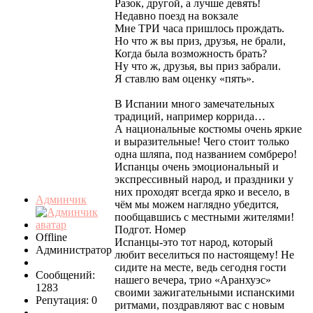
Разок, другой, а лучше девять!
Недавно поезд на вокзале
Мне ТРИ часа пришлось прождать.
Но что ж вы приз, друзья, не брали,
Когда была возможность брать?
Ну что ж, друзья, вы приз забрали.
Я ставлю вам оценку «пять».
В Испании много замечательных
традиций, например коррида…
А национальные костюмы очень яркие
и выразительные! Чего стоит только
одна шляпа, под названием сомбреро!
Испанцы очень эмоциональный и
экспрессивный народ, и праздники у
них проходят всегда ярко и весело, в
Админчик
чём мы можем наглядно убедится,
пообщавшись с местными жителями!
Подгот. Номер
Offline
Испанцы-это тот народ, который
Администратор
любит веселиться по настоящему! Не
сидите на месте, ведь сегодня гости
Сообщений:
нашего вечера, трио «Аранхуэс»
1283
своими зажигательными испанскими
Репутация: 0
ритмами, поздравляют вас с новым