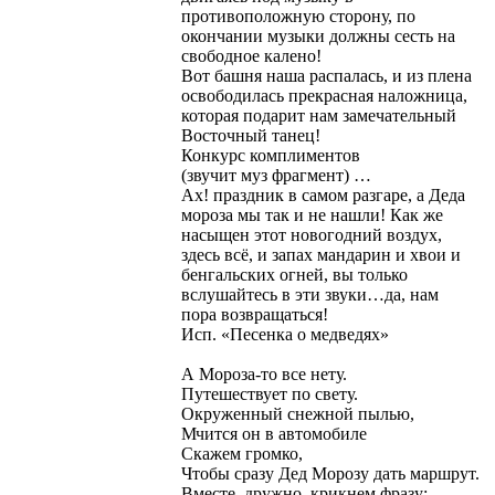
противоположную сторону, по
окончании музыки должны сесть на
свободное калено!
Вот башня наша распалась, и из плена
освободилась прекрасная наложница,
которая подарит нам замечательный
Восточный танец!
Конкурс комплиментов
(звучит муз фрагмент) …
Ах! праздник в самом разгаре, а Деда
мороза мы так и не нашли! Как же
насыщен этот новогодний воздух,
здесь всё, и запах мандарин и хвои и
бенгальских огней, вы только
вслушайтесь в эти звуки…да, нам
пора возвращаться!
Исп. «Песенка о медведях»
А Мороза-то все нету.
Путешествует по свету.
Окруженный снежной пылью,
Мчится он в автомобиле
Скажем громко,
Чтобы сразу Дед Морозу дать маршрут.
Вместе, дружно, крикнем фразу: