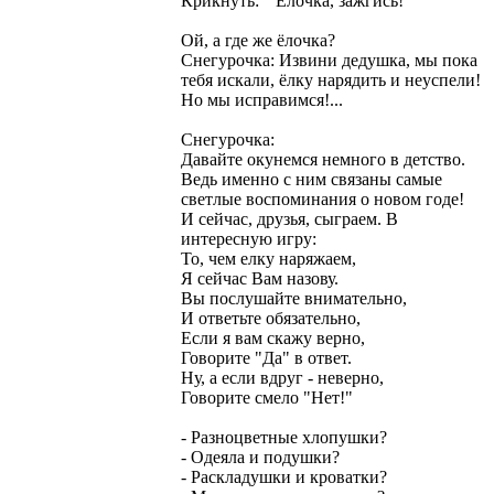
Крикнуть: “ Ёлочка, зажгись!”
Ой, а где же ёлочка?
Снегурочка: Извини дедушка, мы пока
тебя искали, ёлку нарядить и неуспели!
Но мы исправимся!...
Снегурочка:
Давайте окунемся немного в детство.
Ведь именно с ним связаны самые
светлые воспоминания о новом годе!
И сейчас, друзья, сыграем. В
интересную игру:
То, чем елку наряжаем,
Я сейчас Вам назову.
Вы послушайте внимательно,
И ответьте обязательно,
Если я вам скажу верно,
Говорите "Да" в ответ.
Ну, а если вдруг - неверно,
Говорите смело "Нет!"
- Разноцветные хлопушки?
- Одеяла и подушки?
- Раскладушки и кроватки?