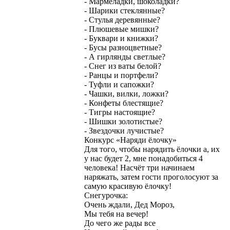
- Мармеладки, шоколадки?
- Шарики стеклянные?
- Стулья деревянные?
- Плюшевые мишки?
- Буквари и книжки?
- Бусы разноцветные?
- А гирлянды светлые?
- Снег из ваты белой?
- Ранцы и портфели?
- Туфли и сапожки?
- Чашки, вилки, ложки?
- Конфеты блестящие?
- Тигры настоящие?
- Шишки золотистые?
- Звездочки лучистые?
Конкурс «Наряди ёлочку»
Для того, чтобы нарядить ёлочки а, их
у нас будет 2, мне понадобиться 4
человека! Насчёт три начинаем
наряжать, затем гости проголосуют за
самую красивую ёлочку!
Снегурочка:
Очень ждали, Дед Мороз,
Мы тебя на вечер!
До чего же рады все