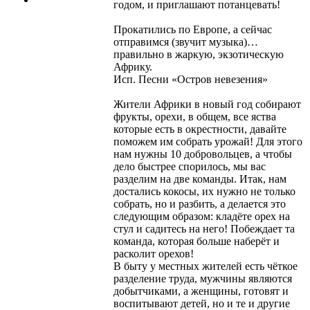
годом, и приглашают потанцевать!
Прокатились по Европе, а сейчас
отправимся (звучит музыка)…
правильно в жаркую, экзотическую
Африку.
Исп. Песни «Остров невезения»
Жители Африки в новый год собирают
фрукты, орехи, в общем, все яства
которые есть в окрестности, давайте
поможем им собрать урожай! Для этого
нам нужны 10 добровольцев, а чтобы
дело быстрее спорилось, мы вас
разделим на две команды. Итак, нам
достались кокосы, их нужно не только
собрать, но и разбить, а делается это
следующим образом: кладёте орех на
стул и садитесь на него! Побеждает та
команда, которая больше наберёт и
расколит орехов!
В быту у местных жителей есть чёткое
разделение труда, мужчины являются
добытчиками, а женщины, готовят и
воспитывают детей, но и те и другие