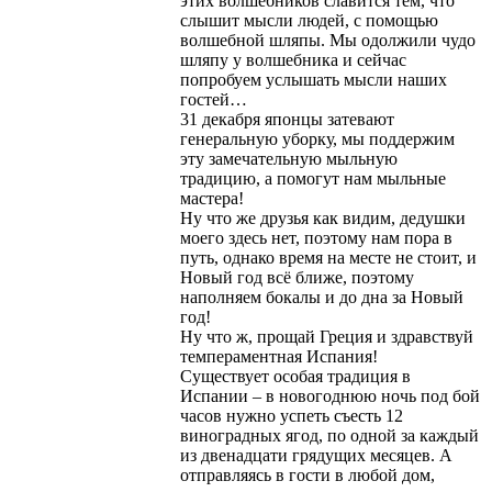
этих волшебников славится тем, что
слышит мысли людей, с помощью
волшебной шляпы. Мы одолжили чудо
шляпу у волшебника и сейчас
попробуем услышать мысли наших
гостей…
31 декабря японцы затевают
генеральную уборку, мы поддержим
эту замечательную мыльную
традицию, а помогут нам мыльные
мастера!
Ну что же друзья как видим, дедушки
моего здесь нет, поэтому нам пора в
путь, однако время на месте не стоит, и
Новый год всё ближе, поэтому
наполняем бокалы и до дна за Новый
год!
Ну что ж, прощай Греция и здравствуй
темпераментная Испания!
Существует особая традиция в
Испании – в новогоднюю ночь под бой
часов нужно успеть съесть 12
виноградных ягод, по одной за каждый
из двенадцати грядущих месяцев. А
отправляясь в гости в любой дом,