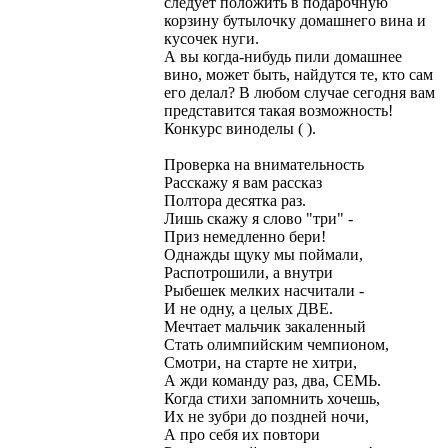
следует положить в подарочную
корзину бутылочку домашнего вина и
кусочек нуги.
А вы когда-нибудь пили домашнее
вино, может быть, найдутся те, кто сам
его делал? В любом случае сегодня вам
представится такая возможность!
Конкурс виноделы ( ).
Проверка на внимательность
Расскажу я вам рассказ
Полтора десятка раз.
Лишь скажу я слово "три" -
Приз немедленно бери!
Однажды щуку мы поймали,
Распотрошили, а внутри
Рыбешек мелких насчитали -
И не одну, а целых ДВЕ.
Мечтает мальчик закаленный
Стать олимпийским чемпионом,
Смотри, на старте не хитри,
А жди команду раз, два, СЕМЬ.
Когда стихи запомнить хочешь,
Их не зубри до поздней ночи,
А про себя их повтори