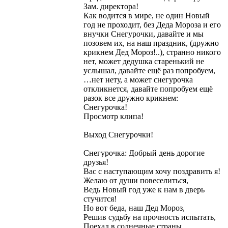
Зам. директора!
Как водится в мире, не один Новый
год не проходит, без Деда Мороза и его
внучки Снегурочки, давайте и мы
позовем их, на наш праздник, (дружно
крикнем Дед Мороз!..), странно никого
нет, может дедушка старенький не
услышал, давайте ещё раз попробуем,
…нет нету, а может снегурочка
откликнется, давайте попробуем ещё
разок все дружно крикнем:
Снегурочка!
Просмотр клипа!
Выход Снегурочки!
Снегурочка: Добрый день дорогие
друзья!
Вас с наступающим хочу поздравить я!
Желаю от души повеселиться,
Ведь Новый год уже к нам в дверь
стучится!
Но вот беда, наш Дед Мороз,
Решив судьбу на прочность испытать,
Поехал в солнечные страны,