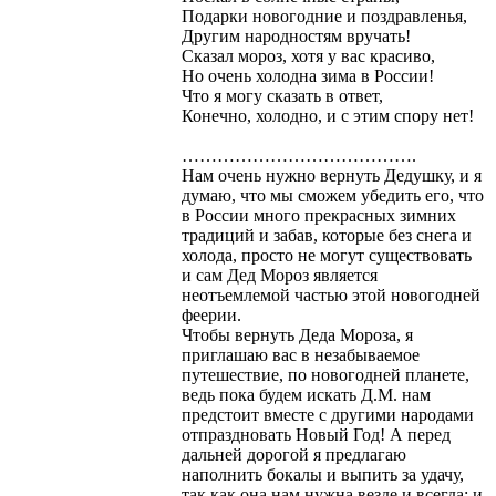
Подарки новогодние и поздравленья,
Другим народностям вручать!
Сказал мороз, хотя у вас красиво,
Но очень холодна зима в России!
Что я могу сказать в ответ,
Конечно, холодно, и с этим спору нет!
………………………………….
Нам очень нужно вернуть Дедушку, и я
думаю, что мы сможем убедить его, что
в России много прекрасных зимних
традиций и забав, которые без снега и
холода, просто не могут существовать
и сам Дед Мороз является
неотъемлемой частью этой новогодней
феерии.
Чтобы вернуть Деда Мороза, я
приглашаю вас в незабываемое
путешествие, по новогодней планете,
ведь пока будем искать Д.М. нам
предстоит вместе с другими народами
отпраздновать Новый Год! А перед
дальней дорогой я предлагаю
наполнить бокалы и выпить за удачу,
так как она нам нужна везде и всегда: и