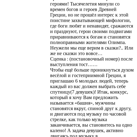
героями! Тысячелетия минули со
времен богов и героев Древней
Греции, но не прошёл интерес к этой
поистине захватывающей мифологии,
где боги любят и ненавидят, сражаются
и празднуют, герои своими подвигами
приравниваются к богам и становятся
полноправными жителями Олимпа.
Неужели мы еще верим в сказки?.. Или
же не сказки это вовсе…
Сценка : (постановочный номер) после
выступления тост……
Чтобы ещё больше проникнуться духом
весёлой и гостеприимной Греции, я
приглашаю 6 молодых людей, теперь
каждый из вас должен выбрать себе
спутницу(7 девушек)! Итак, конкурс,
который я хочу Вам предложить
называется «башня», мужчины
становятся вкруг, спиной друг к другу,
и двигаются под музыку по часовой
стрелке, как только музыка
заканчивается, вы становитесь на одно
калено! А задача девушек, активно
двигаясь под музыку в