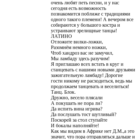
очень любят петь песни, и у нас
сегодня есть возможность
познакомится поближе с традициями
одного такого племени! А вечером все
собираются у большого костра и
устраивают зрелищные танцы!
ЛАТИНО
Отложите вилки-ложки,
Разомнём немного ножки,
Чтоб хандроз вас не замучил,
Мы ламбаду здесь разучим!
Я приглашаю всех встать в круг и
станцевать с нашими новыми друзьями
зажигательную ламбаду! Дорогие
гости никому не расходиться, ведь мы
продолжаем танцевать и веселиться!
Танц. Блок.
Дружно, весело плясали
А покушать не пора ли?
Да испить вина игрива?
Да послушать тост шутливый?
Поскорей за стол ступайте
И бокалы наполняйте!
Как мы видим в Африке нет Д.М.,а это
значит, что пора отправляться дальше и