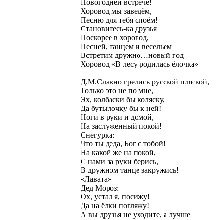
Новогодней встрече!
Хоровод мы заведём,
Песню для тебя споём!
Становитесь-ка друзья
Поскорее в хоровод,
Песней, танцем и весельем
Встретим дружно…новый год
Хоровод «В лесу родилась ёлочка»
Д.М.Славно грелись русской пляской,
Только это не по мне,
Эх, колбаски бы коляску,
Да бутылочку бы к ней!
Ноги в руки и домой,
На заслуженный покой!
Снегурка:
Что ты деда, Бог с тобой!
На какой же на покой,
С нами за руки берись,
В дружном танце закружись!
«Лавата»
Дед Мороз:
Ох, устал я, посижу!
Да на ёлки погляжу!
А вы друзья не уходите, а лучше