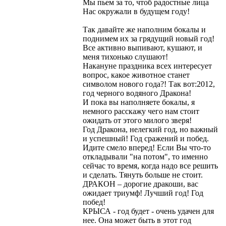
Мы пьем за то, чтоб радостные лица
Нас окружали в будущем году!
Так давайте же наполним бокалы и
поднимем их за грядущий новый год!
Все активно выпивают, кушают, и
меня тихонько слушают!
Накануне праздника всех интересует
вопрос, какое животное станет
символом нового года?! Так вот:2012,
год черного водяного Дракона!
И пока вы наполняете бокалы, я
немного расскажу чего нам стоит
ожидать от этого милого зверя!
Год Дракона, нелегкий год, но важный
и успешный! Год сражений и побед.
Идите смело вперед! Если Вы что-то
откладывали "на потом", то именно
сейчас то время, когда надо все решить
и сделать. Тянуть больше не стоит.
ДРАКОН – дорогие дракоши, вас
ожидает триумф! Лучший год! Год
побед!
КРЫСА - год будет - очень удачен для
нее. Она может быть в этот год