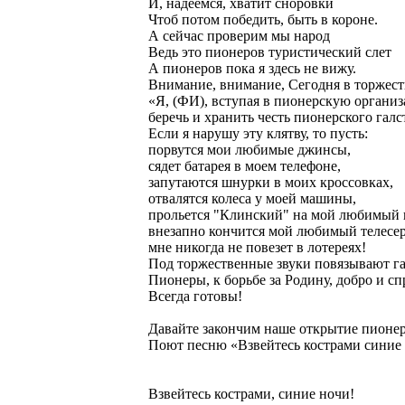
И, надеемся, хватит сноровки
Чтоб потом победить, быть в короне.
А сейчас проверим мы народ
Ведь это пионеров туристический слет
А пионеров пока я здесь не вижу.
Внимание, внимание, Сегодня в торжес
«Я, (ФИ), вступая в пионерскую органи
беречь и хранить честь пионерского галс
Если я нарушу эту клятву, то пусть:
порвутся мои любимые джинсы,
сядет батарея в моем телефоне,
запутаются шнурки в моих кроссовках,
отвалятся колеса у моей машины,
прольется "Клинский" на мой любимый 
внезапно кончится мой любимый телесер
мне никогда не повезет в лотереях!
Под торжественные звуки повязывают га
Пионеры, к борьбе за Родину, добро и сп
Всегда готовы!
Давайте закончим наше открытие пионе
Поют песню «Взвейтесь кострами синие
Взвейтесь кострами, синие ночи!