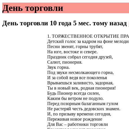
День торговли
День торговли
10 года 5 мес. тому назад
1. ТОРЖЕСТВЕННОЕ ОТКРЫТИЕ ПРАЗД
Детский голос за кадром на фоне мелоди
Песни звенят, горны трубят,
На юге, востоке и севере.
Праздник собрал сегодня друзей,
Салют, пионерия.
Звук горна.
Под звуки несмолкающего горна,
И за собой ведя все поколенья
Врываешься заливисто, задорная,
Ты в новый век, родная пионерия!
Будь Пионер всегда силен,
Каким бы ветром не подуло.
Перед позорным балаганным гулом
Не растеряй честь дедовских знамен.
И, по призыву времени сегодня,
Переживая новое рождение
Для Вас – работники торговли