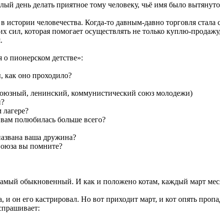
лый день делать приятное тому человеку, чьё имя было вытянуто
в истории человечества. Когда-то давным-давно торговля стала
х сил, которая помогает осуществлять не только куплю-продажу,
.
пионерском детстве»:
, как оно проходило?
оюзный, ленинский, коммунистический союз молодежи)
и?
 лагере?
 вам полюбилась больше всего?
 названа ваша дружина?
Союза вы помните?
, самый обыкновенный. И как и положено котам, каждый март мес
 и он его кастрировал. Но вот приходит март, и кот опять пропад
спрашивает: