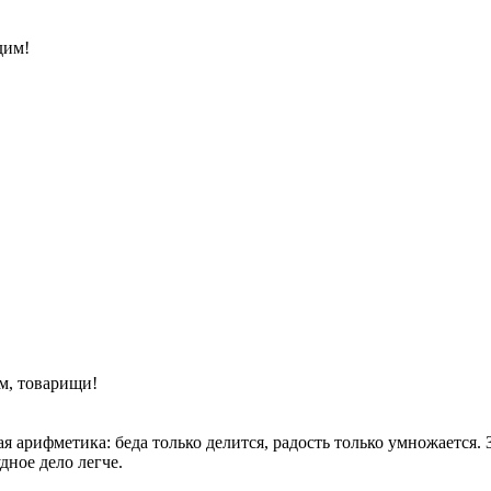
дим!
м, товарищи!
арифметика: беда только делится, радость только умножается. Зн
удное дело легче.