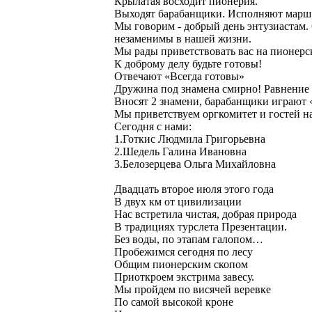
Крылатая восходит пионерия.
Выходят барабанщики. Исполняют марш
Мы говорим - добрый день энтузиастам.
незаменимы в нашей жизни.
Мы рады приветствовать вас на пионерск
К доброму делу будьте готовы!
Отвечают «Всегда готовы»
Дружина под знамена смирно! Равнение 
Вносят 2 знамени, барабанщики играют
Мы приветствуем оргкомитет и гостей н
Сегодня с нами:
1.Готкис Людмила Григорьевна
2.Шедель Галина Ивановна
3.Белозерцева Ольга Михайловна
Двадцать второе июля этого года
В двух км от цивилизации
Нас встретила чистая, добрая природа
В традициях турслета Презентации.
Без воды, по этапам галопом…
Пробежимся сегодня по лесу
Общим пионерским скопом
Приоткроем экстрима завесу.
Мы пройдем по висячей веревке
По самой высокой кроне