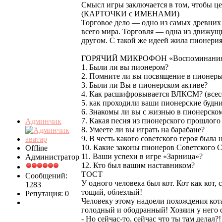
Смысл игры заключается в том, чтобы це
(КАРТОЧКИ с ИМЕНАМИ)
Торговое дело — одно из самых древних 
всего мира. Торговля — одна из движущи
другом. С такой же идеей жила пионерия
ГОРЯЧИЙ МИКРОФОН «Воспоминания о 
1. Были ли вы пионером?
2. Помните ли вы посвящение в пионеры
3. Были ли Вы в пионерском активе?
4. Как расшифровывается ВЛКСМ? (всес
5. как проходили ваши пионерские будн
6. Знакомы ли вы с жизнью в пионерском
7. Какая песня из пионерского прошлого
Админчик
8. Умеете ли вы играть на барабане?
9. В честь какого советского героя была
10. Какие законы пионеров Советского 
Offline
11. Ваши успехи в игре «Зарница»?
Администратор
12. Кто был вашим наставником?
ТОСТ
Сообщений:
У одного человека был кот. Кот как кот
1283
тощий, облезлый!
Репутация: 0
Человеку этому надоели похождения кота,
голодный и ободранный! Хозяин у него 
- Но сейчас-то, сейчас что ты там делал?!