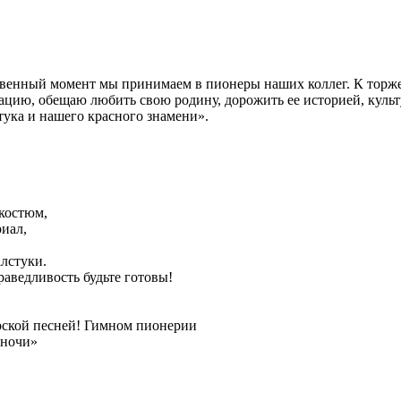
твенный момент мы принимаем в пионеры наших коллег. К тор
зацию, обещаю любить свою родину, дорожить ее историей, куль
тука и нашего красного знамени».
костюм,
иал,
лстуки.
раведливость будьте готовы!
рской песней! Гимном пионерии
 ночи»