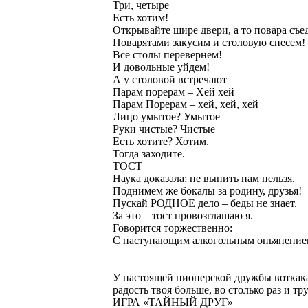
Три, четыре
Есть хотим!
Открывайте шире двери, а то повара съе
Поварятами закусим и столовую снесем!
Все столы перевернем!
И довольные уйдем!
А у столовой встречают
Парам порерам – Хей хей
Парам Порерам – хей, хей, хей
Лицо умытое? Умытое
Руки чистые? Чистые
Есть хотите? Хотим.
Тогда заходите.
ТОСТ
Наука доказала: не выпить нам нельзя.
Поднимем же бокалы за родину, друзья!
Пускай РОДНОЕ дело – беды не знает.
За это – тост провозглашаю я.
Говорится торжественно:
С наступающим алкогольным опьянение
У настоящей пионерской дружбы воткакая 
радость твоя больше, во столько раз и тр
ИГРА «ТАЙНЫЙ ДРУГ»