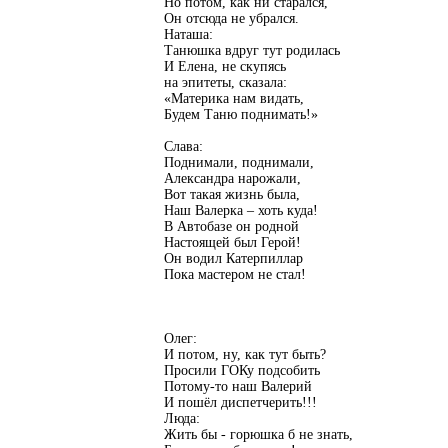
Но потом, как ни старался,
Он отсюда не убрался.
Наташа:
Танюшка вдруг тут родилась
И Елена, не скупясь
на эпитеты, сказала:
«Материка нам видать,
Будем Таню поднимать!»
Слава:
Поднимали, поднимали,
Александра нарожали,
Вот такая жизнь была,
Наш Валерка – хоть куда!
В Автобазе он родной
Настоящей был Герой!
Он водил Катерпиллар
Пока мастером не стал!
Олег:
И потом, ну, как тут быть?
Просили ГОКу подсобить
Потому-то наш Валерий
И пошёл диспетчерить!!!
Люда:
Жить бы - горюшка б не знать,