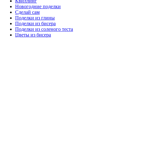
Квиллинг
Новогодние поделки
Сделай сам
Поделки из глины
Поделки из бисера
Поделки из соленого теста
Цветы из бисера
Сайт для родителей и детей
Главная
О проекте
Раскраски
Форум
Мой мир
Одноклассники
Facebook
Google +