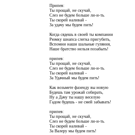
Припев:
Ты прощай, не скучай,
Слез не будем больше ли-и-ть.
Ты скорей наливай -
За удачу мы будем пить!
Когда сядешь в своей ты компании
Рюмку шнапса слегка пригубить,
Вспомни наши шальные гуляния,
Наше братство нельзя позабыть!
припев:
Ты прощай, не скучай,
Слез не будем больше ли-и-ть.
Ты скорей наливай -
За Удачный мы будем пить!
Как возьмете фазенду вы новую
Будешь там урожай собирать,
Ну а Дачу ты нашу веселую
Гадом будешь - не смей забывать!
припев:
Ты прощай, не скучай,
Слез не будем больше ли-и-ть.
Ты скорей наливай -
За Валеру мы будем пить!