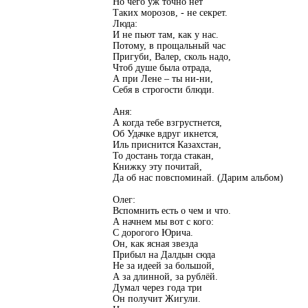
Но чего уж точно нет
Таких морозов, - не секрет.
Люда:
И не пьют там, как у нас.
Потому, в прощальный час
Пригуби, Валер, сколь надо,
Чтоб душе была отрада,
А при Лене – ты ни-ни,
Себя в строгости блюди.
Аня:
А когда тебе взгрустнется,
Об Удачке вдруг икнется,
Иль приснится Казахстан,
То достань тогда стакан,
Книжку эту почитай,
Да об нас повспоминай. (Дарим альбом)
Олег:
Вспомнить есть о чем и что.
А начнем мы вот с кого:
С дорогого Юрича.
Он, как ясная звезда
Прибыл на Далдын сюда
Не за идеей за большой,
А за длинной, за рублёй.
Думал через года три
Он получит Жигули.