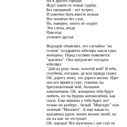
Их в других городах
Ждут какие-то новые судьбы.
Без прощаний - нет встреч,
И навечно быть вместе нельзя.
Все понятно без слов,
Но, наверно, никто не осудит
Эти слезы, когда
Навсегда
уезжают друзья.
Ведущий объявляет, что случайно "на
огонек" поздравить юбиляра зашла одна
женщина. Перед гостями появляется
"цыганка". Она предлагает погадать
юбиляру.
"Дай-ка руку твою, золотой мой! Я тебе,
голубчик, погадаю, да всю правду скажу.
Ой, дорогу вижу, это дорога жизни. Идет
она все время в гору, станешь ты,
бриллиантовый мой, большим
начальником. Ой, женщины тебя будут
любить, но ты будешь непоколебим, как
скала. Еще машина у тебя будет, вот
только не разберу - белый "Мерседес" или
зеленый "Москвич". А еще какая-то
красавица вдоль линии жизни твоей, ну
ни на шаг не отступает.
Ой, хороша! Все мужчины с нее глаз не