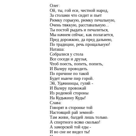
Олег:
Ой, ты, гой еси, честной народ,
За столами что сидит и пьет
Рюмку горькую, рюмку печальную,
Очень тяжкую, расставальную...
Ты постой рыдать и печалиться,
Мы начнем сейчас, как полагается,
Пред дорожкою, да пред дальнею,
По традиции, речь прощальную!
Наташа:
Собралися у стола
Все соседи и друзья,
Чтоб поесть, попеть, попить,
И Валеру проводить.
По причине по такой
Будет нынче пир горой.
Эй, Удачнинцы, гуляй -
И Валеру провожай
Из родимой стороны
На Кудыкину Куды!
Слава:
Говорят в сторонке той
Настоящий рай земной-
Там живи, балдей лишь только.
А спиртного всяко сколько!
А заморской той еды -
И во сне не видел ты!