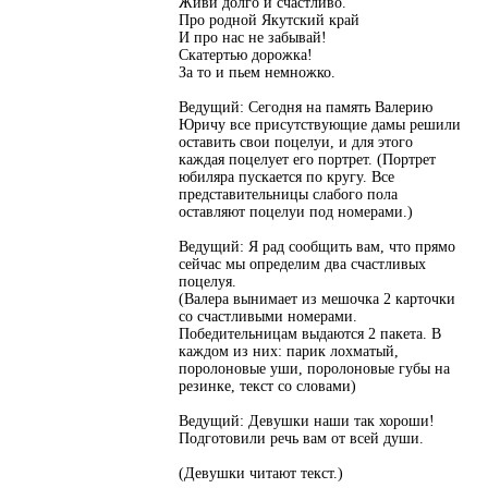
Живи долго и счастливо.
Про родной Якутский край
И про нас не забывай!
Скатертью дорожка!
За то и пьем немножко.
Ведущий: Сегодня на память Валерию
Юричу все присутствующие дамы решили
оставить свои поцелуи, и для этого
каждая поцелует его портрет. (Портрет
юбиляра пускается по кругу. Все
представительницы слабого пола
оставляют поцелуи под номерами.)
Ведущий: Я рад сообщить вам, что прямо
сейчас мы определим два счастливых
поцелуя.
(Валера вынимает из мешочка 2 карточки
со счастливыми номерами.
Победительницам выдаются 2 пакета. В
каждом из них: парик лохматый,
поролоновые уши, поролоновые губы на
резинке, текст со словами)
Ведущий: Девушки наши так хороши!
Подготовили речь вам от всей души.
(Девушки читают текст.)