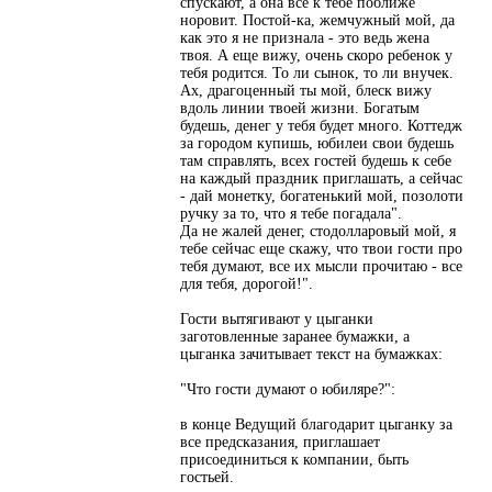
спускают, а она все к тебе поближе
норовит. Постой-ка, жемчужный мой, да
как это я не признала - это ведь жена
твоя. А еще вижу, очень скоро ребенок у
тебя родится. То ли сынок, то ли внучек.
Ах, драгоценный ты мой, блеск вижу
вдоль линии твоей жизни. Богатым
будешь, денег у тебя будет много. Коттедж
за городом купишь, юбилеи свои будешь
там справлять, всех гостей будешь к себе
на каждый праздник приглашать, а сейчас
- дай монетку, богатенький мой, позолоти
ручку за то, что я тебе погадала".
Да не жалей денег, стодолларовый мой, я
тебе сейчас еще скажу, что твои гости про
тебя думают, все их мысли прочитаю - все
для тебя, дорогой!".
Гости вытягивают у цыганки
заготовленные заранее бумажки, а
цыганка зачитывает текст на бумажках:
"Что гости думают о юбиляре?":
в конце Ведущий благодарит цыганку за
все предсказания, приглашает
присоединиться к компании, быть
гостьей.