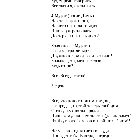
Будем речи говорить,
Веселиться, слезы лить...
4.Мурат (после Димы):
На столе арак стоит,
На него наш глаз глядит,
И пора уж разливать -
Достархан наш начинать!
Коля (после Мурата):
Раз-два, три-четыре -
Дружно в рюмки всем разлили!
Больше дела, меньше слов,
Будь готов?
Все: Всегда готов!
2 сцена
Все, что нажито таким трудом,
Распродал, пустой теперь твой дом.
Стенку, кухню ты продал -
Лишь хомус на память взял (дарим хамус)
Из Якутских Северов в твой новый дом!!!
Нету слов - одна слеза в груди.
Что ждет тебя, Валера, впереди?