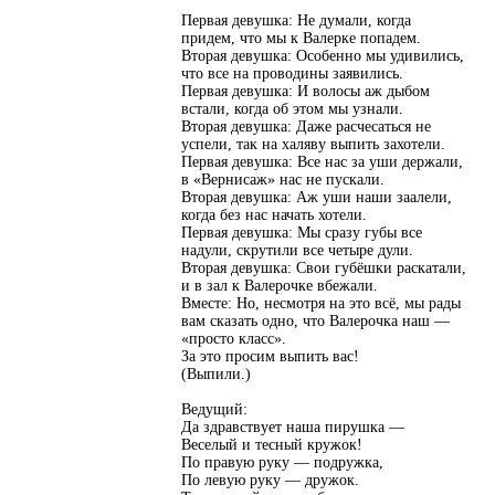
Первая девушка: Не думали, когда
придем, что мы к Валерке попадем.
Вторая девушка: Особенно мы удивились,
что все на проводины заявились.
Первая девушка: И волосы аж дыбом
встали, когда об этом мы узнали.
Вторая девушка: Даже расчесаться не
успели, так на халяву выпить захотели.
Первая девушка: Все нас за уши держали,
в «Вернисаж» нас не пускали.
Вторая девушка: Аж уши наши заалели,
когда без нас начать хотели.
Первая девушка: Мы сразу губы все
надули, скрутили все четыре дули.
Вторая девушка: Свои губёшки раскатали,
и в зал к Валерочке вбежали.
Вместе: Но, несмотря на это всё, мы рады
вам сказать одно, что Валерочка наш —
«просто класс».
За это просим выпить вас!
(Выпили.)
Ведущий:
Да здравствует наша пирушка —
Веселый и тесный кружок!
По правую руку — подружка,
По левую руку — дружок.