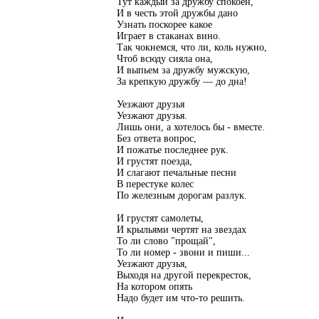
Тут каждый за дружбу спокоен,
И в честь этой дружбы дано
Узнать поскорее какое
Играет в стаканах вино.
Так чокнемся, что ли, коль нужно,
Чтоб всюду сияла она,
И выпьем за дружбу мужскую,
За крепкую дружбу — до дна!
Уезжают друзья
Уезжают друзья.
Лишь они, а хотелось бы - вместе.
Без ответа вопрос,
И пожатье последнее рук.
И грустят поезда,
И слагают печальные песни
В перестуке колес
По железным дорогам разлук.
И грустят самолеты,
И крыльями чертят на звездах
То ли слово "прощай",
То ли номер - звони и пиши...
Уезжают друзья,
Выходя на другой перекресток,
На котором опять
Надо будет им что-то решить.