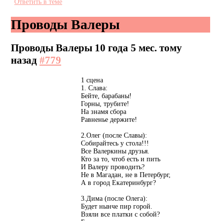
Ответить в теме
Проводы Валеры
Проводы Валеры
10 года 5 мес. тому
назад
#779
1 сцена
1. Слава:
Бейте, барабаны!
Горны, трубите!
На знамя сбора
Равненье держите!
2.Олег (после Славы):
Собирайтесь у стола!!!
Все Валеркины друзья.
Кто за то, чтоб есть и пить
И Валеру проводить?
Не в Магадан, не в Петербург,
А в город Екатеринбург?
3.Дима (после Олега):
Будет нынче пир горой.
Взяли все платки с собой?