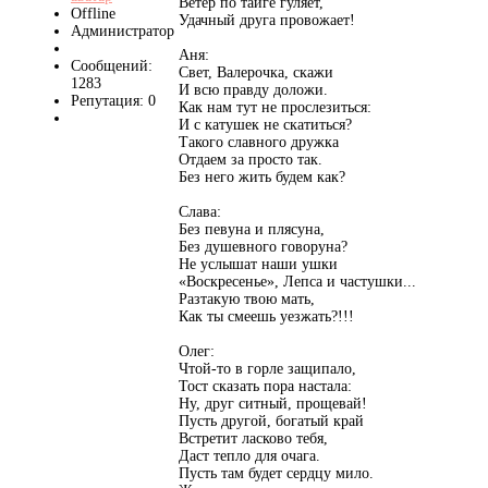
Ветер по тайге гуляет,
Offline
Удачный друга провожает!
Администратор
Аня:
Сообщений:
Свет, Валерочка, скажи
1283
И всю правду доложи.
Репутация: 0
Как нам тут не прослезиться:
И с катушек не скатиться?
Такого славного дружка
Отдаем за просто так.
Без него жить будем как?
Слава:
Без певуна и плясуна,
Без душевного говоруна?
Не услышат наши ушки
«Воскресенье», Лепса и частушки...
Разтакую твою мать,
Как ты смеешь уезжать?!!!
Олег:
Чтой-то в горле защипало,
Тост сказать пора настала:
Ну, друг ситный, прощевай!
Пусть другой, богатый край
Встретит ласково тебя,
Даст тепло для очага.
Пусть там будет сердцу мило.