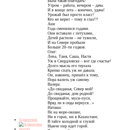
Была такая благодать!
Утром – работа, вечером – дача.
И в конце лета – конечно, удача!
Урожай был просто класс!
Кто не верит – тому в глаз!!!
Аня:
Года сменялися годами.
Они вставали с петухами,
Детей растили – не тужили,
И на Севере пробыли
Больше 20–ти годков.
Олег:
Лена, Таня, Саша, Настя
Уж в Свердловске – вот где счастье!
Долго мысль его терзала
Крепко спать уж не давала.
Он, наконец, пришёл к тому,
Пора валить уж самому.
Валера:
«До свиданья, Север мой!
До свиданья, дом родной!
Прощевайте, муси-пуси,
Вряд ли я сюда вернуся...»
Наташа:
Не на море-океане,
Ни в горах, ни в Казахстане,
Админчик
В тайге холодной и глухой
Нынче пир идет горой.