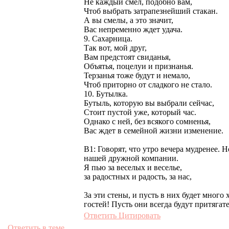
Не каждый смел, подобно вам,
Чтоб выбрать затрапезнейший стакан.
А вы смелы, а это значит,
Вас непременно ждет удача.
9. Сахарница.
Так вот, мой друг,
Вам предстоят свиданья,
Объятья, поцелуи и признанья.
Терзанья тоже будут и немало,
Чтоб приторно от сладкого не стало.
10. Бутылка.
Бутыль, которую вы выбрали сейчас,
Стоит пустой уже, который час.
Однако с ней, без всякого сомненья,
Вас ждет в семейной жизни изменение.
В1: Говорят, что утро вечера мудренее.
нашей дружной компании.
Я пью за веселых и веселье,
за радостных и радость, за нас,
3а эти стены, и пусть в них будет мног
гостей! Пусть они всегда будут притяга
Ответить
Цитировать
Ответить в теме