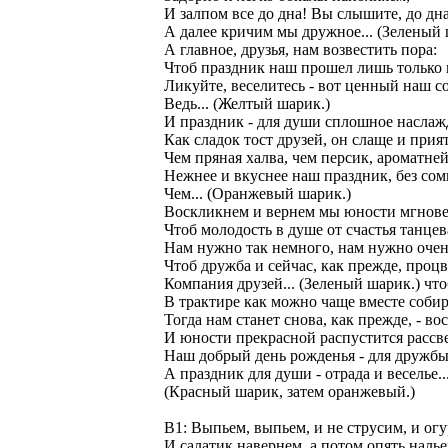
И залпом все до дна! Вы слышите, до дна
А далее кричим мы дружное... (Зеленый 
А главное, друзья, нам возвестить пора:
Чтоб праздник наш прошел лишь только н
Ликуйте, веселитесь - вот ценный наш со
Ведь... (Желтый шарик.)
И праздник - для души сплошное наслаж
Как сладок тост друзей, он слаще и прия
Чем пряная халва, чем персик, ароматней
Нежнее и вкуснее наш праздник, без сом
Чем... (Оранжевый шарик.)
Воскликнем и вернем мы юности мгновен
Чтоб молодость в душе от счастья танцев
Нам нужно так немного, нам нужно очен
Чтоб дружба и сейчас, как прежде, процв
Компания друзей... (Зеленый шарик.) чт
В трактире как можно чаще вместе собир
Тогда нам станет снова, как прежде, - во
И юности прекрасной распустится рассве
Наш добрый день рожденья - для дружбы
А праздник для души - отрада и веселье..
(Красный шарик, затем оранжевый.)
В1: Выпьем, выпьем, и не струсим, и ог
И салатик навернем, а потом опять налье