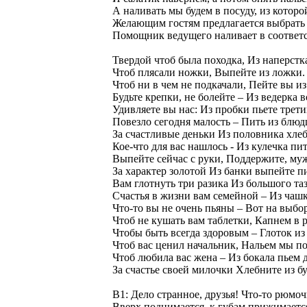
А наливать мы будем в посуду, из которо
Желающим гостям предлагается выбрать п
Помощник ведущего наливает в соответс
Твердой чтоб была походка, Из наперстка
Чтоб плясали ножки, Выпейте из ложки.
Чтоб ни в чем не подкачали, Пейте вы и
Будьте крепки, не болейте – Из ведерка в
Удивляете вы нас: Из пробки пьете трети
Повезло сегодня малость – Пить из блюд
За счастливые деньки Из половника хле
Кое-что для вас нашлось - Из кулечка пи
Выпейте сейчас с руки, Поддержите, му
За характер золотой Из банки выпейте п
Вам глотнуть три разика Из большого таз
Счастья в жизни вам семейной – Из чаш
Что-то вы не очень пьяны – Вот на выбо
Чтоб не кушать вам таблетки, Капнем в 
Чтобы быть всегда здоровым – Глоток из
Чтоб вас ценил начальник, Нальем мы п
Чтоб любила вас жена – Из бокала пьем д
За счастье своей милочки Хлебните из б
В1: Дело странное, друзья! Что-то рюмоч
Вверх поднимается, к губам прижимаетс