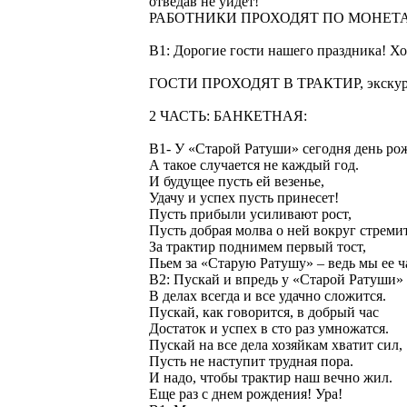
отведав не уйдет!
РАБОТНИКИ ПРОХОДЯТ ПО МОНЕТ
В1: Дорогие гости нашего праздника! Хо
ГОСТИ ПРОХОДЯТ В ТРАКТИР, экскурс
2 ЧАСТЬ: БАНКЕТНАЯ:
В1- У «Старой Ратуши» сегодня день ро
А такое случается не каждый год.
И будущее пусть ей везенье,
Удачу и успех пусть принесет!
Пусть прибыли усиливают рост,
Пусть добрая молва о ней вокруг стремит
За трактир поднимем первый тост,
Пьем за «Старую Ратушу» – ведь мы ее ч
В2: Пускай и впредь у «Старой Ратуши»
В делах всегда и все удачно сложится.
Пускай, как говорится, в добрый час
Достаток и успех в сто раз умножатся.
Пускай на все дела хозяйкам хватит сил,
Пусть не наступит трудная пора.
И надо, чтобы трактир наш вечно жил.
Еще раз с днем рождения! Ура!