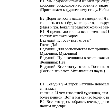
В1: Мы с удовольствием желаем трактир
здоровье, роскошное настроение и такие
(Приглашаем к фуршетному столу. Небол
В2: Дорогие гости нашего заведения! Я 
говорить их мы будем не просто, а по-р
(Идет игра. Бокал передается хозяйке зав
В1: Я предлагаю тост за все пожелания!
гостям: отвечать хором.
Ведущий: К тосту все готовы?
Гости: Да!
Ведущий: Для беспокойства нет причины
Мужчины: Мужчины!
Ведущий: Ну, а женщины в ответ, скажи
Женщины: Нет!
Ведущий: Все к тосту готовы. Гости на 
(Гости выпивают. Музыкальная пауза.)
В1: Сегодня у «Старой Ратуши» новосель
считалась
картина. И чем известней художник, тем
более ценной. Вот и мы сейчас будем с в
В2: Все, кто здесь собрался, очень дорог
нашем шедевре.