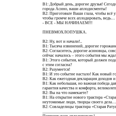
В1: Добрый день, дорогие друзья! Сегод
города Асино, ваши аплодисменты!
В2: Приготовьте Ваши глаза, чтобы всё 
чтобы громче всех аплодировать, ведь…
- ВСЕ - МЫ НАЧИНАЕМ!!!
ПНЕВМОХЛОПУШКА.
В2: Ну, вот и начали!..
В1: Тысяча извинений, дорогие горожане
В2: Согласитесь, дорогие асиновцы, сов
сейчас началось – этого события мы жда
В1: Этого события, который должен под
с этим согласна?
В2: Разумеется!
В1: И это событие настало! Как новый г
В2: Как ежегодная декларация доходов 
В1: Как небольшая, но важная победа да
гарантия качества и комфорта, великол
В2: Вы на что намекаете?
В1: На открытие нового трактира «Стар
неутомимые люди, творцы своего дела…
В2: Совладелицы трактира «Старая Рат
___________________________________
Попрошу всех аплодировать!