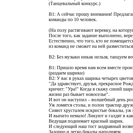
(Танцевальный конкурс.)
В1: А сейчас прошу внимания! Предлагаю
команды по 10 человек.
(На полу растягивают веревку, на котор
После того, как задание выполнено, вере
Естественно, что того, кто не помещаетс
из команд не сможет на ней разместитьс
В2: Без музыки никак нельзя, танцуем вес
В1: Пришло время нам всем вместе прои
(раздаем шарики)
В2: У вас в руках шарика четырех цвето
"Да здравствует, друзья, прекрасное Рож
кричит: "Ура!" Когда я скажу синий шар
жизни раз бывает новоселье".
И вот он наступил – волшебный день ро
Уж ломятся столы, и полон трактир друз
Сияют хрусталем искристые бокалы, уж г
И выпито немало! Ликуют и галдят в как
Ведущая поднимает красный шарик.
И следующий наш тост заздравный возв
Задорно и легко бокалы наполняем,