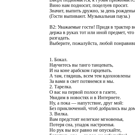
Вино нам подносит, поцелуев просит.
Значит, выпить дружно, за день рождень
(Гости выпивают. Музыкальная пауза.)
В2: Уважаемые гости! Придя в трактир в
держа в руках тот или иной предмет, чт
разгадать.
Выберите, пожалуйста, любой понравивш
1. Бокал.
Научитесь вы танго танцевать,
И на коне арабском гарцевать.
А там, глядишь, всем тем вдохновлены
За вами в свет потянемся и мы.
2. Тарелка.
О вас на первой полосе в газете,
Увидим в новостях и в Интернете.
Ну, а пока — напутствие, друг мой:
Без приключений, чтоб добрались вы до
3. Вилка.
Вам предстоят нелегкие мгновенья,
Потеря сна, упадок настроенья.
Но рук вы все равно не опускайте,