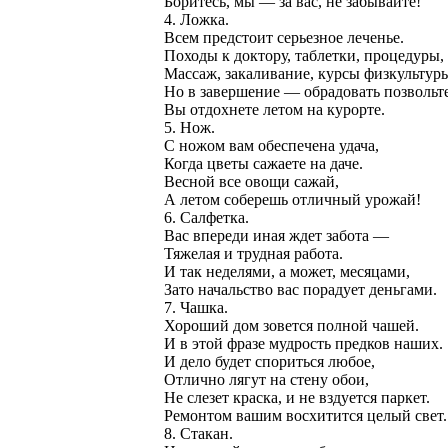
Боритесь, мы — за вас, не забывайте!
4. Ложка.
Всем предстоит серьезное леченье.
Походы к доктору, таблетки, процедуры,
Массаж, закаливание, курсы физкультур
Но в завершение — обрадовать позвольте
Вы отдохнете летом на курорте.
5. Нож.
С ножом вам обеспечена удача,
Когда цветы сажаете на даче.
Весной все овощи сажай,
А летом соберешь отличный урожай!
6. Салфетка.
Вас впереди иная ждет забота —
Тяжелая и трудная работа.
И так неделями, а может, месяцами,
Зато начальство вас порадует деньгами.
7. Чашка.
Хороший дом зовется полной чашей.
И в этой фразе мудрость предков наших.
И дело будет спориться любое,
Отлично лягут на стену обои,
Не слезет краска, и не вздуется паркет.
Ремонтом вашим восхитится целый свет.
8. Стакан.