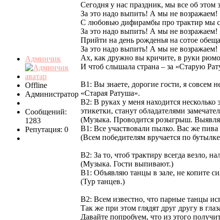
Сегодня у нас праздник, мы все об этом 
За это надо выпить! А мы не возражаем!
С любовью дифирамбы про трактир мы с
За это надо выпить! А мы не возражаем!
Прийти на день рожденья на сотое обещ
За это надо выпить! А мы не возражаем!
Ах, как дружно вы кричите, в руки рюмо
Админчик
И чтоб слышала страна – за «Старую Рат
В1: Вы знаете, дорогие гости, я совсем 
Offline
«Старая Ратуша».
Администратор
В2: В руках у меня находится несколько 
этикетки, станут обладателями замечател
Сообщений:
(Музыка. Проводится розыгрыш. Выявляе
1283
В1: Все участвовали пылко. Вас же пива
Репутация: 0
(Всем победителям вручается по бутылке
В2: За то, чтоб трактиру всегда везло, н
(Музыка. Гости выпивают.)
В1: Объявляю танцы в зале, не копите с
(Тур танцев.)
В2: Всем известно, что парные танцы ис
Так же при этом глядят друг другу в гла
Давайте попробуем, что из этого получит