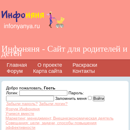
Инфоняня - Сайт для родителей и
детей
Главная
О проекте
Раскраски
Форум
Карта сайта
Контакты
Добро пожаловать,
Гость
Логин:
Пароль:
Запомнить меня
Забыли пароль?
Забыли логин?
Форум Инфоняня
Учимся вместе
Маркетинг, менеджмент, Внешнеэкономическая деятель
Совещания: цели, задачи, способы повышения
эффективности