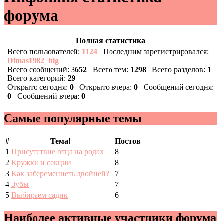
форума
Полная статистика
Всего пользователей:
1124
Последним зарегистрировался:
Dimas1982_hig
Всего сообщений:
3652
Всего тем:
1298
Всего разделов:
1
Всего категорий:
29
Открыто сегодня:
0
Открыто вчера:
0
Сообщений сегодня:
0
Сообщений вчера:
0
Самые популярные темы
#
Тема!
Постов
1
Присутствие отца на родах
8
2
Кружки и секции
8
3
Как забеременнеть двойней?
7
4
Зубы
7
5
Выбираем садик
6
Наиболее активные участники форума