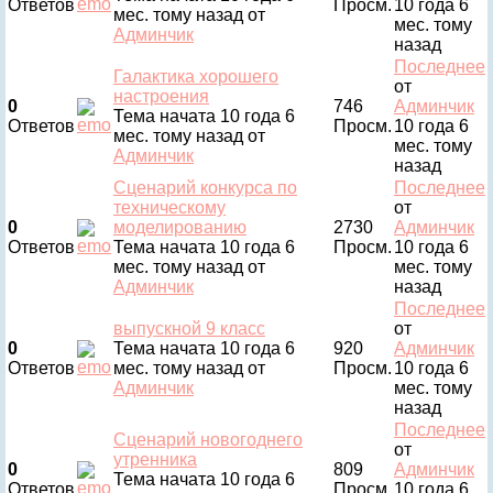
Ответов
Просм.
10 года 6
мес. тому назад
от
мес. тому
Админчик
назад
Последнее
Галактика хорошего
от
настроения
0
746
Админчик
Тема начата 10 года 6
Ответов
Просм.
10 года 6
мес. тому назад
от
мес. тому
Админчик
назад
Сценарий конкурса по
Последнее
техническому
от
0
моделированию
2730
Админчик
Ответов
Тема начата 10 года 6
Просм.
10 года 6
мес. тому назад
от
мес. тому
Админчик
назад
Последнее
выпускной 9 класс
от
0
Тема начата 10 года 6
920
Админчик
Ответов
мес. тому назад
от
Просм.
10 года 6
Админчик
мес. тому
назад
Последнее
Сценарий новогоднего
от
утренника
0
809
Админчик
Тема начата 10 года 6
Ответов
Просм.
10 года 6