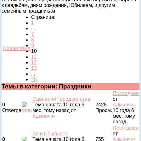
к свадьбам, дням рождения, Юбилеям, и другим
семейным праздникам
Страница:
1
...
7
8
9
Новая тема
10
11
12
13
...
28
Темы в категории: Праздники
Последнее
Сценарий Город детства
от
0
Тема начата 10 года 6
2428
Админчик
Ответов
мес. тому назад
от
Просм.
10 года 6
Админчик
мес. тому
назад
Последнее
Вечер 5 класса
от
0
Тема начата 10 года 6
755
Админчик