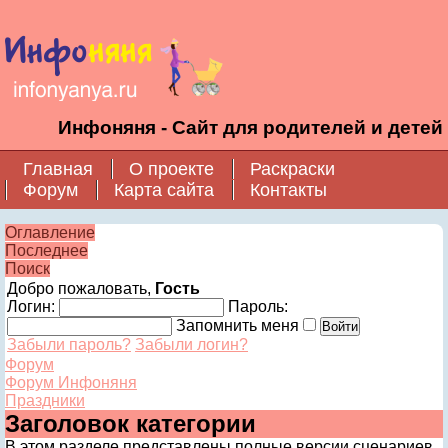
Инфоняня - Сайт для родителей и детей
Главная
О проекте
Раскраски
Форум
Карта сайта
Контакты
Оглавление
Последнее
Поиск
Добро пожаловать,
Гость
Логин:
Пароль:
Запомнить меня
Забыли пароль?
Забыли логин?
Форум
Форум Инфоняня
Праздники
Заголовок категории
В этом разделе представлены полные версии сценариев