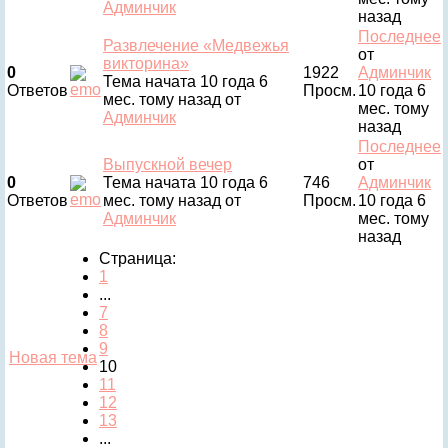
Админчик
назад
Последнее
Развлечение «Медвежья
от
викторина»
0
1922
Админчик
Тема начата 10 года 6
Ответов
Просм.
10 года 6
мес. тому назад
от
мес. тому
Админчик
назад
Последнее
Выпускной вечер
от
0
Тема начата 10 года 6
746
Админчик
Ответов
мес. тому назад
от
Просм.
10 года 6
Админчик
мес. тому
назад
Страница:
1
...
7
8
9
Новая тема
10
11
12
13
...