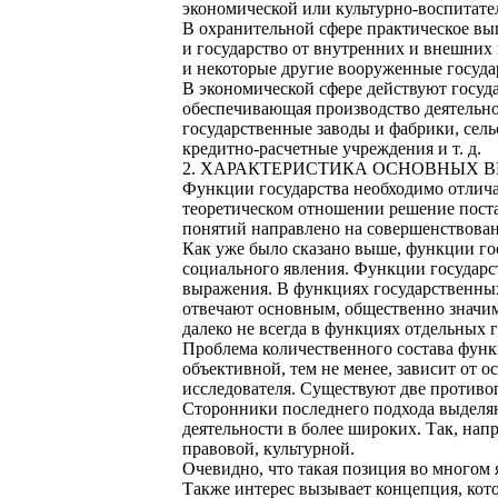
экономической или культурно-воспитател
В охранительной сфере практическое в
и государство от внутренних и внешних 
и некоторые другие вооруженные госуда
В экономической сфере действуют госуд
обеспечивающая производство деятельно
государственные заводы и фабрики, сель
кредитно-расчетные учреждения и т. д.
2. ХАРАКТЕРИСТИКА ОСНОВНЫХ 
Функции государства необходимо отличат
теоретическом отношении решение поста
понятий направлено на совершенствован
Как уже было сказано выше, функции гос
социального явления. Функции государс
выражения. В функциях государственных 
отвечают основным, общественно значимы
далеко не всегда в функциях отдельных 
Проблема количественного состава функц
объективной, тем не менее, зависит от о
исследователя. Существуют две противо
Сторонники последнего подхода выделя
деятельности в более широких. Так, нап
правовой, культурной.
Очевидно, что такая позиция во многом 
Также интерес вызывает концепция, ко