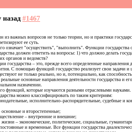
у назад
#1467
ин из важных вопросов не только теории, но и практики госуда
етизируют ее суть.
го означает "осуществить", "выполнить". Функции государства оч
арства должен ответить на вопросы: 1) что должно делать госуда
их органов и ведомств?
и государства – это, прежде всего определенные направления д
звития. С помощью функций государство реализует свои задачи и 
ествуют не только реально, но и, потенциально, как способност
 реальные основные направления деятельности государства и ег
циальном назначении.
го функций, которые изучаются разными отраслевыми науками.
ударства можно классифицировать по таким критериям:
законодательные, исполнительно–распорядительные, судебные и 
 – основные и второстепенные;
уществление – внутренние и внешние;
 жизни – экономические, политические, социальные, гуманитарн
– постоянные и временные. Все функции государства диалектиче