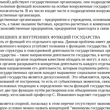
ьной) действуют государственные организации, они подразделяю
ыполнение функций возложено на особые вооруженные государс
посягательств. В их число входят части и подразделения вооруж
рственные организации.
арственные организации – предприятия и учреждения, основным
сть, а также оказание бытовых, кредитно-расчетных и коммунал
скохозяйственные предприятия, предприятия транспорта и связи (
ВНЕШНИХ И ВНУТРЕННИХ ФУНКЦИЙ ГОСУДАРСТВА
ь от функций его отдельного органа. Данная проблема имеет дво
вленного вопроса углубляет познания о функциях государства. 
ие структуры и повседневной деятельности государственных ор
ударства – такие направления деятельности государства, в кото
твенных органов подобным качеством обладать не могут; в них 
органов раскрывается конкретная деятельность каждого отдельн
м направлениям его деятельности, которым подчинена работа вс
государственных органов находит выражение социальное назначе
ий государства является дискуссионной. Это объясняется, прежд
снований её построения, то есть от субъективных моментов, свя
положных тенденции к определению числа функций государства:
ют две-три функции путём растворения или объединения отдель
ример, югославский профессор С. Иованович наделяет государст
является спорной, поскольку в этом перечне отсутствуют эконом
торую условно можно назвать концепцией "минимума государств