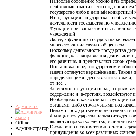
Наиболее обобщённо можно дать определ
необходимо отметить, что под понятием 
государство либо в данный конкретный м
Итак, функции государства – особый ме
деятельности государства по управлени
Функции призваны ответить на вопрос: ч
учреждений.
Далее, в функциях государства выражает
многосторонние связи с обществом.
Поскольку деятельность государства де
функции, как направления деятельности,
его развития, и представляют собой сред
Постановка перед государством и общес
задачи останутся нерешёнными. Такова д
определяющими здесь являются задачи, а 
от неё".
Зависимость функций от задач проявляет
содержание и, в-третьих, воздействуют 
Необходимо также отличать функции гос
органами, либо структурными подраздел
Админчик
Видами государственной деятельности я
Функции государства нельзя отождеств
являются правотворчество, исполнительн
Offline
Государство в соответствии с теми зада
Администратор
принуждения во всех различных сочетан