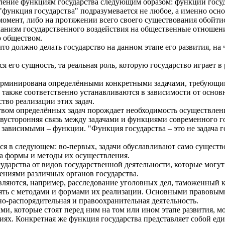
ение функциям государства следующим образом: функции госуда
"функция государства" подразумевается не любое, а именно основ
омент, либо на протяжении всего своего существования обойтис
ханизм государственного воздействия на общественные отноше
ю обществом.
то должно делать государство на данном этапе его развития, на
ся его сущность, та реальная роль, которую государство играет
терминирована определёнными конкретными задачами, требующими
 также соответственно устанавливаются в зависимости от основн
ство реализации этих задач.
твом определённых задач порождает необходимость осуществлен
вусторонняя связь между задачами и функциями современного го
зависимыми – функции. "Функция государства – это не задача го
ся в следующем: во-первых, задачи обуславливают само существ
на формы и методы их осуществления.
ударства от видов государственной деятельности, которые могу
ениями различных органов государства.
вляются, например, расследование уголовных дел, таможенный к
лять с методами и формами их реализации. Основными правовы
о-распорядительная и правоохранительная деятельность.
чами, которые стоят перед ним на том или ином этапе развития,
иях. Конкретная же функция государства представляет собой ед