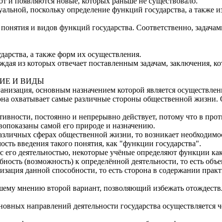
ют и появляются новые, которых раньше не существовало.
туальной, поскольку определение функций государства, а также 
понятия и видов функций государства. Соответственно, задачам
дарства, а также форм их осуществления.
каждая из которых отвечает поставленным задачам, заключения, 
ТИЕ И ВИДЫ
ганизация, основным назначением которой является осуществлен
 она охватывает самые различные стороны общественной жизни.
тивности, постоянно и непрерывно действует, потому что в проти
вопоказаны самой его природе и назначению.
 различных сферах общественной жизни, то возникает необходим
мость введения такого понятия, как "функции государства".
с его деятельностью, некоторые учёные определяют функции как
обность (возможность) к определённой деятельности, то есть об
лизация данной способности, то есть сторона в содержании прак
шему мнению второй вариант, позволяющий избежать отождествл
овных направлений деятельности государства осуществляется че