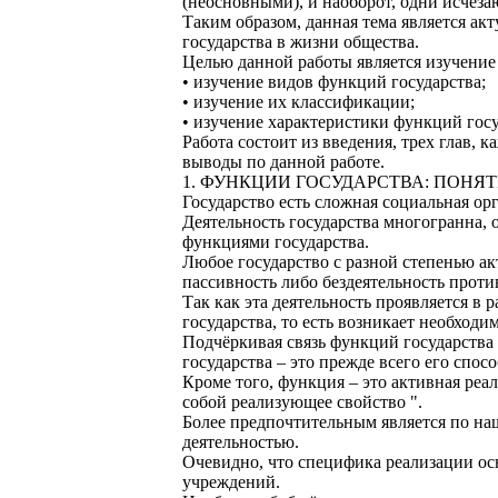
(неосновными), и наоборот, одни исчеза
Таким образом, данная тема является ак
государства в жизни общества.
Целью данной работы является изучение 
• изучение видов функций государства;
• изучение их классификации;
• изучение характеристики функций госу
Работа состоит из введения, трех глав, 
выводы по данной работе.
1. ФУНКЦИИ ГОСУДАРСТВА: ПОНЯ
Государство есть сложная социальная ор
Деятельность государства многогранна,
функциями государства.
Любое государство с разной степенью ак
пассивность либо бездеятельность проти
Так как эта деятельность проявляется в
государства, то есть возникает необходи
Подчёркивая связь функций государства 
государства – это прежде всего его спос
Кроме того, функция – это активная реа
собой реализующее свойство ".
Более предпочтительным является по на
деятельностью.
Очевидно, что специфика реализации осн
учреждений.