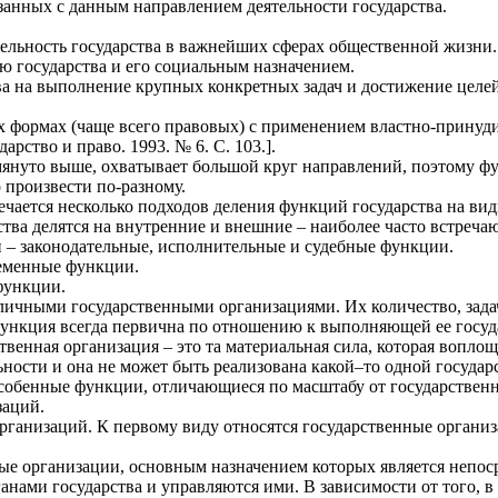
занных с данным направлением деятельности государства.
ельность государства в важнейших сферах общественной жизни.
ю государства и его социальным назначением.
ва на выполнение крупных конкретных задач и достижение целей
 формах (чаще всего правовых) с применением властно-принуд
арство и право. 1993. № 6. С. 103.].
омянуто выше, охватывает большой круг направлений, поэтому ф
 произвести по-разному.
ечается несколько подходов деления функций государства на ви
тва делятся на внутренние и внешние – наиболее часто встреча
и – законодательные, исполнительные и судебные функции.
ременные функции.
функции.
личными государственными организациями. Их количество, зада
ункция всегда первична по отношению к выполняющей ее госуда
ственная организация – это та материальная сила, которая вопл
ьности и она не может быть реализована какой–то одной госуда
особенные функции, отличающиеся по масштабу от государстве
заций.
рганизаций. К первому виду относятся государственные органи
ые организации, основным назначением которых является непос
анами государства и управляются ими. В зависимости от того, в