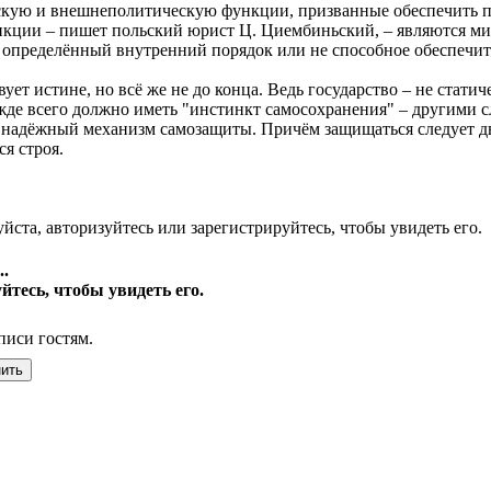
скую и внешнеполитическую функции, призванные обеспечить по
ункции – пишет польский юрист Ц. Циембиньский, – являются м
ь определённый внутренний порядок или не способное обеспечит
ует истине, но всё же не до конца. Ведь государство – не статич
жде всего должно иметь "инстинкт самосохранения" – другими с
 надёжный механизм самозащиты. Причём защищаться следует двоя
я строя.
йста, авторизуйтесь или зарегистрируйтесь, чтобы увидеть его.
.
йтесь, чтобы увидеть его.
писи гостям.