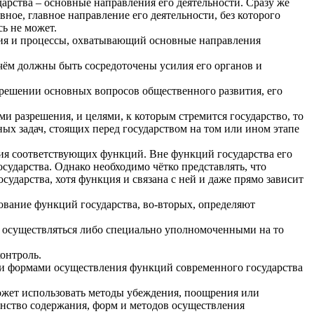
рства – основные направления его деятельности. Сразу же
ное, главное направление его деятельности, без которого
ь не может.
ния и процессы, охватывающий основные направления
 чём должны быть сосредоточены усилия его органов и
 в решении основных вопросов общественного развития, его
 разрешения, и целями, к которым стремится государство, то
ых задач, стоящих перед государством на том или ином этапе
ия соответствующих функций. Вне функций государства его
сударства. Однако необходимо чётко представлять, что
сударства, хотя функция и связана с ней и даже прямо зависит
ование функций государства, во-вторых, определяют
т осуществляться либо специально уполномоченными на то
онтроль.
ми формами осуществления функций современного государства
 может использовать методы убеждения, поощрения или
инство содержания, форм и методов осуществления