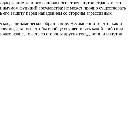
ддержание данного социального строя внутри страны и его
инимумом функций государства: не может прочно существовать
ь его защиту перед нападением со стороны агрессивных
еское, а динамическое образование. Несомненно то, что, как и
ловами, для того, чтобы вообще осуществлять какой–либо вид
ко: извне, то есть со стороны других государств, и изнутри,