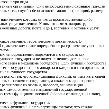
тся на три вида.
твенные организации. Они непосредственно охраняют граждан
енных сил, службы безопасности, милиция (полиция), разведка
 назначением которых является производственная либо
ьных услуг населению. К ним относятся, например,
железные дороги, почта и др.), торговых и бытовых услуг,
якое значение: теоретическое и практическое. В
В практическом плане определённое разграничение указанных
ганов
рых непосредственно выражается его сущность как
сущность государства не получает непосредственного
ого звена в механизме государства. Если функции государства
его государственного аппарата и каждого из его органов, то
ние и сущность государства.
е всего, тем, что классификация функций, являясь категорией
занных с целями исследования, а также от мировоззрения
 расширение их числа и, наоборот, минимизация.
ных самостоятельных направлений государственной
во тремя функциями: военной (оборона от нападения извне),
ические функции государства.
енных функций". Её приверженцы считают, что каждое