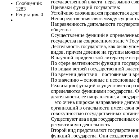
государственной власти, неразрывно свя
Сообщений:
Признаки функций государства:
1283
Устойчиво сложившаяся предметная деят
Репутация: 0
Непосредственная связь между сущность
Направленность деятельности государст
общества.
Осуществление функций в определенных
государства на современном этапе // Госуд
Деятельность государства, как было уп
видов, причем деление на группы можно
В научной юридической литературе встр
По сфере деятельности функции государс
По видам ветвей государственной власт
По времени действия – постоянные и в
По значению – основные и неосновные 
Реализация функций осуществляется раз
определяются функциями государства. Ф
деятельности, ее направление, а государ
– это очень широкое направление деятел
организаций в отдельности имеет свои 
совокупностью государственных органи
Существуют два вида государственных о
регулятивную деятельность.
Второй вид представляют государственн
функций государства. Они создаются орг