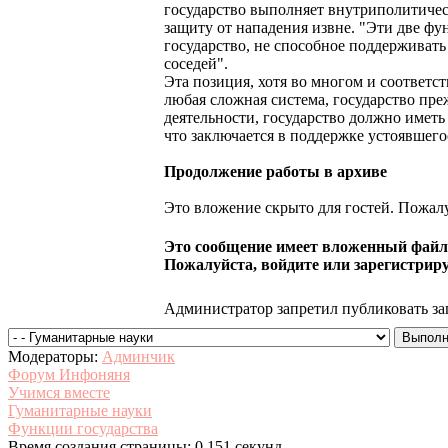
государство выполняет внутриполитиче
защиту от нападения извне. "Эти две ф
государство, не способное поддерживат
соседей".
Эта позиция, хотя во многом и соответств
любая сложная система, государство пре
деятельности, государство должно иметь
что заключается в поддержке устоявшегос
Продолжение работы в архиве
Это вложение скрыто для гостей. Пожалу
Это сообщение имеет вложенный файл.
Пожалуйста, войдите или зарегистриру
Администратор запретил публиковать за
Модераторы:
Админчик
Форум Инфоняня
Учимся вместе
Гуманитарные науки
Функции государства
Время создания страницы: 0.151 секунд