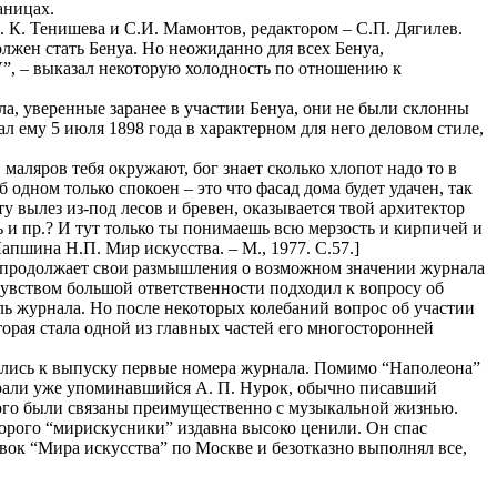
аницах.
. К. Тенишева и С.И. Мамонтов, редактором – С.П. Дягилев.
жен стать Бенуа. Но неожиданно для всех Бенуа,
, – выказал некоторую холодность по отношению к
ла, уверенные заранее в участии Бенуа, они не были склонны
л ему 5 июля 1898 года в характерном для него деловом стиле,
маляров тебя окружают, бог знает сколько хлопот надо то в
б одном только спокоен – это что фасад дома будет удачен, так
ту вылез из-под лесов и бревен, оказывается твой архитектор
ть и пр.? И тут только ты понимаешь всю мерзость и кирпичей и
апшина Н.П. Мир искусства. – М., 1977. С.57.]
а продолжает свои размышления о возможном значении журнала
 чувством большой ответственности подходил к вопросу об
роль журнала. Но после некоторых колебаний вопрос об участии
орая стала одной из главных частей его многосторонней
вились к выпуску первые номера журнала. Помимо “Наполеона”
грали уже упоминавшийся А. П. Нурок, обычно писавший
рого были связаны преимущественно с музыкальной жизнью.
торого “мирискусники” издавна высоко ценили. Он спас
вок “Мира искусства” по Москве и безотказно выполнял все,