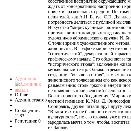
собственное восприятие окружающего мир
ждать от консервативно настроенной кр
новых выразительных средств. Поэтому 
ценителей, как А.Н. Бенуа, С.П. Дягиле
потребность делиться с публикой мыслям
Искусство “мирискусников” возникло “н
причуды виньеток модных тогда журнало
художников абрамцевского кружка И. Би
С точки зрения художественного метода,
живописцы. В графике мирискусников рис
“синтетический”, декоративный характер
графическому началу. Это объясняет и т
“исторического этюда”; включение живоп
музыкальный театр. Однако стремление к
созданию “большого стиля”, самым пара
Админчик
живописного толкованием его как декора
размельчанию столь яркого и энергичног
не появилось произведений всецело значи
Offline
Возникновению объединения “Мир искусс
Администратор
частной гимназии К. Мая: Д. Философов, 
Собираясь, друзья читали друг другу л
Сообщений:
“В занятиях их не было ни систематично
1283
культурности”, по его словам, уже в то 
Репутация: 0
зародилась мечта о том, чтобы, воспита
на Западе.