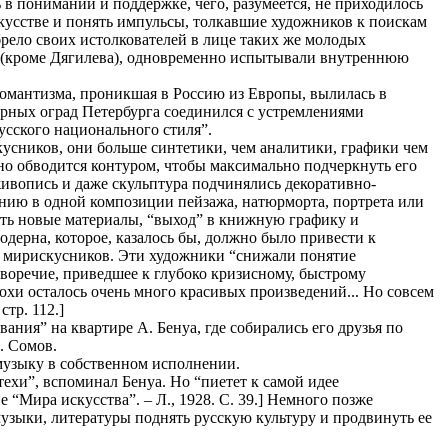
 в понимании и поддержке, чего, разумеется, не приходилось
скусстве и понять импульсы, толкавшие художников к поискам
рело своих истолкователей в лице таких же молодых
ми (кроме Дягилева), одновременно испытывали внутреннюю
романтизма, проникшая в Россию из Европы, вылилась в
орных оград Петербурга соединился с устремлениями
усского национального стиля”.
кусников, они больше синтетики, чем аналитики, графики чем
но обводится контуром, чтобы максимально подчеркнуть его
живопись и даже скульптура подчинялись декоративно-
нению в одной композиции пейзажа, натюрморта, портрета или
вать новые материалы, “выход” в книжную графику и
дерна, которое, казалось бы, должно было привести к
а мирискусников. Эти художники “снижали понятие
воречие, приведшее к глубоко кризисному, быстрому
охи осталось очень много красивых произведений... Но совсем
стр. 112.]
ия” на квартире А. Бенуа, где собирались его друзья по
К. Сомов.
 музыку в собственном исполнении.
техи”, вспоминал Бенуа. Но “пиетет к самой идее
 “Мира искусства”. – Л., 1928. С. 39.] Немного позже
 музыки, литературы поднять русскую культуру и продвинуть ее