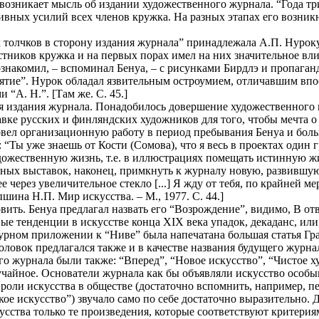
возникает мысль об издании художественного журнала. “Года три 
ивных усилий всех членов кружка. На разных этапах его возник
х толчков в сторону издания журнала” принадлежала А.П. Нурок
тников кружка и на первых порах имел на них значительное вл
знакомил, – вспоминал Бенуа, – с рисунками Бирдлэ и пропаганд
ятие”. Нурок обладал язвительным остроумием, отличавшим впос
“А. Н.”. [Там же. С. 45.]
ля издания журнала. Понадобилось довершение художественного 
вке русских и финляндских художников для того, чтобы мечта о
ровел организационную работу в период пребывания Бенуа и бол
: “Ты уже знаешь от Кости (Сомова), что я весь в проектах один
жественную жизнь, т.е. в иллюстрациях помещать истинную живо
ных выставок, наконец, примкнуть к журналу новую, развившу
через увеличительное стекло [...] Я жду от тебя, по крайней мер
пшина Н.П. Мир искусства. – М., 1977. С. 44.]
вить. Бенуа предлагал назвать его “Возрождение”, видимо, В от
ые тенденции в искусстве конца XIX века упадок, декаданс, или,
турном приложении к “Ниве” была напечатана большая статья Гр
ловок предлагался также и в качестве названия будущего журна
 журнала были также: “Вперед”, “Новое искусство”, “Чистое ху
лучайное. Основатели журнала как бы объявляли искусство особ
 роли искусства в обществе (достаточно вспомнить, например, п
акое искусство”) звучало само по себе достаточно выразительно.
сства только те произведения, которые соответствуют критерия