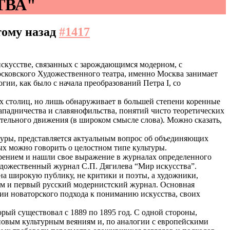
СТВА"
 тому назад
#1417
искусстве, связанных с зарождающимся модерном, с
сковского Художественного театра, именно Москва занимает
ии, как было с начала преобразований Петра I, со
х столиц, но лишь обнаруживает в большей степени коренные
западничества и славянофильства, понятий чисто теоретических
ительного движения (в широком смысле слова). Можно сказать,
туры, представляется актуальным вопрос об объединяющих
ых можно говорить о целостном типе культуры.
рением и нашли свое выражение в журналах определенного
удожественный журнал С.П. Дягилева “Мир искусства”.
 на широкую публику, не критики и поэты, а художники,
тем и первый русский модернистский журнал. Основная
нии новаторского подхода к пониманию искусства, своих
рый существовал с 1889 по 1895 год. С одной стороны,
 новым культурным веяниям и, по аналогии с европейскими