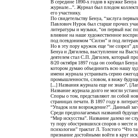
В середине 1890-х годов в кружке Бенуа 
журнале...”. Журнал был плодом коллект
его участнику.
По свидетельству Бенуа, “заслуга первы
Павлович Нурок был старше прочих учас
литературы и музыки, “он первый нас по
влияние на наше художественное воспри
под псевдонимом “Силэн” и под литерами 
Но в эту пору кружок еще “не созрел” д
Бенуа и Дягилева, выступление на Выста
деятелем стал С.П. Дягилев, который п
8/20 октября 1897 года он сообщал Бенуа
котором думаю объединить всю нашу худо
имени журнала устраивать серию ежегод
промышленности, словом, я вижу будущее 
[...] Названия журнала еще не знаю”. [Ла
Название журнала долго не могли устано
Споры о том, представляют ли собой нов
страницах печати. В 1897 году в литера
“Упадок или возрождение?”. Данный заго
Среди предполагаемых названий будущего
“Мир искусства”. Название далеко не с
ту пору обострившихся споров о месте и
психологии” трактат Л. Толстого “Что т
признание достойными войти в круг иску