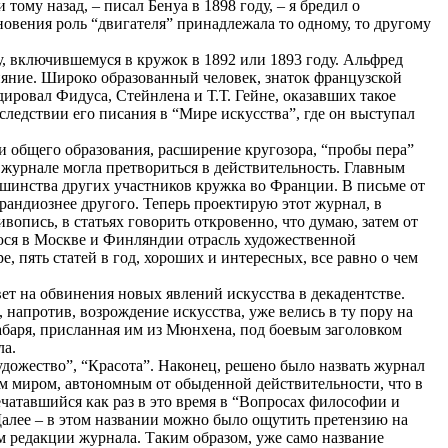
тому назад, – писал Бенуа в 1898 году, – я бредил о
новения роль “двигателя” принадлежала то одному, то другому
у, включившемуся в кружок в 1892 или 1893 году. Альфред
ияние. Широко образованный человек, знаток французской
ировал Фидуса, Стейнлена и Т.Т. Гейне, оказавших такое
ледствии его писания в “Мире искусства”, где он выступал
и общего образования, расширение кругозора, “пробы пера”
 журнале могла претвориться в действительность. Главным
ьшинства других участников кружка во Франции. В письме от
 грандиознее другого. Теперь проектирую этот журнал, в
пись, в статьях говорить откровенно, что думаю, затем от
юся в Москве и Финляндии отрасль художественной
е, пять статей в год, хороших и интересных, все равно о чем
вет на обвинения новых явлений искусства в декадентстве.
 напротив, возрождение искусства, уже велись в ту пору на
абаря, присланная им из Мюнхена, под боевым заголовком
ла.
дожество”, “Красота”. Наконец, решено было назвать журнал
ым миром, автономным от обыденной действительности, что в
ечатавшийся как раз в это время в “Вопросах философии и
 Далее – в этом названии можно было ощутить претензию на
м редакции журнала. Таким образом, уже само название