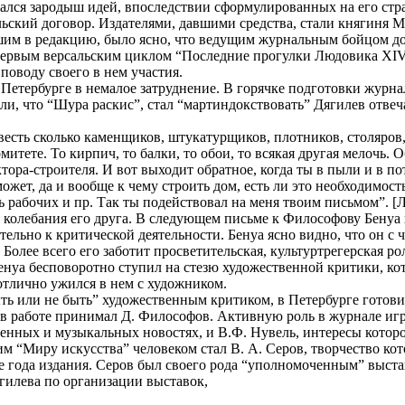
жался зародыш идей, впоследствии сформулированных на его стр
льский договор. Издателями, давшими средства, стали княгиня М
им в редакцию, было ясно, что ведущим журнальным бойцом дол
ервым версальским циклом “Последние прогулки Людовика XIV”
поводу своего в нем участия.
 Петербурге в немалое затруднение. В горячке подготовки журна
ли, что “Шура раскис”, стал “мартиндокствовать” Дягилев отвеча
весть сколько каменщиков, штукатурщиков, плотников, столяров, 
итете. То кирпич, то балки, то обои, то всякая другая мелочь. О
тора-строителя. И вот выходит обратное, когда ты в пыли и в по
может, да и вообще к чему строить дом, есть ли это необходимос
ь рабочих и пр. Так ты подействовал на меня твоим письмом”. [Л
л колебания его друга. В следующем письме к Философову Бену
ельно к критической деятельности. Бенуа ясно видно, что он с
 Более всего его заботит просветительская, культуртрегерская 
нуа бесповоротно ступил на стезю художественной критики, кот
 отлично ужился в нем с художником.
ыть или не быть” художественным критиком, в Петербурге гото
 в работе принимал Д. Философов. Активную роль в журнале и
венных и музыкальных новостях, и В.Ф. Нувель, интересы кото
м “Миру искусства” человеком стал В. А. Серов, творчество ко
е года издания. Серов был своего рода “уполномоченным” выста
гилева по организации выставок,