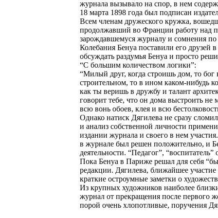
журнала вызывало на спор, в нем содер
18 марта 1898 года был подписан издате
Всем членам дружеского кружка, вошедш
продолжавший во Франции работу над п
зарождавшемуся журналу и сомнения по 
Колебания Бенуа поставили его друзей в
обсуждать раздумья Бенуа и просто реши
“С большим количеством логики”:
“Милый друг, когда строишь дом, то бог 
строительном, то в ином каком-нибудь ком
как ты веришь в дружбу и талант архитек
говорит тебе, что он дома выстроить не 
всю вонь обоев, клея и всю бестолковост
Однако натиск Дягилева не сразу сломи
и анализ собственной личности применит
издании журнала и своего в нем участия.
в журнале был решен положительно, и Бе
деятельности. “Педагог”, “воспитатель”
Пока Бенуа в Париже решал для себя “б
редакции. Дягилева, ближайшее участие
краткие остроумные заметки о художест
Из крупных художников наиболее близки
журнал от прекращения после первого ж
порой очень хлопотливые, поручения Дя