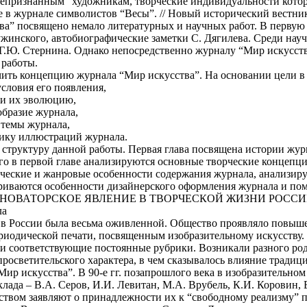
непризнанным” художникам, творческие индивидуальности котор
 в журнале символистов “Весы”. // Новый исторический вестник
” посвящено немало литературных и научных работ. В первую 
жинского, автобиографические заметки С. Дягилева. Среди нау
Г.Ю. Стернина. Однако непосредственно журналу “Мир искусства
 работы.
ить концепцию журнала “Мир искусства”. На основании цели в 
словия его появления,
 и их эволюцию,
образие журнала,
 темы журнала,
фику иллюстраций журнала.
структуру данной работы. Первая глава посвящена истории журн
ого в первой главе анализируются основные творческие концепц
ческие и жанровые особенности содержания журнала, анализируе
атриваются особенности дизайнерского оформления журнала и п
К НОВАТОРСКОЕ ЯВЛЕНИЕ В ТВОРЧЕСКОЙ ЖИЗНИ РОСС
ла
ь в России была весьма оживленной. Общество проявляло повы
риодической печати, посвященным изобразительному искусству. 
 соответствующие постоянные рубрики. Возникали разного род
росветительского характера, в чем сказывалось влияние традиц
ир искусства”. В 90-е гг. позапрошлого века в изобразительном 
ада – В.А. Серов, И.И. Левитан, М.А. Врубель, К.И. Коровин, 
еством заявляют о принадлежности их к “свободному реализму”