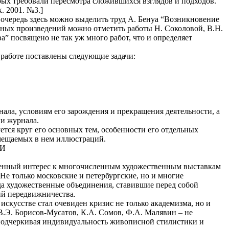
ых требовали пересмотра сложившихся взглядов и подходов.
. 2001. №3.]
очередь здесь можно выделить труд А. Бенуа “Возникновение
чных произведений можно отметить работы Н. Соколовой, В.Н.
” посвящено не так уж много работ, что и определяет
работе поставлены следующие задачи:
ала, условиям его зарождения и прекращения деятельности, а
ии журнала.
тся круг его основных тем, особенности его отдельных
омещаемых в нем иллюстраций.
ИИ
шенный интерес к многочисленным художественным выставкам
Не только московские и петербургские, но и многие
а художественные объединения, ставившие перед собой
ий передвижничества.
искусстве стал очевиден кризис не только академизма, но и
В.Э. Борисов-Мусатов, К.А. Сомов, Ф.А. Малявин – не
 подчеркивая индивидуальность живописной стилистики и