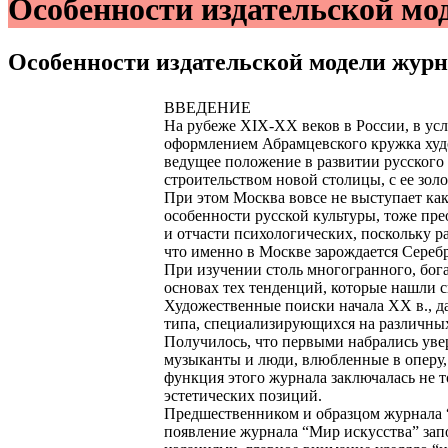
Особенности издательской 
Особенности издательской модели ж
ВВЕДЕНИЕ
На рубеже XIX-XX веков в России, в ус
оформлением Абрамцевского кружка худо
ведущее положение в развитии русского 
строительством новой столицы, с ее зол
При этом Москва вовсе не выступает ка
особенности русской культуры, тоже пре
и отчасти психологических, поскольку р
что именно в Москве зарождается Серебр
При изучении столь многогранного, бог
основах тех тенденций, которые нашли с
Художественные поиски начала ХХ в., 
типа, специализирующихся на различных
Получилось, что первыми набрались увер
музыканты и люди, влюбленные в оперу, 
функция этого журнала заключалась не 
эстетических позиций.
Предшественником и образцом журнала “М
появление журнала “Мир искусства” запо