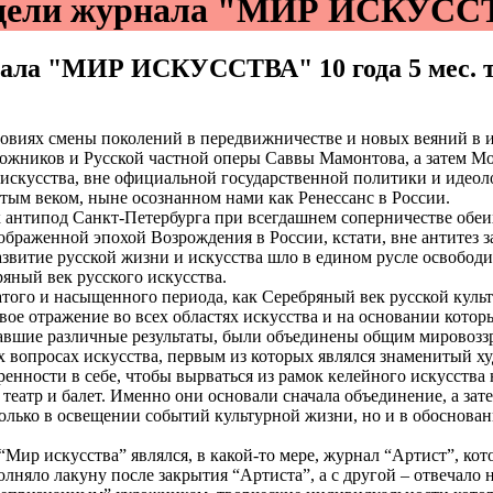
модели журнала "МИР ИСКУС
урнала "МИР ИСКУССТВА"
10 года 5 мес.
ловиях смены поколений в передвижничестве и новых веяний в 
жников и Русской частной оперы Саввы Мамонтова, а затем Мо
искусства, вне официальной государственной политики и идеолог
отым веком, ныне осознанном нами как Ренессанс в России.
к антипод Санкт-Петербурга при всегдашнем соперничестве обеи
ображенной эпохой Возрождения в России, кстати, вне антитез 
азвитие русской жизни и искусства шло в едином русле освобод
яный век русского искусства.
атого и насыщенного периода, как Серебряный век русской куль
вое отражение во всех областях искусства и на основании котор
давшие различные результаты, были объединены общим мировозз
 вопросах искусства, первым из которых являлся знаменитый х
енности в себе, чтобы вырваться из рамок келейного искусства
театр и балет. Именно они основали сначала объединение, а за
только в освещении событий культурной жизни, но и в обоснова
ир искусства” являлся, в какой-то мере, журнал “Артист”, кото
лняло лакуну после закрытия “Артиста”, а с другой – отвечало