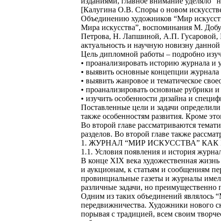
изданиями, главное внимание уделяло “
[Калугина О.В. Споры о новом искусстве
Объединению художников “Мир искусства
Мира искусства”, воспоминания М. Добу
Петрова, Н. Лапшиной, А.П. Гусаровой, 
актуальность и научную новизну данной
Цель дипломной работы – подробно изуч
• проанализировать историю журнала и у
• выявить основные концепции журнала
• выявить жанровое и тематическое свое
• проанализировать основные рубрики и
• изучить особенности дизайна и специ
Поставленные цели и задачи определили 
также особенностям развития. Кроме эт
Во второй главе рассматриваются темати
разделов. Во второй главе также рассм
1. ЖУРНАЛ “МИР ИСКУССТВА” КА
1.1. Условия появления и история журна
В конце XIX века художественная жизн
и аукционам, к статьям и сообщениям пе
провинциальные газеты и журналы имели
различные задачи, но преимущественно п
Одним из таких объединений являлось “М
передвижничества. Художники нового скл
порывая с традицией, всем своим творч