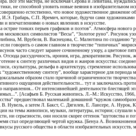
а. Все эти мастера, не исключая Серова и Левитана, нуждались
итики, не способной уловить новые веяния в изобразительном и
совершенно естественно, что новое художественное движение об
в, И.Э. Грабарь, С.П. Яремич, которые, будучи сами художника
и и впечатлениями о новых явлениях в искусстве.
а острие тонких перьев графиков и поэтов”. Атмосфера нового 
в московских символистов “Весы”, “Золотое руно”. Рисунок уз
либина, М. Врубеля, В. Васнецова, С. Малютина по созданию “р
 если говорить о самом главном в творчестве “типичных” мирис
унок часто следует заранее сочиненному узору, а цветовое пят
. Отсюда рассудочность, ирония, игра, декоративизм. Рисунок, 
яготение к синтезу различных видов и жанров искусства: соеди
иси, скульптуры, рельефа в архитектуру, стремление использо
 “художественному синтезу”, вообще характерное для периода мо
доксальным образом стало причиной ограниченности творчеств
тивного ощущения действительности... тут и заключалось проти
о направления... От интенсивнейшей деятельности блестящей эп
мых...”. [Асафьев Б. Русская живопись. Л.–М.: Искусство, 1966, 
тва” предшествовал маленький домашний “кружок самообразован
В. Нувель, а затем Л. Бакст, С. Дягилев, Е. Лансере, А. Нурок, 
екции на темы живописи, музыки, литературы, истории; слушали
сти, ни серьезности, они носили скорее оттенок “шутовства и по
время стал определяющей чертой кружка. [Бенуа А. Возникновение
в вкусы русского общества в области изобразительных искусств,