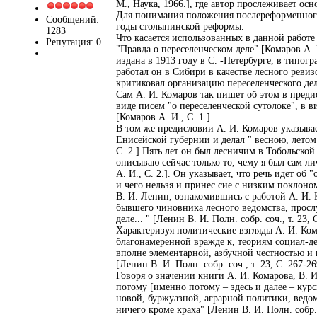
М., Наука, 1966.], где автор прослеживает о
Для понимания положения послереформенного к
Сообщений:
годы столыпинской реформы.
1283
Что касается использованных в данной работе
Репутация: 0
"Правда о переселенческом деле" [Комаров А. 
издана в 1913 году в С. -Петербурге, в типог
работал он в Сибири в качестве лесного ревиз
критиковал организацию переселенческого дела
Сам А. И. Комаров так пишет об этом в предис
виде писем "о переселенческой сутолоке", в в
[Комаров А. И., С. 1.].
В том же предисловии А. И. Комаров указывае
Енисейской губернии и делал " весною, летом 
С. 2.] Пять лет он был лесничим в Тобольской
описываю сейчас только то, чему я был сам л
А. И., С. 2.]. Он указывает, что речь идет об
и чего нельзя и принес сие с низким поклоном
В. И. Ленин, ознакомившись с работой А. И.
бывшего чиновника лесного ведомства, просл
деле... " [Ленин В. И. Полн. собр. соч., т. 23, 
Характеризуя политические взгляды А. И. Кома
благонамеренной вражде к, теориям социал-д
вполне элементарной, азбучной честностью и
[Ленин В. И. Полн. собр. соч., т. 23, С. 267-26
Говоря о значении книги А. И. Комарова, В. 
потому [именно потому – здесь и далее – курс
новой, буржуазной, аграрной политики, ведо
ничего кроме краха" [Ленин В. И. Полн. собр. с