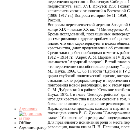
переселения крестьян в Восточную Сибирь в 1
пединститута, вып. ХVI, Иркутск 1958.] охва
капиталистических отношений в Восточной Си
(1906-1917 гг.) Вопросы истории № 11, 1959.
России.
Вопросам переселенческой деревни Западной 
конце XIX – начале XX вв. " [Минжуренко А. 
Кроме исследований, посвященных непосредст
рассматривающих другие проблемы обществен
плане, что они характеризуют в целом общес
крестьянства, дают представление об усилени
Среди таких работ необходимо отметить работ
1912 – 1914 гг. [Аврех А. Я. Царизм и IV Дум
называется "Аграрный вопрос". В этой главе 
что переселение способствовало расколу "... 
М., Наука, 1966, С. 63.] Работа "Царизм и I
царил глубокий политический кризис, который
столыпинские реформы сверху и переселения 
повторения новой революции, но к этому вре
С. М. Дубровский в работе "Сельское хозяйст
Наука, 1975.], в главе "Землеустройство" дал
итог для крестьянства в целом состоит в том,
большое влияние на увеличение революционн
Характеристике правящих классов и партий в
Админчик
посвящена книга Е. С. Дякина "Самодержавие, 
главе ""Успокоение" и реформы" подчеркивает
Для правильного понимания роли и места пер
Offline
революция, важна книга П. Н. Першина, посв
Администратор