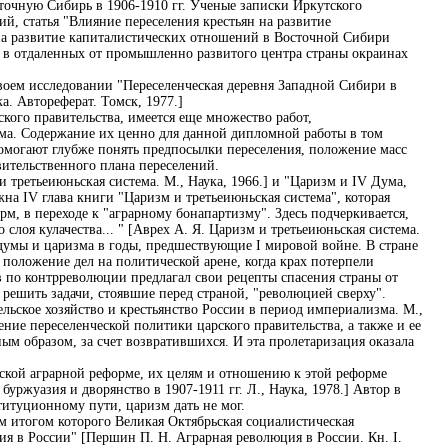
сточную Сибирь в 1906-1910 гг. Ученые записки Иркутского
й, статья "Влияние переселения крестьян на развитие
 на развитие капиталистических отношений в Восточной Сибири
а в отдаленных от промышленно развитого центра страны окраинах
воем исследовании "Переселенческая деревня Западной Сибири в
. Автореферат. Томск, 1977.]
ого правительства, имеется еще множество работ,
а. Содержание их ценно для данной дипломной работы в том
помогают глубже понять предпосылки переселения, положение масс
вительственного плана переселений.
 третьеиюньская система. М., Наука, 1966.] и "Царизм и IV Дума,
жна IV глава книги "Царизм и третьеиюньская система", которая
рм, в переходе к "аграрному бонапартизму". Здесь подчеркивается,
 слоя кулачества... " [Аврех А. Я. Царизм и третьеиюньская система.
й думы и царизма в годы, предшествующие I мировой войне. В стране
положение дел на политической арене, когда крах потерпели
в по контрреволюции предлагал свои рецепты спасения страны от
решить задачи, стоявшие перед страной, "революцией сверху".
льское хозяйство и крестьянство России в период империализма. М.,
ение переселенческой политики царского правительства, а также и ее
ным образом, за счет возвратившихся. И эта пролетаризация оказала
ской аграрной реформе, их целям и отношению к этой реформе
уржуазия и дворянство в 1907-1911 гг. Л., Наука, 1978.] Автор в
титуционному пути, царизм дать не мог.
м итогом которого Великая Октябрьская социалистическая
я в России" [Першин П. Н. Аграрная революция в России. Кн. I.