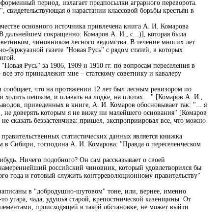
еформенный период, излагает предпосылки аграрного переворота.
", свидетельствующая о нарастании классовой борьбы крестьян в
качестве основного источника привлечена книга А. И. Комарова
В дальнейшем сокращенно: Комаров А. И., с...)], которая была
советником, чиновником лесного ведомства. В течение многих лет
но-буржуазной газете "Новая Русь" с рядом статей, в которых
игой.
"Новая Русь" за 1906, 1909 и 1910 гг. по вопросам переселения в
– все это принадлежит мне – статскому советнику и кавалеру
н сообщает, что на протяжении 12 лет был лесным ревизором по
 ходить пешком, и плавать на лодке, на плотах... " [Комаров А. И.,
ыводов, приведенных в книге, А. И. Комаров обосновывает так: "... я
й, не доверять которым я не вижу ни малейшего основания" [Комаров
бы не сказать беззастенчива: пришел, экспроприировал все, что можно
х правительственных статистических данных является книжка
 в Сибири, господина А. И. Комарова: "Правда о переселенческом
нибудь. Ничего подобного? Он сам рассказывает о своей
онамереннейший российский чиновник, который удовлетворился бы
того года и готовый служить контрреволюционному правительству"
 написаны в "добродушно-шутовом" тоне, или, вернее, именно
-то угара, чада, удушья старой, крепостнической казенщины. От
лементами, происходящей в такой обстановке, не может выйти