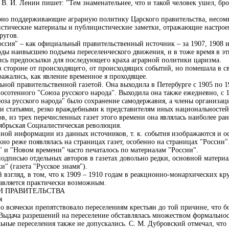
В. И. Ленин пишет: "Тем знаменательнее, что и такой человек ушел, брос
ерно поддерживающие аграрную политику Царского правительства, несом
тистические материалы и публицистические заметки, отражающие настро
ругов.
ссия" – как официальный правительственный источник – за 1907, 1908 и 1
 годы наивысшею подъема переселенческого движения, и в тоже время в э
ись предпосылки для последующего краха аграрной политики царизма.
в стороне от происходящего, от происходящих событий, но помешала в св
ражались, как явление временное я проходящее.
ьной правительственной газетой. Она выходила в Петербурге с 1905 по 1
носотенного "Союза русского народа". Выходила она также ежедневно, с 
оюза русского народа" было сохранение самодержавия, а члены организа
 статьями, резко враждебными к представителям иных национальностей).
 из трех перечисленных газет этого времени она являлась наиболее ранн
ябрьская Социалистическая революция.
ной информации из данных источников, т. к. события изображаются и ос
о реже появлялась на страницах газет, особенно на страницах "России".
" и "Новом времени" часто печаталось по материалам "России".
подписью отдельных авторов в газетах довольно редки, основной матери
и" (газета "Русское знамя").
 взгляд, в том, что к 1909 – 1910 годам в реакционно-монархических кру
тавляется практически возможным.
ЛИ ПРАВИТЕЛЬСТВА
я
о всячески препятствовало переселениям крестьян до той причине, что 
 Выдача разрешений на переселение обставлялась множеством формальнос
льные переселения также не допускались. С. М. Дубровский отмечал, чт