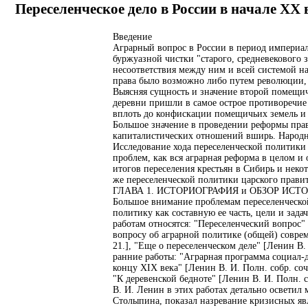
Переселенческое дело в России в начале ХХ
Введение
Аграрный вопрос в России в период империал
буржуазной чистки "старого, средневекового з
несоответствия между ним и всей системой нар
права было возможно либо путем революции, 
Выясняя сущность и значение второй помещичь
деревни пришли в самое острое противоречие
вплоть до конфискации помещичьих земель и на
Большое значение в проведении реформы прав
капиталистических отношений вширь. Народны
Исследование хода переселенческой политики
проблем, как вся аграрная реформа в целом 
итогов переселения крестьян в Сибирь и неко
же переселенческой политики царского прави
ГЛАВА 1. ИСТОРИОГРАФИЯ и ОБЗОР ИСТ
Большое внимание проблемам переселенческо
политику как составную ее часть, цели и зад
работам относятся: "Переселенческий вопрос" [Л
вопросу об аграрной политике (общей) современ
21.], "Еще о переселенческом деле" [Ленин В. И
ранние работы: "Аграрная программа социал-де
концу XIX века" [Ленин В. И. Полн. собр. соч.
"К деревенской бедноте" [Ленин В. И. Полн. соб
В. И. Ленин в этих работах детально осветил
Столыпина, показал назревание кризисных явл