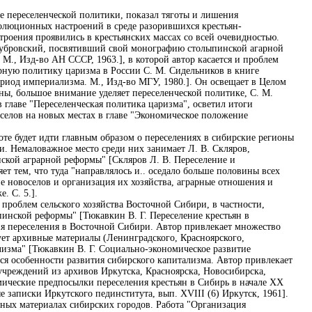
пе переселенческой политики, показал тяготы и лишения
волюционных настроений в среде разорившихся крестьян-
строения проявились в крестьянских массах со всей очевидностью.
 Дубровский, посвятивший свой монографию столыпинской агарной
М., Изд-во АН СССР, 1963.], в которой автор касается и проблем
рарную политику царизма в России С. М. Сидельников в книге
риод империализма. М., Изд-во МГУ, 1980.]. Он освещает в Целом
ы, большое внимание уделяет переселенческой политике, С. М.
 главе "Переселенческая политика царизма", осветил итоги
селов на новых местах в главе "Экономическое положение
те будет идти главным образом о переселениях в сибирские регионы
. Немаловажное место среди них занимает Л. В. Скляров,
ской аграрной реформы" [Скляров Л. В. Переселение и
ет тем, что туда "направлялось и.. оседало больше половины всех
е новоселов и организация их хозяйства, аграрные отношения и
. С. 5.].
проблем сельского хозяйства Восточной Сибири, в частности,
пинской реформы" [Тюкавкин В. Г. Переселение крестьян в
ия переселения в Восточной Сибири. Автор привлекает множество
ует архивные материалы (Ленинградского, Красноярского,
лизма" [Тюкавкин В. Г. Социально-экономическое развитие
тся особенности развития сибирского капитализма. Автор привлекает
чреждений из архивов Иркутска, Красноярска, Новосибирска,
мические предпосылки переселения крестьян в Сибирь в начале XX
 записки Иркутского пединститута, вып. ХVIII (6) Иркутск, 1961].
ных материалах сибирских городов. Работа "Организация