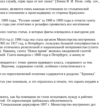
ил службу, отряс прах от ног своих" [Ленин В. И. Полн. собр. соч.,
ненно, являются очень важным источником по столыпинской
ения и отношение к происходящему со стороны буржуазно-
909 годы, "Русское знамя" за 1908 и 1909 годы и отчасти газета
ти годы уже отчетливо и рельефно проявились все негативные
оих газетах статьи, в которых факты освещались в выгодном для
914 год (с 1906 года она стала органом Министерства внутренних
1905 по 1917 год, в Петербурге, пользуясь большой популярностью в
ции отличались религиозной и национальной нетерпимостью (газета
 Наконец, газета "Новое время" являлась ежедневной газетой
ей. Газета выходила с 1868 года в Петербурге, и конец ее
вещаются с точки зрения правящего класса, следившего за тем,
 Впрочем, содержание статей, особенно статистического и
ал по переселенческой политике содержится в разделах "Хроника"
гах уже понимали, и это отразилось в печати, что скрыть неудачи в
боялось, как бы помещики не стали испытывать нужду в рабочих
тей. От переселенцев требовалась обеспеченность
о "Специальным циркуляром 1897 г. Министерство внутренних дел