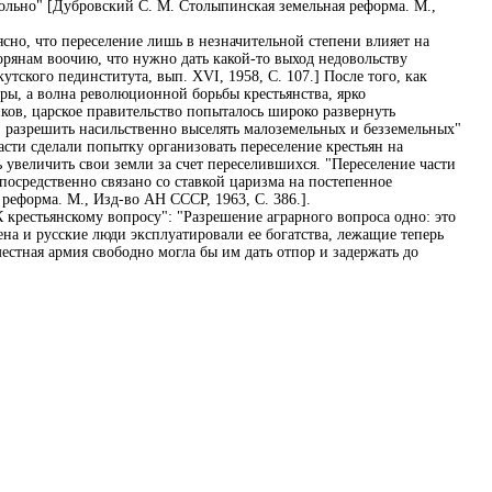
ольно" [Дубровский С. М. Столыпинская земельная реформа. М.,
сно, что переселение лишь в незначительной степени влияет на
рянам воочию, что нужно дать какой-то выход недовольству
тского пединститута, вып. XVI, 1958, С. 107.] После того, как
ры, а волна революционной борьбы крестьянства, ярко
ков, царское правительство попыталось широко развернуть
" разрешить насильственно выселять малоземельных и безземельных"
асти сделали попытку организовать переселение крестьян на
ь увеличить свои земли за счет переселившихся. "Переселение части
посредственно связано со ставкой царизма на постепенное
реформа. М., Изд-во АН СССР, 1963, С. 386.].
К крестьянскому вопросу": "Разрешение аграрного вопроса одно: это
ена и русские люди эксплуатировали ее богатства, лежащие теперь
естная армия свободно могла бы им дать отпор и задержать до