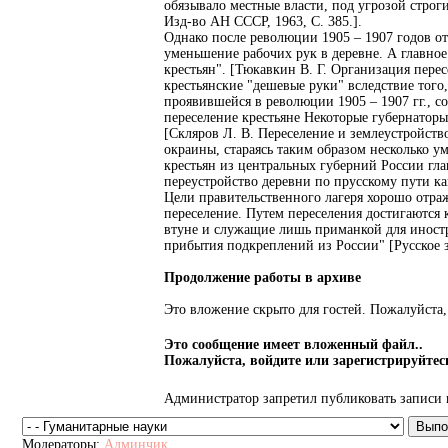
обязывало местные власти, под угрозой стро
Изд-во АН СССР, 1963, С. 385.].
Однако после революции 1905 – 1907 годов от
уменьшение рабочих рук в деревне. А главно
крестьян". [Тюкавкин В. Г. Организация перес
крестьянские "дешевые руки" вследствие того
проявившейся в революции 1905 – 1907 гг., 
переселение крестьяне Некоторые губернатор
[Скляров Л. В. Переселение и землеустройств
окраины, стараясь таким образом несколько у
крестьян из центральных губерний России гла
переустройство деревни по прусскому пути ка
Цели правительственного лагеря хорошо отража
переселение. Путем переселения достигаются к
втуне и служащие лишь приманкой для иностра
прибытия подкреплений из России" [Русское зна
Продолжение работы в архиве
Это вложение скрыто для гостей. Пожалуйста, 
Это сообщение имеет вложенный файл..
Пожалуйста, войдите или зарегистрируйтесь
Администратор запретил публиковать записи 
Модераторы:
Админчик