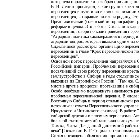
потерпела поражение и разобрал причины, пов
В. И. Ленин проследил, какие группы крестья
переселенцев в пути и во время организации
переселенцев, возвращавшихся на родину, Этот
Представителями (советской историографии, 
реформе в целом. Это работа "Столыпинская з
переселения, говорит о ходе проведения пере
"Аграрная политика самодержавия в период и
аграрный вопрос, который являлся одним из 
Сидельников рассмотрел организацию переселе
переселений в главе "Крах переселенческой 
переселенцев".
Основной поток переселенцев направлялся в С
Российской империи. Проблемами переселения
посвятивший свою работу переселению кресть
землеустройство в Сибири в годы столыпинско
выходцев из Европейской России" [Там же. С.
многие другие процессы, протекавшие в сибир
Особо необходимо подчеркнуть значимость раб
проблемам переселенческой деревни. В числе 
Восточную Сибирь в период столыпинской реф
источников: отчеты Переселенческого управле
Иркутского и Читинского архивов). В работе
сибирской деревни в эпоху империализма. Авт
большой статистический материал и документ
Томска, Читы. Для данной дипломной работы 
века" [Тюкавкин В. Г. Социально-экономическ
Статья посвящена объяснению причин пересел