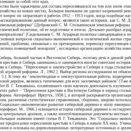
лекшие за собой этот крах,
нства были характерны для состава переселявшихся на том или ином эта
 хозяйства на новых местах, Большое внимание он уделил назреваний ре
 вопрос он затрагивает в работах 1912 – 1913 годов, когда подобные на
рассматривавшими данный вопрос, являются такие историки, как С. М.
емельная реформа" [Дубровский С. М. Столыпинская земельная реформа. 
селенческой политики, об ее подготовке и итогах. Детально разобрал аг
мпериализма" [Сидельников С. М. Аграрная политика самодержавия в пе
основных вопросов социально-экономической и политической жизни стран
ний, проблемы, связанные с их претворением, перевозку переселенцев в
политики помещичьей монархии", исследовал организацию хозяйства ново
ибирь, большей частью в Восточную Сибирь, поэтому речь в данной рабо
 крестьян в Сибирь занимались и занимаются многие советские историки
ян в Сибирь: "Переселение и землеустройство в Сибири в годы столыпин
й аграрной реформы. Л., 1962.]. Выбор региона исследования он объясня
 5.]. К тому же "землеотводные и землеустроительные работы, водворени
ской деревне, являлись типичными для всех заселяемых районов" [Там же
от В. Г. Тюкавкина, посвятившего свою научную деятельность изучению 
этих работ – "Переселение крестьян в Восточную Сибирь в период столы
ормы. Автореферат. Иркутск, 1958.], в которой раскрывается организац
ния, различные статистические справочники, сборники, широко использ
 "Социально-экономическое развитие сибирской деревни в эпоху империа
ореферат. М., 1966.] освещается история сибирской деревни и исследую
ы центральных архивов, а также неопубликованные документы местных у
большое значение имеют статьи В. Г. Тюкавкина. Это "Социально-эконо
ие предпосылки переселения крестьян в Сибирь в начале ХХ века. Ученые
ения и основана на дореволюционных литературных источниках и архив