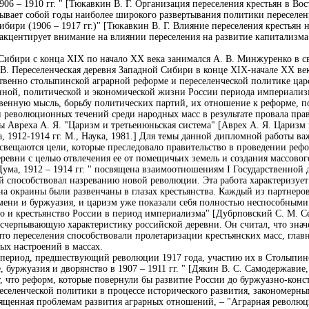
906 – 1910 гг. " [Тюкавкин В. Г. Организация переселения крестьян в Во
тывает собой годы наиболее широкого развертывания политики переселени
бири (1906 – 1917 гг.)" [Тюкавкин В. Г. Влияние переселения крестьян
] акцентирует внимание на влиянии переселения на развитие капитализм
Сибири с конца XIX по начало XX века занимался А. В. Минжуренко в с
В. Переселенческая деревня Западной Сибири в конце XIX-начале XX века
венно столыпинской аграрной реформе и переселенческой политике царск
ной, политической и экономической жизни России периода империализм
твенную мысль, борьбу политических партий, их отношение к реформе, 
и революционных течений среди народных масс в результате провала пра
ы Авреха А. Я. "Царизм и третьеиюньская система" [Аврех А. Я. Царизм и
а, 1912-1914 гг. М., Наука, 1981.] Для темы данной дипломной работы ва
освещаются цели, которые преследовало правительство в проведении рефо
деревни с целью отвлечения ее от помещичьих земель и создания массового
V Дума, 1912 – 1914 гг. " посвящена взаимоотношениям I Государственно
 способствовал назреванию новой революции. Эта работа характеризует 
на окраины были развенчаны в глазах крестьянства. Каждый из партнеро
мени и буржуазия, и царизм уже показали себя полностью неспособными 
во и крестьянство России в период империализма" [Дубрповский С. М. Се
 исчерпывающую характеристику российской деревни. Он считал, что знач
 что переселения способствовали пролетаризации крестьянских масс, глав
ых настроений в массах.
 период, предшествующий революции 1917 года, участию их в Столыпин
буржуазия и дворянство в 1907 – 1911 гг. " [Дякин В. С. Самодержавие, б
, что реформ, которые повернули бы развитие России до буржуазно-конс
еселенческой политики в процессе исторического развития, закономерны
ященная проблемам развития аграрных отношений, – "Аграрная революци