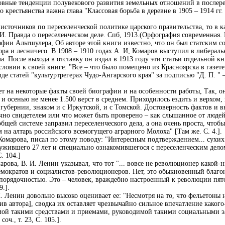
сновные тенденции полувекового развития земельных отношений в послер
рестьянства важна глава "Классовая борьба в деревне в 1905 – 1914 гг. 
 источников по переселенческой политике царского правительства, то в 
И. Правда о переселенческом деле. Спб, 1913.(Орфография современная. 
рафии Альтшулера, Об авторе этой книги известно, что он был статским 
ора и лесничего. В 1908 – 1910 годах А. И, Комаров выступил в либераль
. После выхода в отставку он издал в 1913 году эти статьи отдельной кн
ловии к своей книге: "Все – что было помещено из Красноярска в газете 
иде статей "культуртрегерах Чудо-Ангарского края" за подписью "Д. П. " 
т на некоторые факты своей биографии и на особенности работы, Так, о
и осенью не менее 1.500 верст в среднем. Приходилось ездить и верхом, и
 губернии, знаком и с Иркутской, и с Томской. Достоверность фактов и в
ично свидетелем или что может быть проверено – как слышанное от люде
 "общей системе заправил переселенческого дела, а она очень проста, что
 на алтарь российского всемогущего аграрного Молоха" [Там же. С. 4.].
 Комарова, писал по этому поводу: "Интересным подтверждением... сухи
ужившего 27 лет и специально ознакомившегося с переселенческим делом
С. 104.]
рова, В. И. Ленин указывал, что тот "... вовсе не революционер какой-
емократов и социалистов-революционеров. Нет, это обыкновенный благ
 порядочностью. Это – человек, враждебно настроенный к революции пя
9.].
И. Ленин довольно высоко оценивает ее: "Несмотря на то, что фельетоны
ив автора], сводка их оставляет чрезвычайно сильное впечатление какого
мой такими средствами и приемами, руководимой такими социальными э
оч., т. 23, С. 105.].