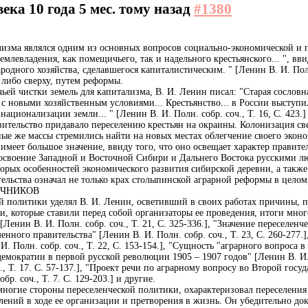
 века
10 года 5 мес. тому назад
#1380
изма являлся одним из основных вопросов социально-экономической и п
емлевладения, как помещичьего, так и надельного крестьянского... ", вв
одного хозяйства, сделавшегося капиталистическим. " [Ленин В. И. Полн.
либо сверху, путем реформы.
ей чистки земель для капитализма, В. И. Ленин писал: "Старая сословн
 с новыми хозяйственным условиями... Крестьянство... в России высту
ционализации земли... " [Ленин В. И. Полн. собр. соч., Т. 16, С. 423.]
ительство придавало переселению крестьян на окраины. Колонизация све
е же массы стремились найти на новых местах облегчение своего эконо
 имеет большое значение, ввиду того, что оно освещает характер прави
и освоение Западной и Восточной Сибири и Дальнего Востока русскими 
торых особенностей экономического развития сибирской деревни, а такж
тельства означал не только крах столыпинской аграрной реформы в цело
ОЧНИКОВ
й политики уделял В. И. Ленин, осветивший в своих работах причины,
ачи, которые ставили перед собой организаторы ее проведения, итоги мн
енин В. И. Полн. собр. соч., Т. 21, С. 325-336.], "Значение переселенчес
ного правительства" [Ленин В. И. Полн. собр. соч., Т. 23, С. 260-277.],
. Полн. собр. соч., Т. 22, С. 153-154.], "Сущность "аграрного вопроса в 
мократии в первой русской революции 1905 – 1907 годов" [Ленин В. И. П
, Т. 17. С. 57-137.], "Проект речи по аграрному вопросу во Второй госуда
р. соч., Т. 7. С. 129-203.] и другие.
 многие стороны переселенческой политики, охарактеризовал переселени
ений в ходе ее организации и претворения в жизнь. Он убедительно дока