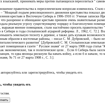
гих взысканий, принимать меры против пытающихся переселиться " самов
ношение правительства к переселенческим вопросам изменилось. Стало я
е – "Мощный подъем революционного движения крестьянства показал дво
еления крестьян в Восточную Сибирь в 1906-1910 гг. Ученые записки Ирку
, что разорение и обнищание крестьян приняли очень значительные разме
создала реальную угрозу существующему порядку и благополучию помещи
ы, выражая мнение помещиков, стали настойчиво просить правительство 
о в Сибири в годы столыпинской аграрной реформы. Л., 1962, С. 72.]. Вл
меньшить земельную тесноту в деревне, а также дать кулакам возможност
вным образом в восточные районы, – писал С. М. Дубровский, – было не
питалистического развития" [Дубровский С. М. Столыпинская земельная 
ет помещенная в газете " Русское знамя" от 27 марта 1908 года статья "
ак экономические, так и политические цели... Если б Сибирь была засел
нцев, то едва японцы рискнули бы начать войну, а если б и начали, то м
мя, № 71 от 27 марта 1908 г., С. 3.].
авторизуйтесь или зарегистрируйтесь, чтобы увидеть его.
, чтобы увидеть его.
гостям.