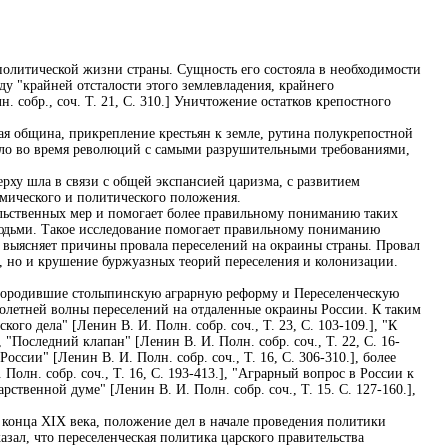
олитической жизни страны. Сущность его состояла в необходимости
иду "крайней отсталости этого землевладения, крайнего
 собр., соч. Т. 21, С. 310.] Уничтожение остатков крепостного
ая община, прикрепление крестьян к земле, рутина полукрепостной
пило во время революций с самыми разрушительными требованиями,
рху шла в связи с общей экспансией царизма, с развитием
мического и политического положения.
тельственных мер и помогает более правильному пониманию таких
людьми. Такое исследование помогает правильному пониманию
е выясняет причины провала переселений на окраины страны. Провал
м, но и крушение буржуазных теорий переселения и колонизации.
 породившие столыпинскую аграрную реформу и Переселенческую
оголетней волны переселений на отдаленные окраины России. К таким
кого дела" [Ленин В. И. Полн. собр. соч., Т. 23, С. 103-109.], "К
 "Последний клапан" [Ленин В. И. Полн. собр. соч., Т. 22, С. 16-
России" [Ленин В. И. Полн. собр. соч., Т. 16, С. 306-310.], более
олн. собр. соч., Т. 16, С. 193-413.], "Аграрный вопрос в России к
рственной думе" [Ленин В. И. Полн. собр. соч., Т. 15. С. 127-160.],
я конца XIX века, положение дел в начале проведения политики
зал, что переселенческая политика царского правительства