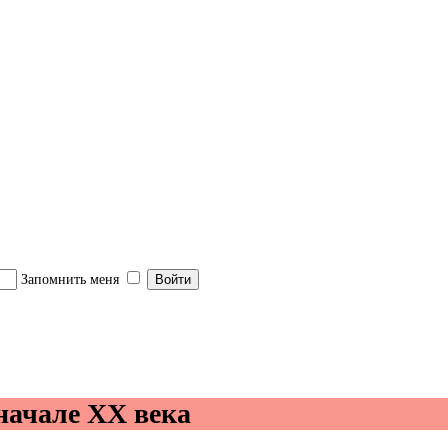
 детей
Запомнить меня
 начале ХХ века