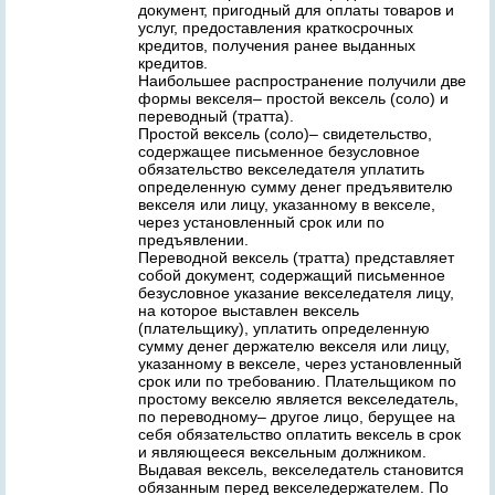
документ, пригодный для оплаты товаров и
услуг, предоставления краткосрочных
кредитов, получения ранее выданных
кредитов.
Наибольшее распространение получили две
формы векселя– простой вексель (соло) и
переводный (тратта).
Простой вексель (соло)– свидетельство,
содержащее письменное безусловное
обязательство векселедателя уплатить
определенную сумму денег предъявителю
векселя или лицу, указанному в векселе,
через установленный срок или по
предъявлении.
Переводной вексель (тратта) представляет
собой документ, содержащий письменное
безусловное указание векселедателя лицу,
на которое выставлен вексель
(плательщику), уплатить определенную
сумму денег держателю векселя или лицу,
указанному в векселе, через установленный
срок или по требованию. Плательщиком по
простому векселю является векселедатель,
по переводному– другое лицо, берущее на
себя обязательство оплатить вексель в срок
и являющееся вексельным должником.
Выдавая вексель, векселедатель становится
обязанным перед векселедержателем. По