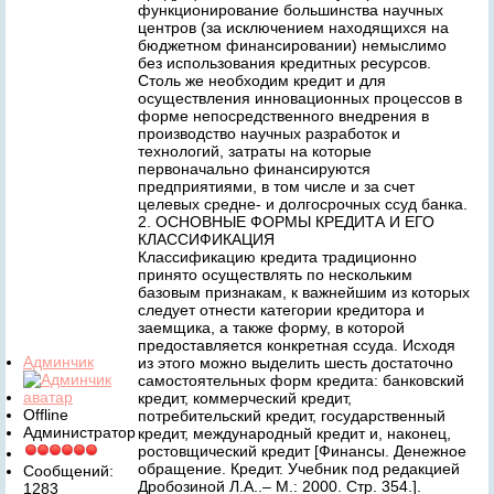
функционирование большинства научных
центров (за исключением находящихся на
бюджетном финансировании) немыслимо
без использования кредитных ресурсов.
Столь же необходим кредит и для
осуществления инновационных процессов в
форме непосредственного внедрения в
производство научных разработок и
технологий, затраты на которые
первоначально финансируются
предприятиями, в том числе и за счет
целевых средне- и долгосрочных ссуд банка.
2. ОСНОВНЫЕ ФОРМЫ КРЕДИТА И ЕГО
КЛАССИФИКАЦИЯ
Классификацию кредита традиционно
принято осуществлять по нескольким
базовым признакам, к важнейшим из которых
следует отнести категории кредитора и
заемщика, а также форму, в которой
предоставляется конкретная ссуда. Исходя
Админчик
из этого можно выделить шесть достаточно
самостоятельных форм кредита: банковский
кредит, коммерческий кредит,
Offline
потребительский кредит, государственный
Администратор
кредит, международный кредит и, наконец,
ростовщический кредит [Финансы. Денежное
обращение. Кредит. Учебник под редакцией
Сообщений:
Дробозиной Л.А..– М.: 2000. Стр. 354.].
1283