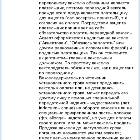
переводному векселю обязанным является
плательщик, поэтому переводной вексель
прежде всего предъявляется плательщику
для акцепта (лат. acceptus– принятый), т. е.
согласия на оплату. Посредством акцепта
плательщик принимает на себя
обязательство оплатить переводной вексель.
Акцепт оформляется надписью на векселе
(“Акцептован”, “Обязуюсь заплатить” или
другим равнозначным словом или фразой) и
подписью плательщика. Так он становится
акцептантом– главным вексельным
должником. По простому векселю
векселедатель обязан так же, как и акцептант
по переводному.
Векселедержатель по истечении
установленного срока может предъявить
вексель к оплате или, не дожидаясь
установленного срока, может передать его
другому лицу с помощью специальной
передаточной надписи– индоссамента (лат.
indorsum– спина) на обороте векселя или на
специально прикрепленном листе– аллонже
(фр. allonge– надставка), но уже для оплаты
своего долга, или он может вексель продать.
Продажа векселя до наступления срока
погашения называется учетом векселя;
имеет целью немедленное получение денег.