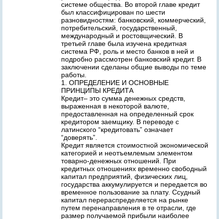
системе общества. Во второй главе кредит
был классифицирован по шести
разновидностям: банковский, коммерческий,
потребительский, государственный,
международный и ростовщический. В
третьей главе была изучена кредитная
система РФ, роль и место банков в ней и
подробно рассмотрен банковский кредит. В
заключении сделаны общие выводы по теме
работы.
1. ОПРЕДЕЛЕНИЕ И ОСНОВНЫЕ
ПРИНЦИПЫ КРЕДИТА
Кредит– это сумма денежных средств,
выраженная в некоторой валюте,
предоставленная на определенный срок
кредитором заемщику. В переводе с
латинского “кредитовать” означает
“доверять”.
Кредит является стоимостной экономической
категорией и неотъемлемым элементом
товарно-денежных отношений. При
кредитных отношениях временно свободный
капитал предприятий, физических лиц,
государства аккумулируется и передается во
временное пользование за плату. Ссудный
капитал перераспределяется на рынке
путем перенаправления в те отрасли, где
размер получаемой прибыли наиболее