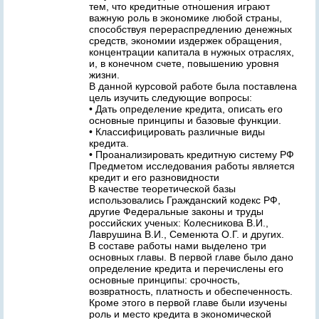
тем, что кредитные отношения играют
важную роль в экономике любой страны,
способствуя перераспредлению денежных
средств, экономии издержек обращения,
концентрации капитала в нужных отраслях,
и, в конечном счете, повышению уровня
жизни.
В данной курсовой работе была поставлена
цель изучить следующие вопросы:
• Дать определение кредита, описать его
основные принципы и базовые функции.
• Классифицировать различные виды
кредита.
• Проанализировать кредитную систему РФ
Предметом исследования работы является
кредит и его разновидности
В качестве теоретической базы
использовались Гражданский кодекс РФ,
другие Федеральные законы и труды
российских ученых: Колесникова В.И.,
Лаврушина В.И., Семенюта О.Г. и других.
В составе работы нами выделено три
основных главы. В первой главе было дано
определение кредита и перечислены его
основные принципы: срочность,
возвратность, платность и обеспеченность.
Кроме этого в первой главе были изучены
роль и место кредита в экономической