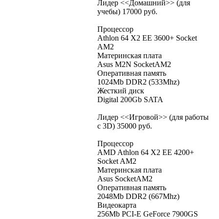
Лидер <<Домашний>> (для
учебы) 17000 руб.
Процессор
Athlon 64 X2 EE 3600+ Socket
AM2
Материнская плата
Asus M2N SocketAM2
Оперативная память
1024Mb DDR2 (533Mhz)
Жесткий диск
Digital 200Gb SATA
Лидер <<Игровой>> (для работы
с 3D) 35000 руб.
Процессор
AMD Athlon 64 X2 EE 4200+
Socket AM2
Материнская плата
Asus SocketAM2
Оперативная память
2048Mb DDR2 (667Mhz)
Видеокарта
256Mb PCI-E GeForce 7900GS