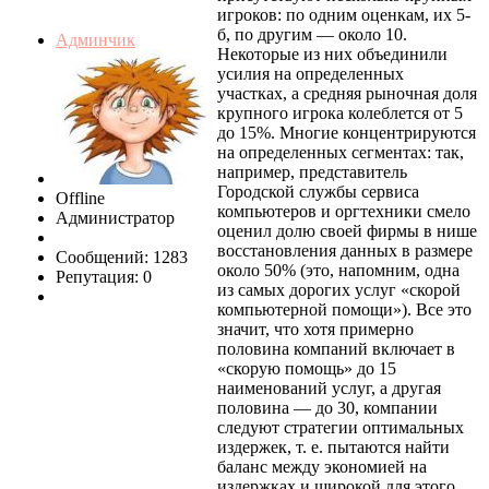
игроков: по одним оценкам, их 5-
б, по другим — около 10.
Админчик
Некоторые из них объединили
усилия на определенных
участках, а средняя рыночная доля
крупного игрока колеблется от 5
до 15%. Многие концентрируются
на определенных сегментах: так,
например, представитель
Городской службы сервиса
Offline
компьютеров и оргтехники смело
Администратор
оценил долю своей фирмы в нише
восстановления данных в размере
Сообщений: 1283
около 50% (это, напомним, одна
Репутация: 0
из самых дорогих услуг «скорой
компьютерной помощи»). Все это
значит, что хотя примерно
половина компаний включает в
«скорую помощь» до 15
наименований услуг, а другая
половина — до 30, компании
следуют стратегии оптимальных
издержек, т. е. пытаются найти
баланс между экономией на
издержках и широкой для этого